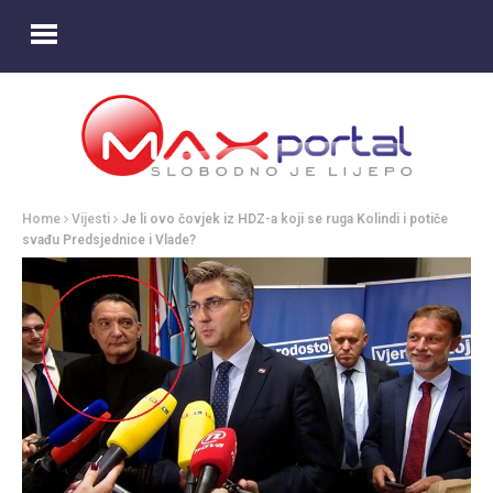
Home
Vijesti
Je li ovo čovjek iz HDZ-a koji se ruga Kolindi i potiče
svađu Predsjednice i Vlade?