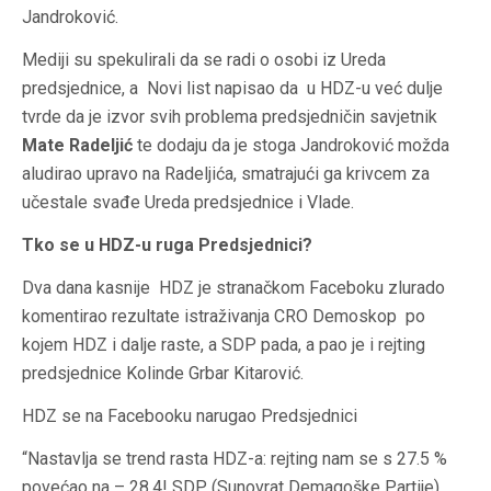
Jandroković.
Mediji su spekulirali da se radi o osobi iz Ureda
predsjednice, a Novi list napisao da u HDZ-u već dulje
tvrde da je izvor svih problema predsjedničin savjetnik
Mate Radeljić
te dodaju da je stoga Jandroković možda
aludirao upravo na Radeljića, smatrajući ga krivcem za
učestale svađe Ureda predsjednice i Vlade.
Tko se u HDZ-u ruga Predsjednici?
Dva dana kasnije HDZ je stranačkom Faceboku zlurado
komentirao rezultate istraživanja CRO Demoskop po
kojem HDZ i dalje raste, a SDP pada, a pao je i rejting
predsjednice Kolinde Grbar Kitarović.
HDZ se na Facebooku narugao Predsjednici
“Nastavlja se trend rasta HDZ-a: rejting nam se s 27.5 %
povećao na – 28.4! SDP (Sunovrat Demagoške Partije)