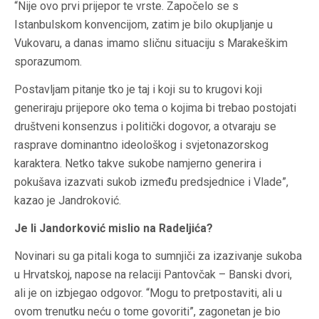
“Nije ovo prvi prijepor te vrste. Započelo se s
Istanbulskom konvencijom, zatim je bilo okupljanje u
Vukovaru, a danas imamo sličnu situaciju s Marakeškim
sporazumom.
Postavljam pitanje tko je taj i koji su to krugovi koji
generiraju prijepore oko tema o kojima bi trebao postojati
društveni konsenzus i politički dogovor, a otvaraju se
rasprave dominantno ideološkog i svjetonazorskog
karaktera. Netko takve sukobe namjerno generira i
pokušava izazvati sukob između predsjednice i Vlade”,
kazao je Jandroković.
Je li Jandorković mislio na Radeljića?
Novinari su ga pitali koga to sumnjiči za izazivanje sukoba
u Hrvatskoj, napose na relaciji Pantovčak – Banski dvori,
ali je on izbjegao odgovor. “Mogu to pretpostaviti, ali u
ovom trenutku neću o tome govoriti”, zagonetan je bio