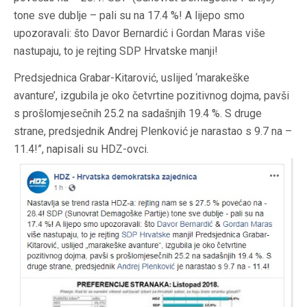
tone sve dublje – pali su na 17.4 %! A lijepo smo
upozoravali: što Davor Bernardić i Gordan Maras više
nastupaju, to je rejting SDP Hrvatske manji!
Predsjednica Grabar-Kitarović, uslijed ‘marakeške
avanture’, izgubila je oko četvrtine pozitivnog dojma, pavši
s prošlomjesečnih 25.2 na sadašnjih 19.4 %. S druge
strane, predsjednik Andrej Plenković je narastao s 9.7 na –
11.4!”, napisali su HDZ-ovci.