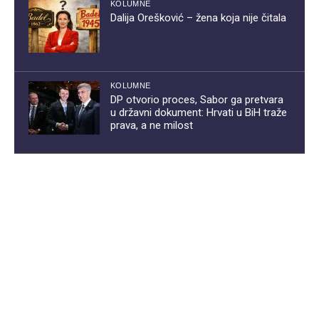
KOLUMNE
Dalija Orešković – žena koja nije čitala
KOLUMNE
DP otvorio proces, Sabor ga pretvara
u državni dokument: Hrvati u BiH traže
prava, a ne milost