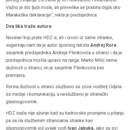
Važno je što ljudi misle, ali prevelika se prašina digla oko
Marakeške deklaracije”, rekla je predsjednica.
Dva lika traže autora
Novinari koji prate HDZ-e, ali i izvori iz same stranke,
sugeriraju nam da je autor spornog teksta
Andrej Rora
savjetnik predsjednika Andreja Plenkovića u stranci i da je
predsjednica mislila upravo na njega. Marko Milić nema
dužnosti u stranci, on je savjetnik Plenkovića kao
premijera.
Rorina dužnost u stranci službeno se zove voditelj Odjela
za medije i komunikaciju, a neslužbeno je stranački
glasnogovornik.
HDZ inače nije ažuran kad su kadrovske promjene u pitanju
pa se na službenim stranicama stranke kao
glasnogovornik još uvijek vodi
Ivan Jabuka,
iako su svi