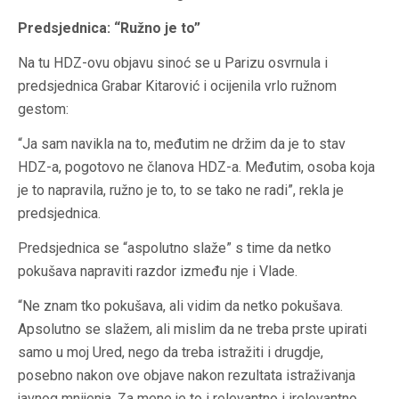
Predsjednica: “Ružno je to”
Na tu HDZ-ovu objavu sinoć se u Parizu osvrnula i
predsjednica Grabar Kitarović i ocijenila vrlo ružnom
gestom:
“Ja sam navikla na to, međutim ne držim da je to stav
HDZ-a, pogotovo ne članova HDZ-a. Međutim, osoba koja
je to napravila, ružno je to, to se tako ne radi”, rekla je
predsjednica.
Predsjednica se “aspolutno slaže” s time da netko
pokušava napraviti razdor između nje i Vlade.
“Ne znam tko pokušava, ali vidim da netko pokušava.
Apsolutno se slažem, ali mislim da ne treba prste upirati
samo u moj Ured, nego da treba istražiti i drugdje,
posebno nakon ove objave nakon rezultata istraživanja
javnog mnijenja. Za mene je to i relevantno i irelevantno.