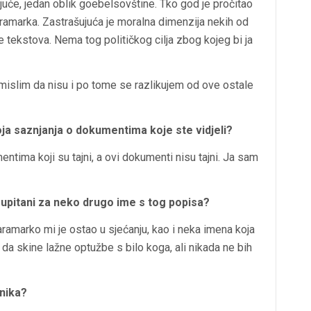
juće, jedan oblik goebelsovštine. Tko god je pročitao
i Karamarka. Zastrašujuća je moralna dimenzija nekih od
ve tekstova. Nema tog političkog cilja zbog kojeg bi ja
 mislim da nisu i po tome se razlikujem od ove ostale
voja saznjanja o dokumentima koje ste vidjeli?
tima koji su tajni, a ovi dokumenti nisu tajni. Ja sam
upitani za neko drugo ime s tog popisa?
Karamarko mi je ostao u sjećanju, kao i neka imena koja
da skine lažne optužbe s bilo koga, ali nikada ne bih
dnika?