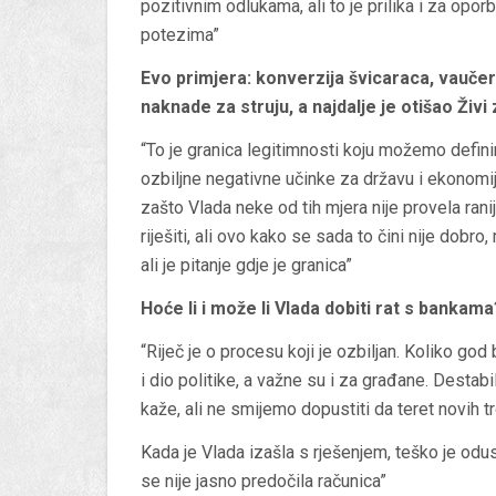
pozitivnim odlukama, ali to je prilika i za oporbu
potezima”
Evo primjera: konverzija švicaraca, vaučeri 
naknade za struju, a najdalje je otišao Živi
“To je granica legitimnosti koju možemo definir
ozbiljne negativne učinke za državu i ekonomi
zašto Vlada neke od tih mjera nije provela ranije
riješiti, ali ovo kako se sada to čini nije dobr
ali je pitanje gdje je granica”
Hoće li i može li Vlada dobiti rat s bankama
“Riječ je o procesu koji je ozbiljan. Koliko g
i dio politike, a važne su i za građane. Destab
kaže, ali ne smijemo dopustiti da teret novih
Kada je Vlada izašla s rješenjem, teško je odus
se nije jasno predočila računica”