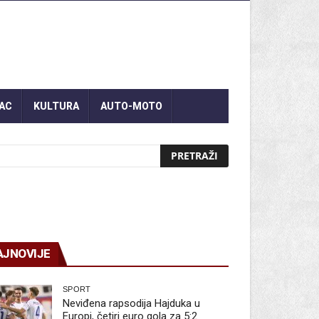
AC
KULTURA
AUTO-MOTO
AJNOVIJE
SPORT
Neviđena rapsodija Hajduka u
Europi, četiri euro gola za 5:2