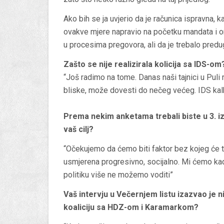
Ako bih se ja uvjerio da je računica ispravna, k
ovakve mjere napravio na početku mandata i o
u procesima pregovora, ali da je trebalo predu
Zašto se nije realizirala kolicija sa IDS-om
“Još radimo na tome. Danas naši tajnici u Puli 
bliske, može dovesti do nečeg većeg. IDS kalku
Prema nekim anketama trebali biste u 3. izb
vaš cilj?
“Očekujemo da ćemo biti faktor bez kojeg će t
usmjerena progresivno, socijalno. Mi ćemo ka
politiku više ne možemo voditi”
Vaš intervju u Večernjem listu izazvao je n
koaliciju sa HDZ-om i Karamarkom?