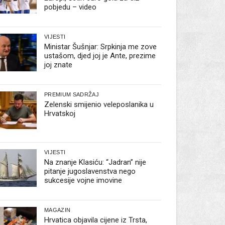
pobjedu – video
VIJESTI
Ministar Šušnjar: Srpkinja me zove
ustašom, djed joj je Ante, prezime
joj znate
PREMIUM SADRŽAJ
Zelenski smijenio veleposlanika u
Hrvatskoj
VIJESTI
Na znanje Klasiću: “Jadran” nije
pitanje jugoslavenstva nego
sukcesije vojne imovine
MAGAZIN
Hrvatica objavila cijene iz Trsta,