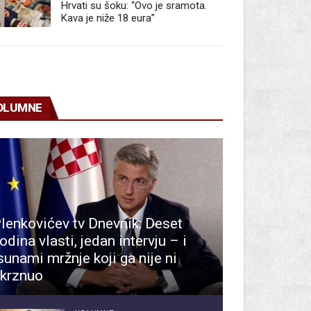
Hrvati su šoku: “Ovo je sramota.
Kava je niže 18 eura”
OLUMNE
lenkovićev tv Dnevnik: Deset
odina vlasti, jedan intervju – i
sunami mržnje koji ga nije ni
krznuo