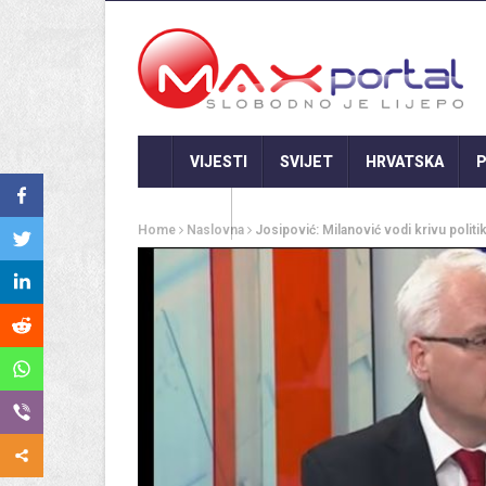
VIJESTI
SVIJET
HRVATSKA
P
GASTRO
Home
Naslovna
Josipović: Milanović vodi krivu politik