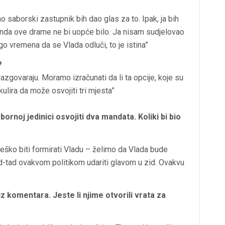
ao saborski zastupnik bih dao glas za to. Ipak, ja bih
nda ove drame ne bi uopće bilo. Ja nisam sudjelovao
go vremena da se Vlada odluči, to je istina”
?
razgovaraju. Moramo izračunati da li ta opcije, koje su
lira da može osvojiti tri mjesta”
ornoj jedinici osvojiti dva mandata. Koliki bi bio
eško biti formirati Vladu – želimo da Vlada bude
d-tad ovakvom politikom udariti glavom u zid. Ovakvu
iz komentara. Jeste li njime otvorili vrata za