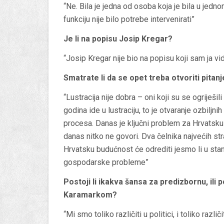
“Ne. Bila je jedna od osoba koja je bila u jedno
funkciju nije bilo potrebe intervenirati”
Je li na popisu Josip Kregar?
“Josip Kregar nije bio na popisu koji sam ja vid
Smatrate li da se opet treba otvoriti pitanj
“Lustracija nije dobra – oni koji su se ogriješi
godina ide u lustraciju, to je otvaranje ozbiljni
procesa. Danas je ključni problem za Hrvatsku 
danas nitko ne govori. Dva čelnika najvećih st
Hrvatsku budućnost će odrediti jesmo li u stan
gospodarske probleme”
Postoji li ikakva šansa za predizbornu, ili
Karamarkom?
“Mi smo toliko različiti u politici, i toliko raz