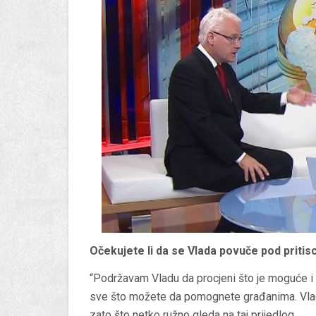
Očekujete li da se Vlada povuče pod pritis
“Podržavam Vladu da procjeni što je moguće i 
sve što možete da pomognete građanima. Vlada
zato što netko ružno gleda na taj prijedlog.