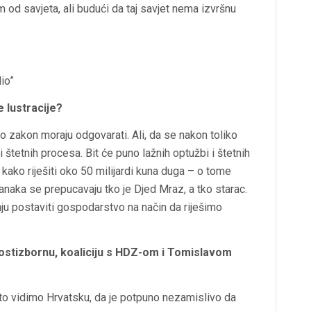
m od savjeta, ali budući da taj savjet nema izvršnu
io”
e lustracije?
li o zakon moraju odgovarati. Ali, da se nakon toliko
h i štetnih procesa. Bit će puno lažnih optužbi i štetnih
kako riješiti oko 50 milijardi kuna duga – o tome
ranaka se prepucavaju tko je Djed Mraz, a tko starac.
ju postaviti gospodarstvo na način da riješimo
 postizbornu, koaliciju s HDZ-om i Tomislavom
ličito vidimo Hrvatsku, da je potpuno nezamislivo da