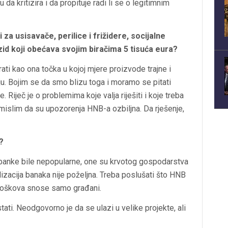
 da kritizira i da propituje radi li se o legitimnim
za usisavače, perilice i frižidere, socijalne
 zid koji obećava svojim biračima 5 tisuća eura?
ati kao ona točka u kojoj mjere proizvode trajne i
ju. Bojim se da smo blizu toga i moramo se pitati
. Riječ je o problemima koje valja riješiti i koje treba
o, mislim da su upozorenja HNB-a ozbiljna. Da rješenje,
?
od banke bile nepopularne, one su krvotog gospodarstva
ilizacija banaka nije poželjna. Treba poslušati što HNB
 troškova snose samo građani.
tati. Neodgovorno je da se ulazi u velike projekte, ali