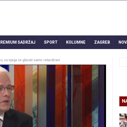
REMIUM SADRŽAJ
SPORT
KOLUMNE
ZAGREB
NOV
u, za njega će glasati samo retardirani
N