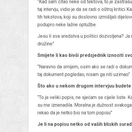
“Kad sam čitao neke od tektova, to je zastrašu
taj intervju, vidio je da se radi o oštroj kritic
tih tekstova, koji su doslovno izmišljali dijelo
podupro neke lažne optužbe.
Jesu li sva sredstva u politici dozvoljena? Ja
družine”
Smijete li kao bivši predsjednik iznositi s
“Naravno da smijem, osim ako se radi o dokumen
taj dokument pogledao, nisam ga niti uzimao”
Što ako u nekom drugom intervjuu budete 
“To je veliki popis, ne sjećam se cijele liste. 
su me iznenadila. Moralna je dužnost svakoga 
rekao da je netko bio na tom popisu”
Je li na popisu netko od vaših bliskih sura