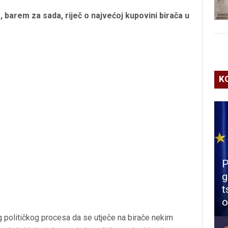
, barem za sada, riječ o najvećoj kupovini birača u
K
P
g
t
o
og političkog procesa da se utječe na birače nekim