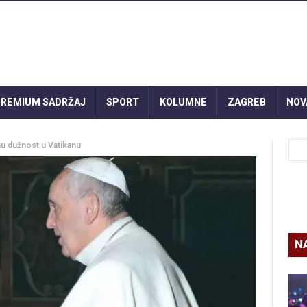
REMIUM SADRŽAJ
SPORT
KOLUMNE
ZAGREB
NOV
u dužnost u Vatikanu
N