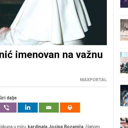
anić imenovan na važnu
MAXPORTAL
Širi dalje
skupa u miru,
kardinala Josipa Bozanića
, članom