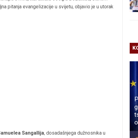
na pitanja evangelizacije u svijetu, objavio je u utorak
K
P
g
t
o
amuelea Sangallija
, dosadašnjega dužnosnika u