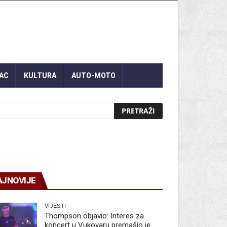
AC
KULTURA
AUTO-MOTO
AJNOVIJE
VIJESTI
Thompson objavio: Interes za
koncert u Vukovaru premašio je