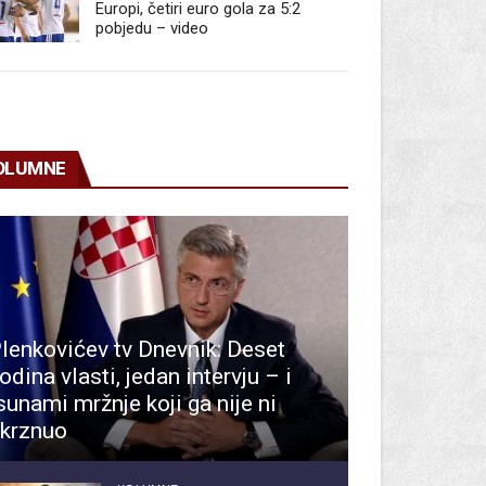
Europi, četiri euro gola za 5:2
pobjedu – video
OLUMNE
lenkovićev tv Dnevnik: Deset
odina vlasti, jedan intervju – i
sunami mržnje koji ga nije ni
krznuo