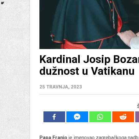
Kardinal Josip Boz
dužnost u Vatikanu
25 TRAVNJA, 2023
Papa Franjo
je imenovao zagrebačkoga nadbi