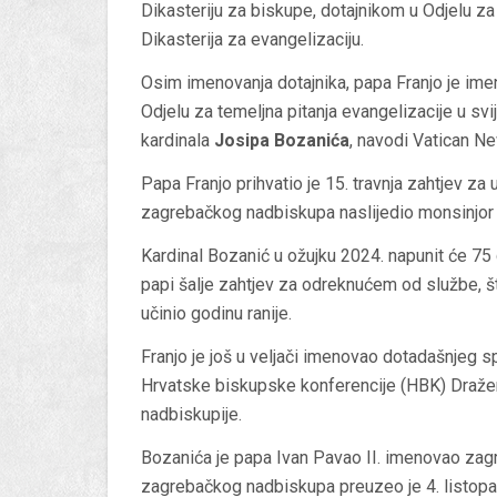
Dikasteriju za biskupe, dotajnikom u Odjelu za
Dikasterija za evangelizaciju.
Osim imenovanja dotajnika, papa Franjo je ime
Odjelu za temeljna pitanja evangelizacije u s
kardinala
Josipa Bozanića
, navodi Vatican N
Papa Franjo prihvatio je 15. travnja zahtjev za
zagrebačkog nadbiskupa naslijedio monsinjor 
Kardinal Bozanić u ožujku 2024. napunit će 75 
papi šalje zahtjev za odreknućem od službe, što
učinio godinu ranije.
Franjo je još u veljači imenovao dotadašnjeg 
Hrvatske biskupske konferencije (HBK) Draž
nadbiskupije.
Bozanića je papa Ivan Pavao II. imenovao zag
zagrebačkog nadbiskupa preuzeo je 4. listopa