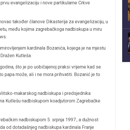
 prvu evangelizaciju i nove partikularne Crkve
novao također članove Dikasterija za evangelizaciju, u
vijetu, među kojima zagrebačkoga nadbiskupa u miru
ews.
 umirovljenjem kardinala Bozanića, kojega je na mjestu
Dražen Kutleša.
godina, što je po uobičajenoj praksi vrijeme kad se
 papa može, ali i ne mora prihvatiti. Bozanić je to
splitsko-makarskog nadbiskupa i predsjednika
ena Kutlešu nadbiskupom koadjutorom Zagrebačke
rebačkim nadbiskupom 5. srpnja 1997., a dužnost
da od dotadašnjeg nadbiskupa kardinala Franje