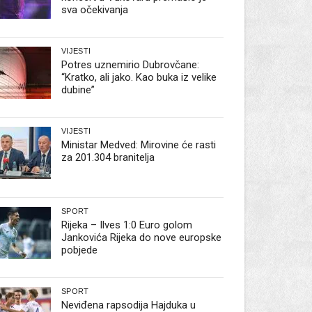
sva očekivanja
VIJESTI
Potres uznemirio Dubrovčane:
“Kratko, ali jako. Kao buka iz velike
dubine”
VIJESTI
Ministar Medved: Mirovine će rasti
za 201.304 branitelja
SPORT
Rijeka – Ilves 1:0 Euro golom
Jankovića Rijeka do nove europske
pobjede
SPORT
Neviđena rapsodija Hajduka u