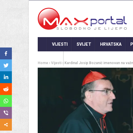
VIJESTI
SVIJET
HRVATSKA
P
GASTRO
Home
Vijesti
Kardinal Josip Bozanić imenovan na važn