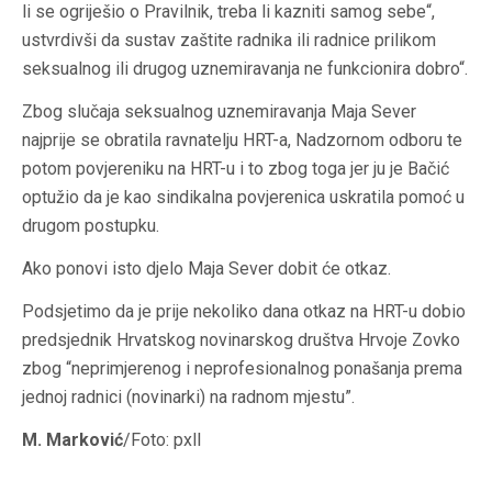
li se ogriješio o Pravilnik, treba li kazniti samog sebe“,
ustvrdivši da sustav zaštite radnika ili radnice prilikom
seksualnog ili drugog uznemiravanja ne funkcionira dobro“.
Zbog slučaja seksualnog uznemiravanja Maja Sever
najprije se obratila ravnatelju HRT-a, Nadzornom odboru te
potom povjereniku na HRT-u i to zbog toga jer ju je Bačić
optužio da je kao sindikalna povjerenica uskratila pomoć u
drugom postupku.
Ako ponovi isto djelo Maja Sever dobit će otkaz.
Podsjetimo da je prije nekoliko dana otkaz na HRT-u dobio
predsjednik Hrvatskog novinarskog društva Hrvoje Zovko
zbog “neprimjerenog i neprofesionalnog ponašanja prema
jednoj radnici (novinarki) na radnom mjestu”.
M. Marković
/Foto: pxll