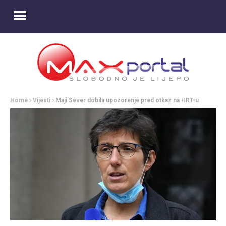
Home
Vijesti
Maji Sever dobila upozorenje pred otkaz na HRT-u