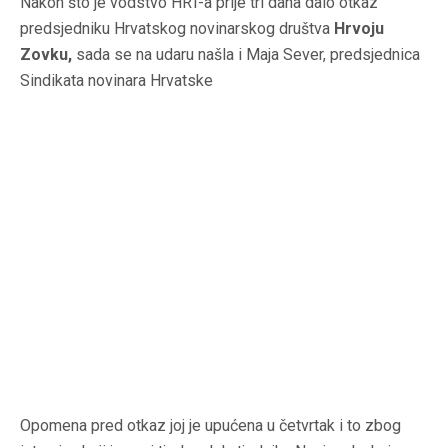
Nakon što je vodstvo HRT-a prije tri dana dalo otkaz
predsjedniku Hrvatskog novinarskog društva
Hrvoju
Zovku,
sada se na udaru našla i Maja Sever, predsjednica
Sindikata novinara Hrvatske
Opomena pred otkaz joj je upućena u četvrtak i to zbog