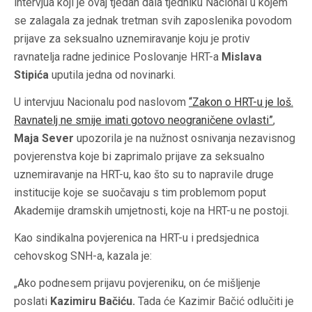
intervjua koji je ovaj tjedan dala tjedniku Nacional u kojem
se zalagala za jednak tretman svih zaposlenika povodom
prijave za seksualno uznemiravanje koju je protiv
ravnatelja radne jedinice Poslovanje HRT-a
Mislava
Stipića
uputila jedna od novinarki.
U intervjuu Nacionalu pod naslovom
“
Zakon o HRT-u je loš.
Ravnatelj ne smije imati gotovo neograničene ovlasti”
,
Maja Sever
upozorila je na nužnost osnivanja nezavisnog
povjerenstva koje bi zaprimalo prijave za seksualno
uznemiravanje na HRT-u, kao što su to napravile druge
institucije koje se suočavaju s tim problemom poput
Akademije dramskih umjetnosti, koje na HRT-u ne postoji.
Kao sindikalna povjerenica na HRT-u i predsjednica
cehovskog SNH-a, kazala je:
„Ako podnesem prijavu povjereniku, on će mišljenje
poslati
Kazimiru Bačiću.
Tada će Kazimir Bačić odlučiti je