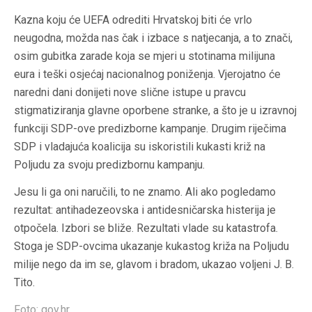
Kazna koju će UEFA odrediti Hrvatskoj biti će vrlo
neugodna, možda nas čak i izbace s natjecanja, a to znači,
osim gubitka zarade koja se mjeri u stotinama milijuna
eura i teški osjećaj nacionalnog poniženja. Vjerojatno će
naredni dani donijeti nove slične istupe u pravcu
stigmatiziranja glavne oporbene stranke, a što je u izravnoj
funkciji SDP-ove predizborne kampanje. Drugim riječima
SDP i vladajuća koalicija su iskoristili kukasti križ na
Poljudu za svoju predizbornu kampanju.
Jesu li ga oni naručili, to ne znamo. Ali ako pogledamo
rezultat: antihadezeovska i antidesničarska histerija je
otpočela. Izbori se bliže. Rezultati vlade su katastrofa.
Stoga je SDP-ovcima ukazanje kukastog križa na Poljudu
milije nego da im se, glavom i bradom, ukazao voljeni J. B.
Tito.
Foto: gov.hr