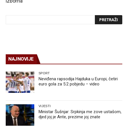
izborna
NAJNOVIJE
SPORT
Neviđena rapsodija Hajduka u Europi, četiri
euro gola za 5:2 pobjedu – video
VIJESTI
Ministar Šušnjar: Srpkinja me zove ustašom,
djed joj je Ante, prezime joj znate