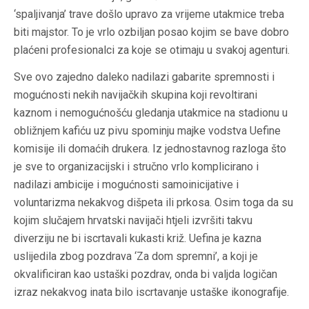
‘spaljivanja’ trave došlo upravo za vrijeme utakmice treba
biti majstor. To je vrlo ozbiljan posao kojim se bave dobro
plaćeni profesionalci za koje se otimaju u svakoj agenturi.
Sve ovo zajedno daleko nadilazi gabarite spremnosti i
mogućnosti nekih navijačkih skupina koji revoltirani
kaznom i nemogućnošću gledanja utakmice na stadionu u
obližnjem kafiću uz pivu spominju majke vodstva Uefine
komisije ili domaćih drukera. Iz jednostavnog razloga što
je sve to organizacijski i stručno vrlo komplicirano i
nadilazi ambicije i mogućnosti samoinicijative i
voluntarizma nekakvog dišpeta ili prkosa. Osim toga da su
kojim slučajem hrvatski navijači htjeli izvršiti takvu
diverziju ne bi iscrtavali kukasti križ. Uefina je kazna
uslijedila zbog pozdrava ‘Za dom spremni’, a koji je
okvalificiran kao ustaški pozdrav, onda bi valjda logičan
izraz nekakvog inata bilo iscrtavanje ustaške ikonografije.