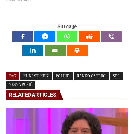
Širi dalje
TAG
KUKASTI KRIŽ
POLJUD
RANKO OSTOJIĆ
SDP
VESNA PUSIĆ
RELATED ARTICLES