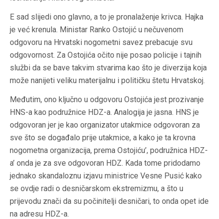
E sad slijedi ono glavno, a to je pronalaženje krivca. Hajka
je već krenula. Ministar Ranko Ostojić u nečuvenom
odgovoru na Hrvatski nogometni savez prebacuje svu
odgovornost. Za Ostojića očito nije posao policije i tajnih
službi da se bave takvim stvarima kao što je diverzija koja
može nanijeti veliku materijalnu i političku štetu Hrvatskoj.
Međutim, ono ključno u odgovoru Ostojića jest prozivanje
HNS-a kao podružnice HDZ-a. Analogija je jasna. HNS je
odgovoran jer je kao organizator utakmice odgovoran za
sve što se događalo prije utakmice, a kako je ta krovna
nogometna organizacija, prema Ostojiću’, podružnica HDZ-
a’ onda je za sve odgovoran HDZ. Kada tome pridodamo
jednako skandaloznu izjavu ministrice Vesne Pusić kako
se ovdje radi o desničarskom ekstremizmu, a što u
prijevodu znači da su počinitelji desničari, to onda opet ide
na adresu HDZ-a.