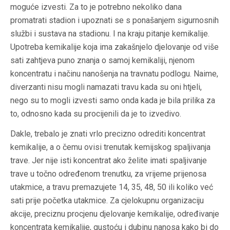
moguće izvesti. Za to je potrebno nekoliko dana
promatrati stadion i upoznati se s ponašanjem sigurnosnih
službi i sustava na stadionu. I na kraju pitanje kemikalije.
Upotreba kemikalije koja ima zakašnjelo djelovanje od više
sati zahtjeva puno znanja o samoj kemikaliji, njenom
koncentratu i načinu nanošenja na travnatu podlogu. Naime,
diverzanti nisu mogli namazati travu kada su oni htjeli,
nego su to mogli izvesti samo onda kada je bila prilika za
to, odnosno kada su procijenili da je to izvedivo.
Dakle, trebalo je znati vrlo precizno odrediti koncentrat
kemikalije, a o čemu ovisi trenutak kemijskog spaljivanja
trave. Jer nije isti koncentrat ako želite imati spaljivanje
trave u točno određenom trenutku, za vrijeme prijenosa
utakmice, a travu premazujete 14, 35, 48, 50 ili koliko već
sati prije početka utakmice. Za cjelokupnu organizaciju
akcije, preciznu procjenu djelovanje kemikalije, određivanje
koncentrata kemikalije, gustoću i dubinu nanosa kako bi do