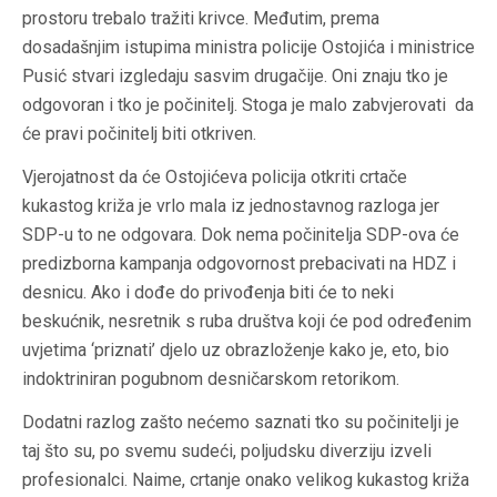
prostoru trebalo tražiti krivce. Međutim, prema
dosadašnjim istupima ministra policije Ostojića i ministrice
Pusić stvari izgledaju sasvim drugačije. Oni znaju tko je
odgovoran i tko je počinitelj. Stoga je malo zabvjerovati da
će pravi počinitelj biti otkriven.
Vjerojatnost da će Ostojićeva policija otkriti crtače
kukastog križa je vrlo mala iz jednostavnog razloga jer
SDP-u to ne odgovara. Dok nema počinitelja SDP-ova će
predizborna kampanja odgovornost prebacivati na HDZ i
desnicu. Ako i dođe do privođenja biti će to neki
beskućnik, nesretnik s ruba društva koji će pod određenim
uvjetima ‘priznati’ djelo uz obrazloženje kako je, eto, bio
indoktriniran pogubnom desničarskom retorikom.
Dodatni razlog zašto nećemo saznati tko su počinitelji je
taj što su, po svemu sudeći, poljudsku diverziju izveli
profesionalci. Naime, crtanje onako velikog kukastog križa