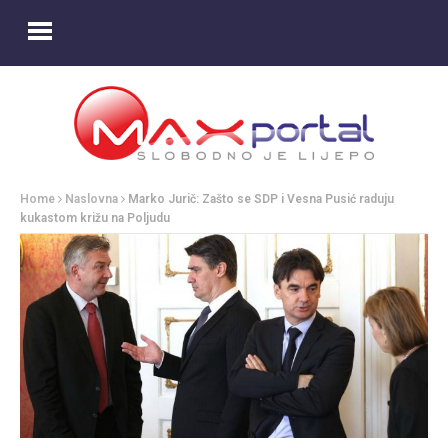
Home
Naslovna
Marko Jurič: Zašto se SDP i Vesna Pusić raduju
kukastom križu na Poljudu