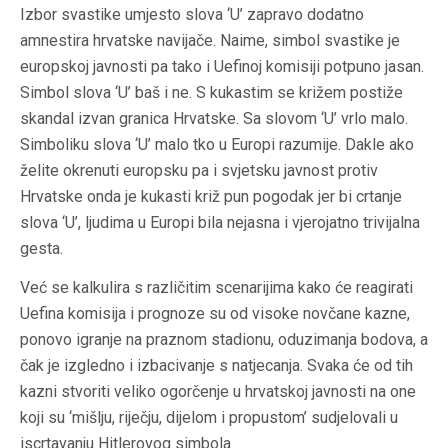
Izbor svastike umjesto slova ‘U’ zapravo dodatno
amnestira hrvatske navijače. Naime, simbol svastike je
europskoj javnosti pa tako i Uefinoj komisiji potpuno jasan.
Simbol slova ‘U’ baš i ne. S kukastim se križem postiže
skandal izvan granica Hrvatske. Sa slovom ‘U’ vrlo malo.
Simboliku slova ‘U’ malo tko u Europi razumije. Dakle ako
želite okrenuti europsku pa i svjetsku javnost protiv
Hrvatske onda je kukasti križ pun pogodak jer bi crtanje
slova ‘U’, ljudima u Europi bila nejasna i vjerojatno trivijalna
gesta.
Već se kalkulira s različitim scenarijima kako će reagirati
Uefina komisija i prognoze su od visoke novčane kazne,
ponovo igranje na praznom stadionu, oduzimanja bodova, a
čak je izgledno i izbacivanje s natjecanja. Svaka će od tih
kazni stvoriti veliko ogorčenje u hrvatskoj javnosti na one
koji su ‘mišlju, riječju, dijelom i propustom’ sudjelovali u
iscrtavanju Hitlerovog simbola.