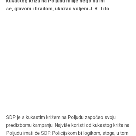
kukastog križa na Poljudu milije nego da im
se, glavom i bradom, ukazao voljeni J. B. Tito.
SDP je s kukastim križem na Poljudu započeo svoju
predizbornu kampanju. Najviše koristi od kukastog križa na
Poljudu imati će SDP. Policijskom bi logikom, stoga, u tom