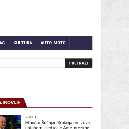
AC
KULTURA
AUTO-MOTO
AJNOVIJE
VIJESTI
Ministar Šušnjar: Srpkinja me zove
ustašom, djed joj je Ante, prezime