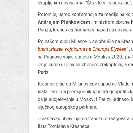
okupljenim novinarima. “Šta ste vi, sindikalac”,
Potom je, usred konferencije za medije na koj
Andrejem Plenkovićem
i ministrom obrane
Parizu, krenuo
ad hominem
napad na novinara
Po našem sudu Milanović se obrušio na Kra
brani izlazak vojnicima na Champs-Élysées”
,
na Putinovu vojnu paradu u Moskvu 2020.
,
(na
jer je curilo ulje na službenom zrakoplovu, a d
Pariz.
Krasnec piše da Milanovićev napad na Vladu ni
inata. Tvrdi da predsjednik ignorira geopolitič
da je sudjelovanje u Moskvi i Parizu jednako, 
ključnog europskog partnera.
U nastavku objavljujemo transkript razgovara 
lista Tomislava Krasneca: