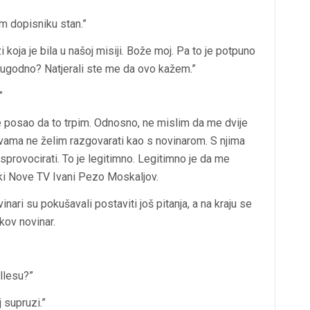
m dopisniku stan.”
 koja je bila u našoj misiji. Bože moj. Pa to je potpuno
neugodno? Natjerali ste me da ovo kažem.”
”
e posao da to trpim. Odnosno, ne mislim da me dvije
vama ne želim razgovarati kao s novinarom. S njima
isprovocirati. To je legitimno. Legitimno je da me
rki Nove TV Ivani Pezo Moskaljov.
nari su pokušavali postaviti još pitanja, a na kraju se
kov novinar.
llesu?”
 supruzi.”