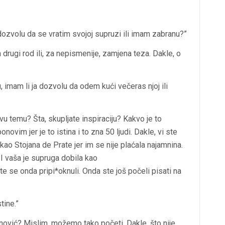
ozvolu da se vratim svojoj supruzi ili imam zabranu?”
drugi rod ili, za nepismenije, zamjena teza. Dakle, o
imam li ja dozvolu da odem kući večeras njoj ili
 temu? Šta, skupljate inspiraciju? Kakvo je to
ovim jer je to istina i to zna 50 ljudi. Dakle, vi ste
kao Stojana de Prate jer im se nije plaćala najamnina.
 I vaša je supruga dobila kao
te se onda pripi*oknuli. Onda ste još počeli pisati na
tine.”
ović? Mislim, možemo tako početi. Dakle, što nije