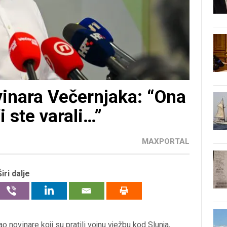
inara Večernjaka: “Ona
i ste varali…”
MAXPORTAL
Širi dalje
o novinare koji su pratili vojnu vježbu kod Slunja,