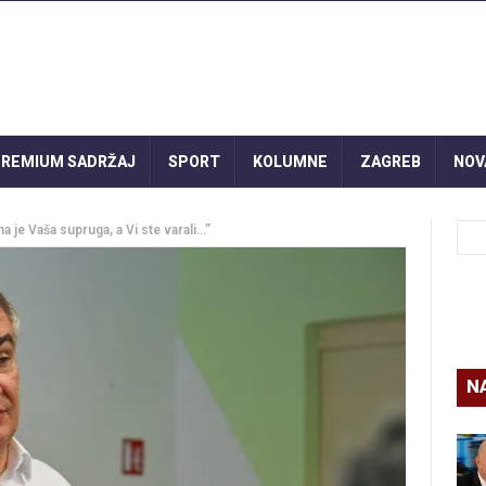
REMIUM SADRŽAJ
SPORT
KOLUMNE
ZAGREB
NOV
 je Vaša supruga, a Vi ste varali…”
N