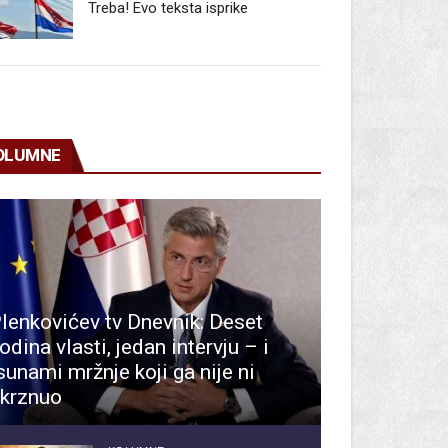
Treba! Evo teksta isprike
OLUMNE
lenkovićev tv Dnevnik: Deset
odina vlasti, jedan intervju – i
sunami mržnje koji ga nije ni
krznuo