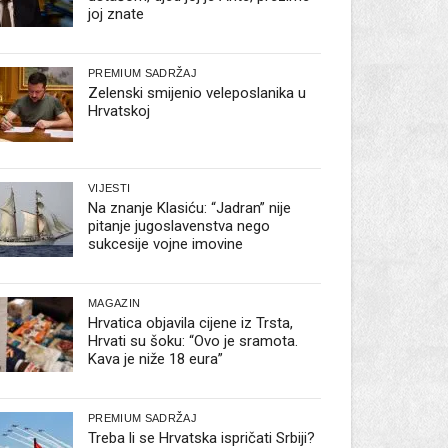
joj znate
PREMIUM SADRŽAJ
Zelenski smijenio veleposlanika u
Hrvatskoj
VIJESTI
Na znanje Klasiću: “Jadran” nije
pitanje jugoslavenstva nego
sukcesije vojne imovine
MAGAZIN
Hrvatica objavila cijene iz Trsta,
Hrvati su šoku: “Ovo je sramota.
Kava je niže 18 eura”
PREMIUM SADRŽAJ
Treba li se Hrvatska ispričati Srbiji?