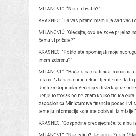
MILANOVIĆ: “Niste shvatili?”
KRASNEC: “Da vas pitam: imam li ja sad vašu d
MILANOVIĆ: “Gledajte, ovo se zove prijelaz na 
čemu vi pričate?”
KRASNEC: “Pošto ste spominjali moju suprugu, 
imam zabranu?”
MILANOVIĆ: “Hoćete napisati neki roman na ovu
pitanje? Ja sam samo rekao, tjerate me da to pon
došli za dopisnika Večernjeg lista koji se odre
Jer je to trošak od ne znam koliko tisuća eura.
zaposlenica Ministarstva financija posao i vi s
temelju informacija koje ste dobivali iz misije.”
KRASNEC: “Gospodine predsjedniče, to nisu is
MILANOVIĆ: “Nije istina? Jesam ja Zoran Milan