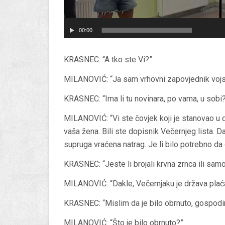
00:00
KRASNEC: “A tko ste Vi?”
MILANOVIĆ: “Ja sam vrhovni zapovjednik vojske,
KRASNEC: “Ima li tu novinara, po vama, u sobi
MILANOVIĆ: “Vi ste čovjek koji je stanovao u d
vaša žena. Bili ste dopisnik Večernjeg lista. D
supruga vraćena natrag. Je li bilo potrebno da
KRASNEC: “Jeste li brojali krvna zrnca ili sam
MILANOVIĆ: “Dakle, Večernjaku je država plaća
KRASNEC: “Mislim da je bilo obrnuto, gospodi
MILANOVIĆ: “Što je bilo obrnuto?”