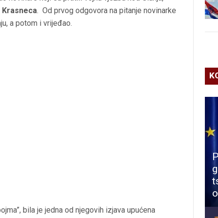
 Krasneca
. Od prvog odgovora na pitanje novinarke
u, a potom i vrijeđao.
K
P
g
t
o
jma”, bila je jedna od njegovih izjava upućena