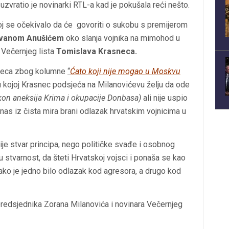
 uzvratio je novinarki RTL-a kad je pokušala reći nešto.
oj se očekivalo da će govoriti o sukobu s premijerom
Ivanom Anušićem
oko slanja vojnika na mimohod u
 Večernjeg lista
Tomislava Krasneca.
sneca zbog kolumne
“
Ćato koji nije mogao u Moskvu
 u kojoj Krasnec podsjeća na Milanovićevu želju da ode
kon aneksija Krima i okupacije Donbasa)
ali nije uspio
anas iz čista mira brani odlazak hrvatskim vojnicima u
je stvar principa, nego političke svađe i osobnog
ku stvarnost, da šteti Hrvatskoj vojsci i ponaša se kao
iako je jedno bilo odlazak kod agresora, a drugo kod
predsjednika Zorana Milanovića i novinara Večernjeg