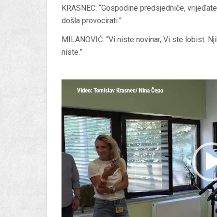
KRASNEC: “Gospodine predsjedniče, vrijeđate n
došla provocirati.”
MILANOVIĆ: “Vi niste novinar, Vi ste lobist. N
niste.”
Reproduktor
videozapisa