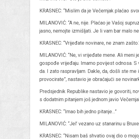
KRASNEC: “Mislim da je Večernjak plaćao svo
MILANOVIĆ: “A ne, nije. Plaćao je Vašoj supruzi
jasno, nemojte izmišljati. Je li vam bar malo 
KRASNEC: “Vrijeđate novinare, ne znam zašto.
MILANOVIĆ: “Ne, vi vrijeđate mene. Ali meni j
gospođe vrijeđaju. Imamo povijest odnosa. S 
da. I zato raspravljam. Dakle, da, došli ste me 
provocirate”, nastavio je obraćajući se novina
Predsjednik Republike nastavio je govoriti, novi
s dodatnim pitanjem još jednom javio Večernja
KRASNEC: “Imao bih jedno pitanje…”
MILANOVIĆ: “Jel’ vezano uz stanarinu u Bruxe
KRASNEC: “Nisam baš shvatio ovaj dio o mojoj