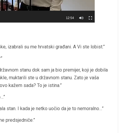
12:54
 izabrali su me hrvatski građani. A Vi ste lobist.”
?”
ržavnom stanu dok sam ja bio premijer, koji je dobila
akle, muktarili ste u državnom stanu. Zato je vaša
 ovo kažem sada? To je istina.”
o…”
la stan. I kada je netko uočio da je to nemoralno…”
ne predsjedniče.”