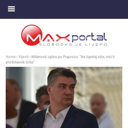
Home
Vijesti
Milanović opleo po Pupovcu: “Ne lupetaj više, nisi ti
predstavnik Srba”