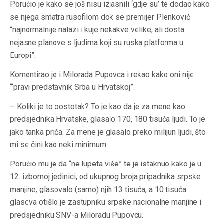
Poručio je kako se još nisu izjasnili ‘gdje su’ te dodao kako
se njega smatra rusofilom dok se premijer Plenković
“najnormalnije nalazi i kuje nekakve velike, ali dosta
nejasne planove s ljudima koji su ruska platforma u
Europi”.
Komentirao je i Milorada Pupovca i rekao kako oni nije
“‘pravi predstavnik Srba u Hrvatskoj”.
– Koliki je to postotak? To je kao da je za mene kao
predsjednika Hrvatske, glasalo 170, 180 tisuća ljudi. To je
jako tanka priča. Za mene je glasalo preko milijun ljudi, što
mi se čini kao neki minimum.
Poručio mu je da “ne lupeta više” te je istaknuo kako je u
12. izbornoj jedinici, od ukupnog broja pripadnika srpske
manjine, glasovalo (samo) njih 13 tisuća, a 10 tisuća
glasova otišlo je zastupniku srpske nacionalne manjine i
predsjedniku SNV-a Miloradu Pupovcu.