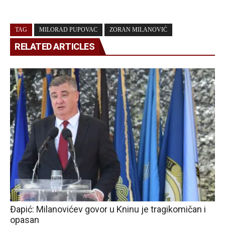
TAG
MILORAD PUPOVAC
ZORAN MILANOVIĆ
RELATED ARTICLES
Đapić: Milanovićev govor u Kninu je tragikomičan i
opasan