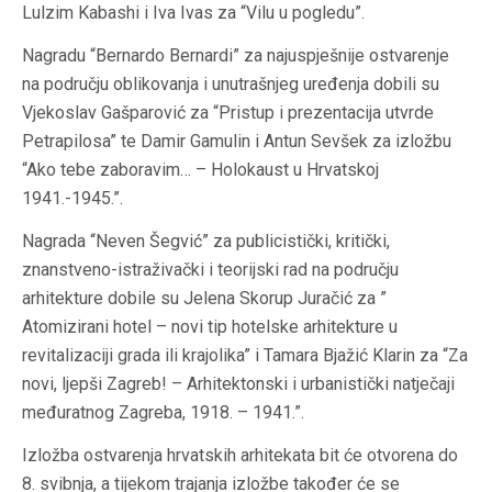
Lulzim Kabashi i Iva Ivas za “Vilu u pogledu”.
Nagradu “Bernardo Bernardi” za najuspješnije ostvarenje
na području oblikovanja i unutrašnjeg uređenja dobili su
Vjekoslav Gašparović za “Pristup i prezentacija utvrde
Petrapilosa” te Damir Gamulin i Antun Sevšek za izložbu
“Ako tebe zaboravim… – Holokaust u Hrvatskoj
1941.-1945.”.
Nagrada “Neven Šegvić” za publicistički, kritički,
znanstveno-istraživački i teorijski rad na području
arhitekture dobile su Jelena Skorup Juračić za ”
Atomizirani hotel – novi tip hotelske arhitekture u
revitalizaciji grada ili krajolika” i Tamara Bjažić Klarin za “Za
novi, ljepši Zagreb! – Arhitektonski i urbanistički natječaji
međuratnog Zagreba, 1918. – 1941.”.
Izložba ostvarenja hrvatskih arhitekata bit će otvorena do
8. svibnja, a tijekom trajanja izložbe također će se