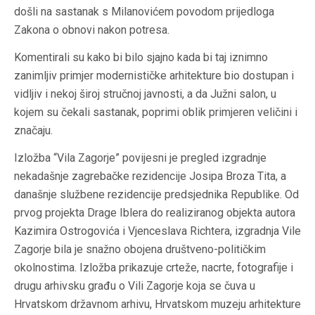
došli na sastanak s Milanovićem povodom prijedloga
Zakona o obnovi nakon potresa.
Komentirali su kako bi bilo sjajno kada bi taj iznimno
zanimljiv primjer modernističke arhitekture bio dostupan i
vidljiv i nekoj široj stručnoj javnosti, a da Južni salon, u
kojem su čekali sastanak, poprimi oblik primjeren veličini i
značaju.
Izložba “Vila Zagorje” povijesni je pregled izgradnje
nekadašnje zagrebačke rezidencije Josipa Broza Tita, a
današnje službene rezidencije predsjednika Republike. Od
prvog projekta Drage Iblera do realiziranog objekta autora
Kazimira Ostrogovića i Vjenceslava Richtera, izgradnja Vile
Zagorje bila je snažno obojena društveno-političkim
okolnostima. Izložba prikazuje crteže, nacrte, fotografije i
drugu arhivsku građu o Vili Zagorje koja se čuva u
Hrvatskom državnom arhivu, Hrvatskom muzeju arhitekture