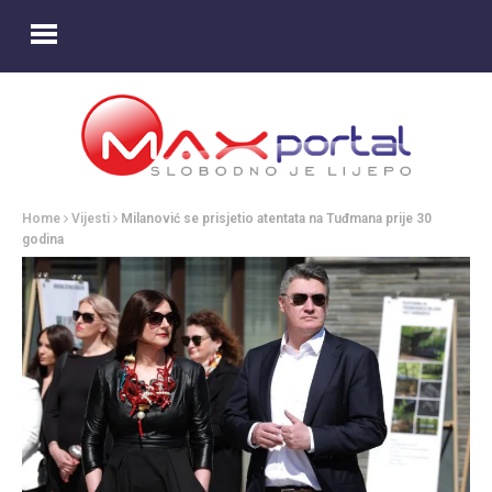
Home
Vijesti
Milanović se prisjetio atentata na Tuđmana prije 30
godina