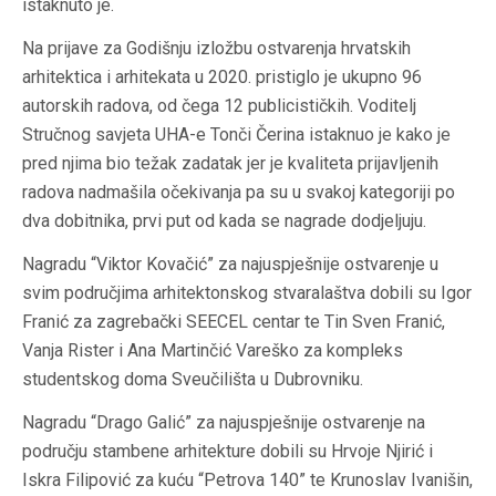
istaknuto je.
Na prijave za Godišnju izložbu ostvarenja hrvatskih
arhitektica i arhitekata u 2020. pristiglo je ukupno 96
autorskih radova, od čega 12 publicističkih. Voditelj
Stručnog savjeta UHA-e Tonči Čerina istaknuo je kako je
pred njima bio težak zadatak jer je kvaliteta prijavljenih
radova nadmašila očekivanja pa su u svakoj kategoriji po
dva dobitnika, prvi put od kada se nagrade dodjeljuju.
Nagradu “Viktor Kovačić” za najuspješnije ostvarenje u
svim područjima arhitektonskog stvaralaštva dobili su Igor
Franić za zagrebački SEECEL centar te Tin Sven Franić,
Vanja Rister i Ana Martinčić Vareško za kompleks
studentskog doma Sveučilišta u Dubrovniku.
Nagradu “Drago Galić” za najuspješnije ostvarenje na
području stambene arhitekture dobili su Hrvoje Njirić i
Iskra Filipović za kuću “Petrova 140” te Krunoslav Ivanišin,