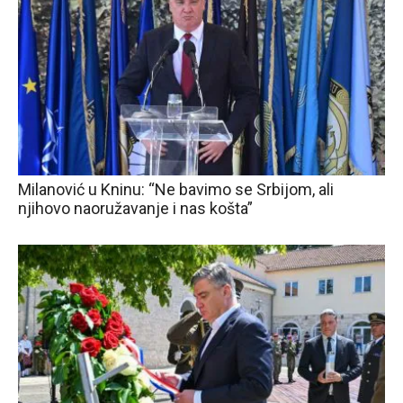
Milanović u Kninu: “Ne bavimo se Srbijom, ali
njihovo naoružavanje i nas košta”