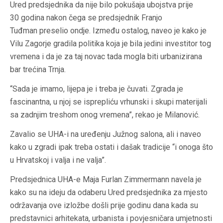
Ured predsjednika da nije bilo pokušaja ubojstva prije
30 godina nakon čega se predsjednik Franjo
Tuđman preselio ondje. Između ostalog, naveo je kako je
Vilu Zagorje gradila politika koja je bila jedini investitor tog
vremena i da je za taj novac tada mogla biti urbanizirana
bar trećina Trnja.
“Sada je imamo, lijepa je i treba je čuvati. Zgrada je
fascinantna, u njoj se isprepliću vrhunski i skupi materijali
sa zadnjim treshom onog vremena”, rekao je Milanović.
Zavalio se UHA-i na uređenju Južnog salona, ali i naveo
kako u zgradi ipak treba ostati i dašak tradicije “i onoga što
u Hrvatskoj i valja i ne valja”.
Predsjednica UHA-e Maja Furlan Zimmermann navela je
kako su na ideju da odaberu Ured predsjednika za mjesto
održavanja ove izložbe došli prije godinu dana kada su
predstavnici arhitekata, urbanista i povjesničara umjetnosti