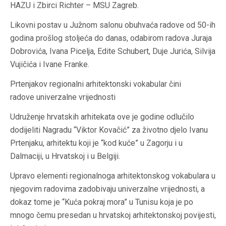
HAZU i Zbirci Richter – MSU Zagreb.
Likovni postav u Južnom salonu obuhvaća radove od 50-ih
godina prošlog stoljeća do danas, odabirom radova Juraja
Dobrovića, Ivana Picelja, Edite Schubert, Duje Jurića, Silvija
Vujičića i Ivane Franke.
Prtenjakov regionalni arhitektonski vokabular čini
radove univerzalne vrijednosti
Udruženje hrvatskih arhitekata ove je godine odlučilo
dodijeliti Nagradu “Viktor Kovačić” za životno djelo Ivanu
Prtenjaku, arhitektu koji je “kod kuće” u Zagorju i u
Dalmaciji, u Hrvatskoj i u Belgiji.
Upravo elementi regionalnoga arhitektonskog vokabulara u
njegovim radovima zadobivaju univerzalne vrijednosti, a
dokaz tome je “Kuća pokraj mora” u Tunisu koja je po
mnogo čemu presedan u hrvatskoj arhitektonskoj povijesti,