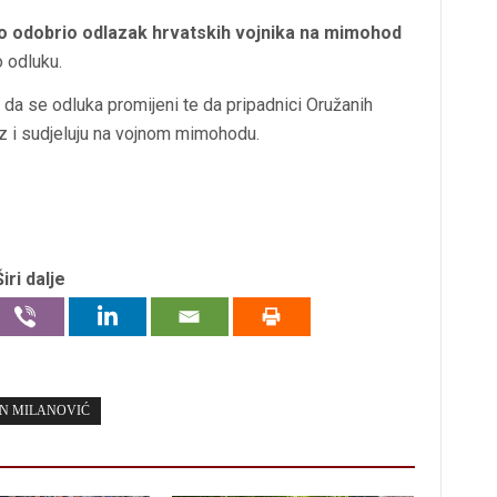
o odobrio odlazak hrvatskih vojnika na mimohod
o odluku.
 da se odluka promijeni te da pripadnici Oružanih
z i sudjeluju na vojnom mimohodu.
Širi dalje
N MILANOVIĆ