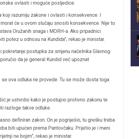
akonske ovlasti i moguće posljedice.
a koji razumiju zakone i ovlasti i konsekvence. I
 morat će u ovom slučaju snositi konsekvence. Nije to
ustava Oružanih snaga i MORH-a. Ako pripadnici
ti potez u odnosu na Kundida”, rekao je ministar.
sti pokretanje postupka za smjenu načelnika Glavnog
je poručio da je general Kundid već upoznat
o se ova odluka ne provede. Tu se može dosta toga
ić je ustvrdio kako je postupio protivno zakonu te
ti razloge takve odluke.
asno definiran zakon. On je pogriješio, tu grešku treba
reba biti upućen prema Pantovčaku. Prijetio je i meni
jetnji ne bojim”, rekao je ministar.