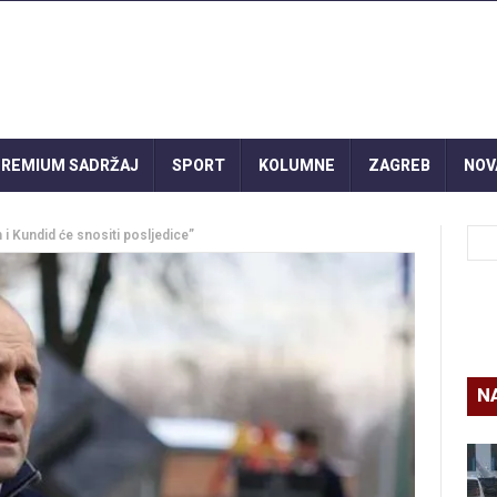
REMIUM SADRŽAJ
SPORT
KOLUMNE
ZAGREB
NOV
 i Kundid će snositi posljedice”
N