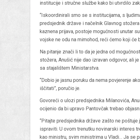
institucije i stručne službe kako bi utvrdilo z
“Iskoordinirali smo se s institucijama, s ljudim
predsjednik države i načelnik Glavnog stožera
kaznena prijava, postoje mogućnosti unutar s
vojske ne odu na mimohod, reći ćemo koji će bi
Na pitanje znači li to da je jedna od mogućno
stožera, Anušić nije dao izravan odgovor, ali 
sa stajalištem Ministarstva.
“Dobio je jasnu poruku da nema povjerenje ak
iščitati”, poručio je.
Govoreći o ulozi predsjednika Milanovića, Anuš
ocijenio da bi upravo Pantovčak trebao objasni
“Pitajte predsjednika države zašto ne poštuje j
ispraviti. U ovom trenutku novinarski interes t
kao ministru, svim ministrima u Vladi… Ja se pri