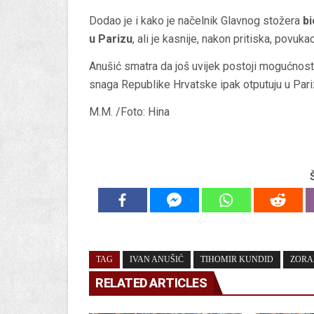
Dodao je i kako je načelnik Glavnog stožera
bi
u Parizu
, ali je kasnije, nakon pritiska, povuka
Anušić smatra da još uvijek postoji mogućnost
snaga Republike Hrvatske ipak otputuju u Pari
M.M. /Foto: Hina
TAG
IVAN ANUŠIĆ
TIHOMIR KUNDID
ZORA
RELATED ARTICLES