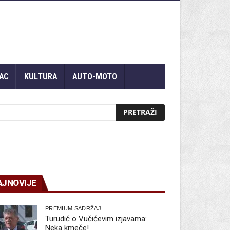
AC
KULTURA
AUTO-MOTO
AJNOVIJE
PREMIUM SADRŽAJ
Turudić o Vučićevim izjavama:
Neka kmeče!