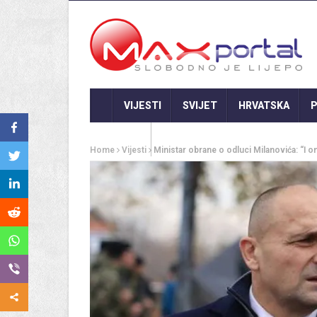
VIJESTI
SVIJET
HRVATSKA
P
GASTRO
Home
Vijesti
Ministar obrane o odluci Milanovića: “I on