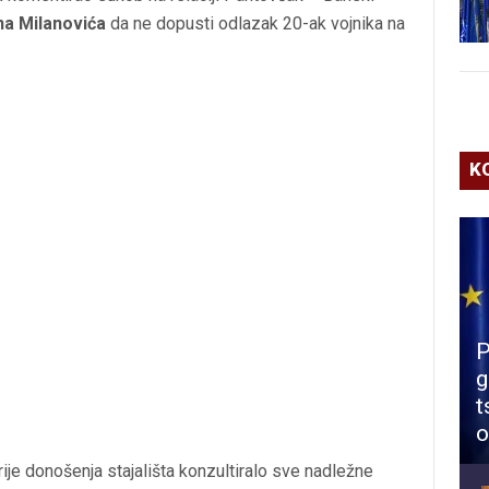
na Milanovića
da ne dopusti odlazak 20-ak vojnika na
K
P
g
t
o
rije donošenja stajališta konzultiralo sve nadležne