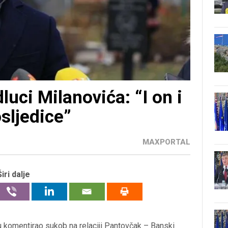
luci Milanovića: “I on i
sljedice”
MAXPORTAL
Širi dalje
 komentirao sukob na relaciji Pantovčak – Banski