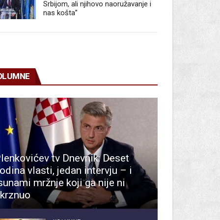
Srbijom, ali njihovo naoružavanje i
nas košta”
OLUMNE
lenkovićev tv Dnevnik: Deset
odina vlasti, jedan intervju – i
sunami mržnje koji ga nije ni
krznuo