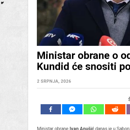
Ministar obrane o od
Kundid će snositi po
2 SRPNJA, 2026
Ministar obrane
Ivan Anušić
danas je u Saboru