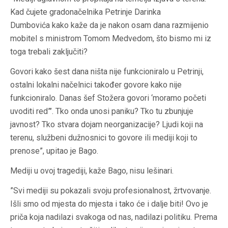
Kad čujete gradonačelnika Petrinje Darinka
Dumbovića kako kaže da je nakon osam dana razmijenio
mobitel s ministrom Tomom Medvedom, što bismo mi iz
toga trebali zaključiti?
Govori kako šest dana ništa nije funkcioniralo u Petrinji,
ostalni lokalni načelnici također govore kako nije
funkcioniralo. Danas šef Stožera govori ‘moramo početi
uvoditi red”’. Tko onda unosi paniku? Tko tu zbunjuje
javnost? Tko stvara dojam neorganizacije? Ljudi koji na
terenu, službeni dužnosnici to govore ili mediji koji to
prenose”, upitao je Bago.
Mediji u ovoj tragediji, kaže Bago, nisu lešinari.
”Svi mediji su pokazali svoju profesionalnost, žrtvovanje.
Išli smo od mjesta do mjesta i tako će i dalje biti! Ovo je
priča koja nadilazi svakoga od nas, nadilazi politiku. Prema