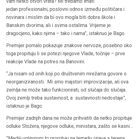
vam netko otvori vrata? Mi trebamo imati
jedan profesionalni, poslovni odnos između političara i
novinara i mislim da bi ovo mogla biti dobra škola i
Banskim dvorima, ali i svima ostalima. Vrijeme je
dragocjeno, kako njima – tako i nama”, istaknuo je Bago.
Premijer pomalo pokazuje znakove nervoze, posebno oko
toga propituju li se potezi njegove Vlade, točnije – prve
reakcije Vlade na potres na Banovini.
“Ja nisam od onih koji po društvenim mrežama govore o
neorganiziranosti. Mi smo majstori improvizacije, ali ova
zemlja ne može tako funkcionirati, od slučaja do slučaja.
Ovoj zemlji treba sustavnost, a sustavnosti nedostaje”,
istaknuo je Bago.
Premijer zadnjih dana ne može prihvatiti da netko propituje
odluke Stožera, njegove odluke, ministara, zašto se kasni…
”Mediji uglavnom to propituju na temelju izjava s terena.