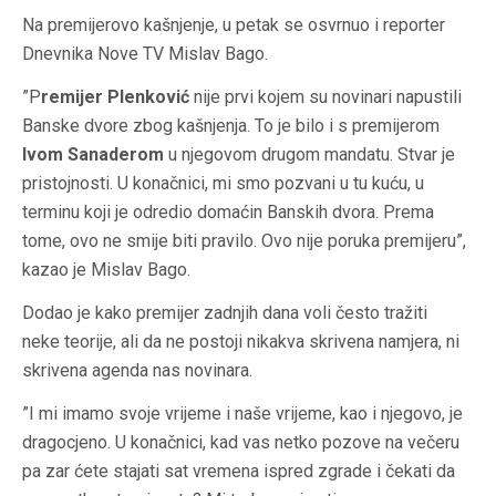
Na premijerovo kašnjenje, u petak se osvrnuo i reporter
Dnevnika Nove TV Mislav Bago.
”P
remijer Plenković
nije prvi kojem su novinari napustili
Banske dvore zbog kašnjenja. To je bilo i s premijerom
Ivom Sanaderom
u njegovom drugom mandatu. Stvar je
pristojnosti. U konačnici, mi smo pozvani u tu kuću, u
terminu koji je odredio domaćin Banskih dvora. Prema
tome, ovo ne smije biti pravilo. Ovo nije poruka premijeru”,
kazao je Mislav Bago.
Dodao je kako premijer zadnjih dana voli često tražiti
neke teorije, ali da ne postoji nikakva skrivena namjera, ni
skrivena agenda nas novinara.
”I mi imamo svoje vrijeme i naše vrijeme, kao i njegovo, je
dragocjeno. U konačnici, kad vas netko pozove na večeru
pa zar ćete stajati sat vremena ispred zgrade i čekati da