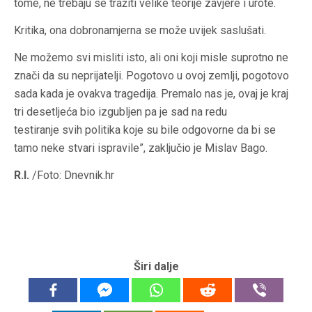
tome, ne trebaju se tražiti velike teorije zavjere i urote.
Kritika, ona dobronamjerna se može uvijek saslušati.
Ne možemo svi misliti isto, ali oni koji misle suprotno ne
znači da su neprijatelji. Pogotovo u ovoj zemlji, pogotovo
sada kada je ovakva tragedija. Premalo nas je, ovaj je kraj
tri desetljeća bio izgubljen pa je sad na redu
testiranje svih politika koje su bile odgovorne da bi se
tamo neke stvari ispravile”, zaključio je Mislav Bago.
R.I.
/Foto: Dnevnik.hr
Širi dalje