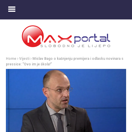
Home
Vijesti
Mislav Bago o kašnjenju premijera i odlasku novinara s
pressice: “Ovo im je škola!”