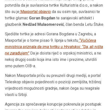
potvrdila da je suvlasnica tvrtke Kulturistria d.o.o., a nakon
što su je
Maxportal objavio
da su osim nje, suvlasnici te
tvrtke glumac
Goran Bogdan
te sarajevski arhitekt i
glazbenik
Nedžad Mulaomerović
, član benda Letu Štuke.
Sjedište tvrtke je adresi Gorana Bogdana u Zagrebu, a
Maxportal je o tome pisao 9. lipnja u tekstu
“Vučićeva
ministrica priznala da ima tvrtku u Hrvatskoj: “Da, ali ništa
ne zarađujem”
Da je doista riječ o srpskoj ministrici, a ne
nekoj drugoj osobi koja ima isto ime i prezime, utvrdili
smo putem OIB-a.
Nakon Maxportala priču su preuzeli drugi mediji, a portal
Teleskop objavio pojedinosti o poziciji zemljišta, tržišnoj
vrijednosti mogućnosti gradnje, nakon čega su reagirale
vlasti u Srbiji.
Agencija za sprečavanje korupcije pokrenula je postupak