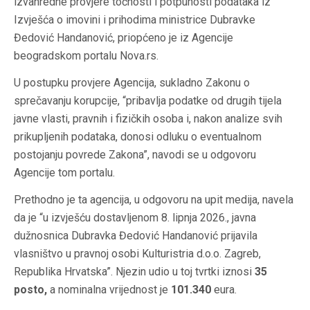
izvanredne provjere točnosti i potpunosti podataka iz
Izvješća o imovini i prihodima ministrice Dubravke
Đedović Handanović, priopćeno je iz Agencije
beogradskom portalu Nova.rs.
U postupku provjere Agencija, sukladno Zakonu o
sprečavanju korupcije, “pribavlja podatke od drugih tijela
javne vlasti, pravnih i fizičkih osoba i, nakon analize svih
prikupljenih podataka, donosi odluku o eventualnom
postojanju povrede Zakona”, navodi se u odgovoru
Agencije tom portalu.
Prethodno je ta agencija, u odgovoru na upit medija, navela
da je “u izvješću dostavljenom 8. lipnja 2026., javna
dužnosnica Dubravka Đedović Handanović prijavila
vlasništvo u pravnoj osobi Kulturistria d.o.o. Zagreb,
Republika Hrvatska”. Njezin udio u toj tvrtki iznosi
35
posto,
a nominalna vrijednost je
101.340
eura.