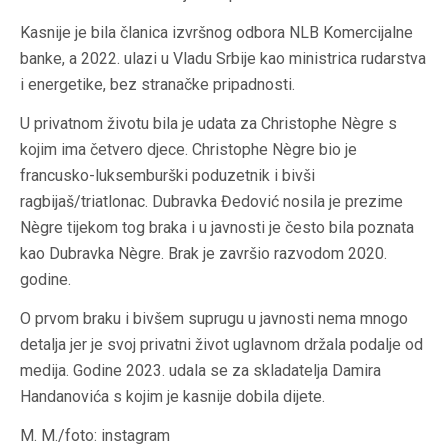
Kasnije je bila članica izvršnog odbora NLB Komercijalne
banke, a 2022. ulazi u Vladu Srbije kao ministrica rudarstva
i energetike, bez stranačke pripadnosti.
U privatnom životu bila je udata za Christophe Nègre s
kojim ima četvero djece. Christophe Nègre bio je
francusko-luksemburški poduzetnik i bivši
ragbijaš/triatlonac. Dubravka Đedović nosila je prezime
Nègre tijekom tog braka i u javnosti je često bila poznata
kao Dubravka Nègre. Brak je završio razvodom 2020.
godine.
O prvom braku i bivšem suprugu u javnosti nema mnogo
detalja jer je svoj privatni život uglavnom držala podalje od
medija. Godine 2023. udala se za skladatelja Damira
Handanovića s kojim je kasnije dobila dijete.
M. M./foto: instagram