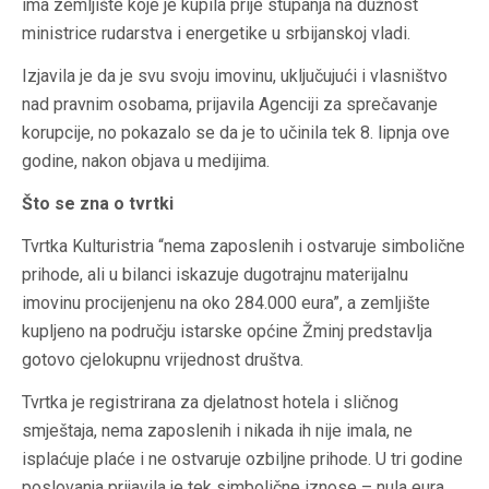
ima zemljište koje je kupila prije stupanja na dužnost
ministrice rudarstva i energetike u srbijanskoj vladi.
Izjavila je da je svu svoju imovinu, uključujući i vlasništvo
nad pravnim osobama, prijavila Agenciji za sprečavanje
korupcije, no pokazalo se da je to učinila tek 8. lipnja ove
godine, nakon objava u medijima.
Što se zna o tvrtki
Tvrtka Kulturistria “nema zaposlenih i ostvaruje simbolične
prihode, ali u bilanci iskazuje dugotrajnu materijalnu
imovinu procijenjenu na oko 284.000 eura”, a zemljište
kupljeno na području istarske općine Žminj predstavlja
gotovo cjelokupnu vrijednost društva.
Tvrtka je registrirana za djelatnost hotela i sličnog
smještaja, nema zaposlenih i nikada ih nije imala, ne
isplaćuje plaće i ne ostvaruje ozbiljne prihode. U tri godine
poslovanja prijavila je tek simbolične iznose – nula eura