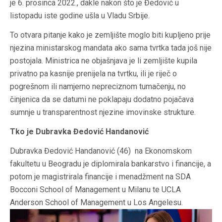
je 6. prosinca 2022., dakle nakon što je Đedović u
listopadu iste godine ušla u Vladu Srbije.
To otvara pitanje kako je zemljište moglo biti kupljeno prije
njezina ministarskog mandata ako sama tvrtka tada još nije
postojala. Ministrica ne objašnjava je li zemljište kupila
privatno pa kasnije prenijela na tvrtku, ili je riječ o
pogrešnom ili namjerno nepreciznom tumačenju, no
činjenica da se datumi ne poklapaju dodatno pojačava
sumnje u transparentnost njezine imovinske strukture.
Tko je Dubravka Đedović Handanović
Dubravka Đedović Handanović (46) na Ekonomskom
fakultetu u Beogradu je diplomirala bankarstvo i financije, a
potom je magistrirala financije i menadžment na SDA
Bocconi School of Management u Milanu te UCLA
Anderson School of Management u Los Angelesu.