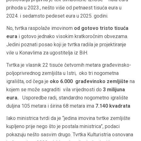
prihoda u 2023., nešto više od petnaest tisuća eura u
2024. i sedamsto pedeset eura u 2025. godini.
No, tvrtka raspolaže imovinom
od gotovo tristo tisuća
eura
i gotovo jednako visokim kratkoročnim obvezama.
Jedini poznati posao koji je tvrtka radila je projektiranje
vile u Konavlima za ugostitelja iz BiH.
Tvrtka je vlasnik 22 tisuće četvornih metara građevinsko-
poljoprivrednog zemljišta u Istri, oko tri nogometna
igrališta, od čega je
oko 6.000 građevinsko zemljište
na
kojem se može sagraditi vila vrijednosti do
3 milijuna
eura.
Usporedbe radi, standardno nogometno igralište
duljina 105 metara i širina 68 metara ima
7.140 kvadrata
Iako ministrica tvrdi da je “jedina imovina tvrtke zemljište
kupljeno prije nego što je postala ministrica”, podaci
pokazuju nešto sasvim drugo. Tvrtka Kulturistria osnovana