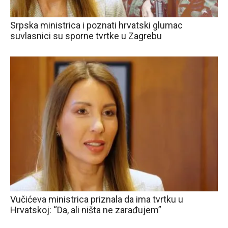
Srpska ministrica i poznati hrvatski glumac
suvlasnici su sporne tvrtke u Zagrebu
Vučićeva ministrica priznala da ima tvrtku u
Hrvatskoj: “Da, ali ništa ne zarađujem”