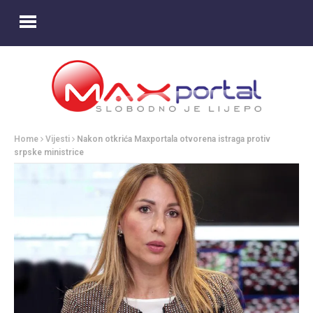
Home
Vijesti
Nakon otkrića Maxportala otvorena istraga protiv
srpske ministrice