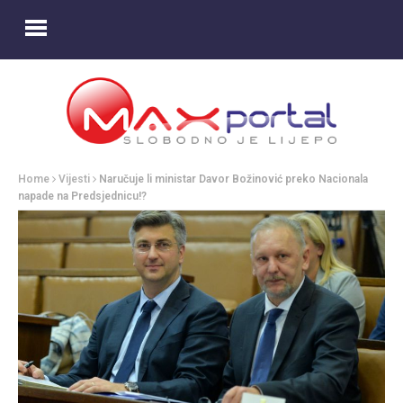
Home
Vijesti
Naručuje li ministar Davor Božinović preko Nacionala
napade na Predsjednicu!?