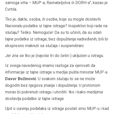
samoga vrha – MUP-a, Ravnateljstva ili DORH-a”, kazao je
Cvrtila.
Tko je, dakle, osoba, ili osobe, koje su mogle dostaviti
Nacionalu podatke iz tajne istrage? Inspektori koji rade na
slučaju? Teško. Nemoguće! Da su to učinili, da su odali
tajne podatke iz istrage, bez dopuštenja nadređenih, bili bi
ekspresno maknuti sa slučaja i suspendirani.
Jer zna se tko je (najviše tri do četiri ) uključen u istragu.
Iz svega navedenog imamo razloga za vjerovati da
informacije iz tajne istrage u medije pušta ministar MUP-a
Davor Božinović
. U svakom slučaju to se ne može
dogoditi bez njegova znanja i dopuštenja. U protivnom
morao bi pokrenuti istragu i utvrditi tko i kako medijima
dostavlja podatke iz tajne istrage.
Upit o curenju podataka iz istrage poslali smo MUP-u i kad