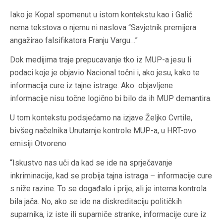
Iako je Kopal spomenut u istom kontekstu kao i Galić
nema tekstova o njemu ni naslova “Savjetnik premijera
angažirao falsifikatora Franju Vargu…”
Dok medijima traje prepucavanje tko iz MUP-a jesu li
podaci koje je objavio Nacional točni i, ako jesu, kako te
informacija cure iz tajne istrage. Ako objavljene
informacije nisu točne logično bi bilo da ih MUP demantira.
U tom kontekstu podsjećamo na izjave Željko Cvrtile,
bivšeg načelnika Unutarnje kontrole MUP-a, u HRT-ovo
emisiji Otvoreno
“Iskustvo nas uči da kad se ide na sprječavanje
inkriminacije, kad se probija tajna istraga – informacije cure
s niže razine. To se događalo i prije, ali je interna kontrola
bila jača. No, ako se ide na diskreditaciju političkih
suparnika, iz iste ili suparniče stranke, informacije cure iz