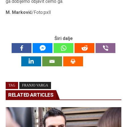
ga dobijemo objavit ćemo ga.
M. Marković
/Foto:pxll
Širi dalje
TAG
FRANJO VARGA
RELATED ARTICLES