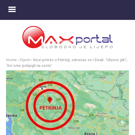
Home
Vijesti
Novi potres u Petrinji, zatresao se i Sisak: ‘Užasno jak!’,
‘Svi smo pobjegli na cestu’