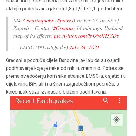
Nakon tog potresa uređaji su zabilježili još još nekoliko
slabijih podrhtavanja jakosti 1,8 i 1,9, te 2,1 po Richteru.
M4.3
#earthquake
(
#potres
) strikes 53 km SE of
Zagreb – Centar (
#Croatia
) 14 min ago. Updated
map of its effects:
pic.twitter.com/lbON9H5YDz
— EMSC (@LastQuake)
July 24, 2021
Građani s područja cijele Banovine javljaju da su osjetili
podrhtavanje koje je neke od njih i uznemirilo. Potres se,
prema svjedočenju korisnika stranice EMSC-a, osjetio i u
dijelovima BiH, ali i na širem zagrebačkom području, s
kojeg ipak stižu izvješća o blažem podrhtavanju.