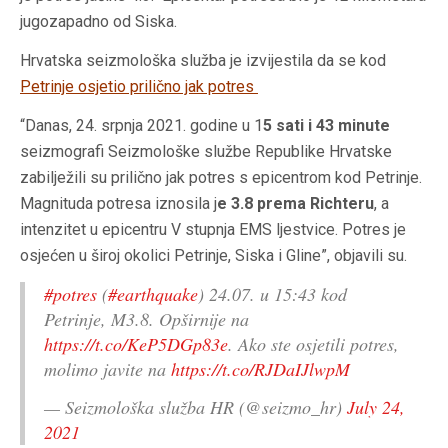
jugozapadno od Siska.
Hrvatska seizmološka služba je izvijestila da se kod
Petrinje osjetio prilično jak potres
“Danas, 24. srpnja 2021. godine u 1
5 sati i 43 minute
seizmografi Seizmološke službe Republike Hrvatske
zabilježili su prilično jak potres s epicentrom kod Petrinje.
Magnituda potresa iznosila j
e 3.8 prema Richteru
, a
intenzitet u epicentru V stupnja EMS ljestvice. Potres je
osjećen u široj okolici Petrinje, Siska i Gline”, objavili su.
#potres
(
#earthquake
) 24.07. u 15:43 kod
Petrinje, M3.8. Opširnije na
https://t.co/KeP5DGp83e
. Ako ste osjetili potres,
molimo javite na
https://t.co/RJDaIJlwpM
— Seizmološka služba HR (@seizmo_hr)
July 24,
2021