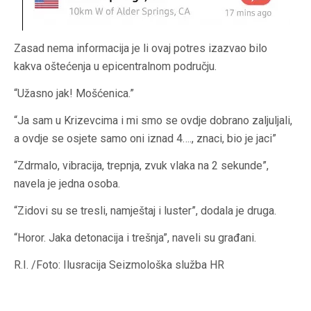
Zasad nema informacija je li ovaj potres izazvao bilo
kakva oštećenja u epicentralnom području.
“Užasno jak! Mošćenica.”
“Ja sam u Krizevcima i mi smo se ovdje dobrano zaljuljali,
a ovdje se osjete samo oni iznad 4…., znaci, bio je jaci”
“Zdrmalo, vibracija, trepnja, zvuk vlaka na 2 sekunde”,
navela je jedna osoba.
“Zidovi su se tresli, namještaj i luster”, dodala je druga.
“Horor. Jaka detonacija i trešnja”, naveli su građani.
R.I. /Foto: Ilusracija Seizmološka služba HR