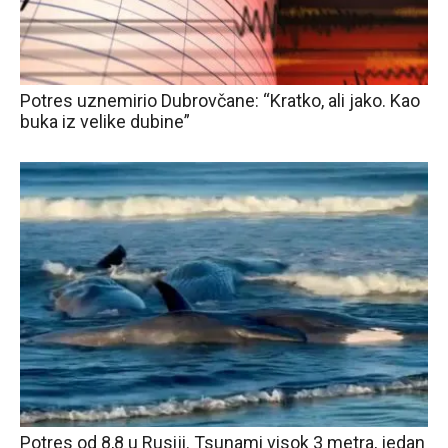
Potres uznemirio Dubrovčane: “Kratko, ali jako. Kao
buka iz velike dubine”
Potres od 8,8 u Rusiji. Tsunami visok 3 metra, jedan