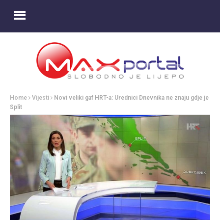
Home
Vijesti
Novi veliki gaf HRT-a: Urednici Dnevnika ne znaju gdje je
Split