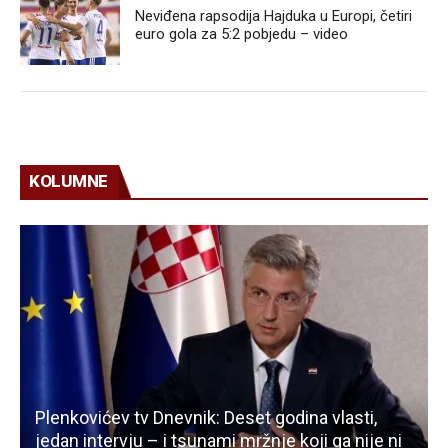
Neviđena rapsodija Hajduka u Europi, četiri
euro gola za 5:2 pobjedu – video
KOLUMNE
Plenkovićev tv Dnevnik: Deset godina vlasti,
jedan intervju – i tsunami mržnje koji ga nije ni