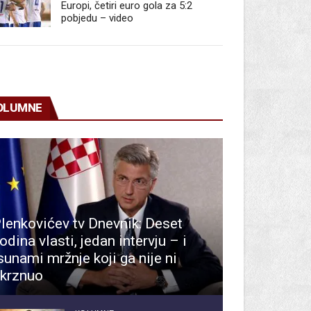
Europi, četiri euro gola za 5:2
pobjedu – video
OLUMNE
lenkovićev tv Dnevnik: Deset
odina vlasti, jedan intervju – i
sunami mržnje koji ga nije ni
krznuo