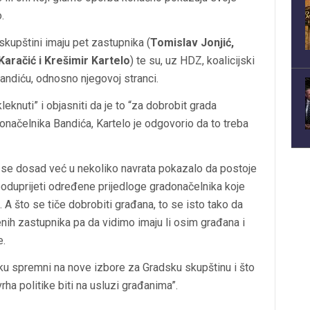
.
kupštini imaju pet zastupnika (
Tomislav Jonjić,
aračić i Krešimir Kartelo
) te su, uz HDZ, koalicijski
ndiću, odnosno njegovoj stranci.
kleknuti” i objasniti da je to “za dobrobit grada
donačelnika Bandića, Kartelo je odgovorio da to treba
 da se dosad već u nekoliko navrata pokazalo da postoje
poduprijeti određene prijedloge gradonačelnika koje
 A što se tiče dobrobiti građana, to se isto tako da
enih zastupnika pa da vidimo imaju li osim građana i
e.
tsku spremni na nove izbore za Gradsku skupštinu i što
rha politike biti na usluzi građanima”.