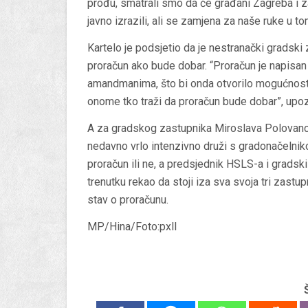
prođu, smatrali smo da će građani Zagreba i z
javno izrazili, ali se zamjena za naše ruke u to
Kartelo je podsjetio da je nestranački gradski
proračun ako bude dobar. “Proračun je napisan
amandmanima, što bi onda otvorilo mogućnost d
onome tko traži da proračun bude dobar”, upozo
A za gradskog zastupnika Miroslava Polovanca
nedavno vrlo intenzivno druži s gradonačelniko
proračun ili ne, a predsjednik HSLS-a i gradski
trenutku rekao da stoji iza sva svoja tri zastu
stav o proračunu.
MP/Hina/Foto:pxll