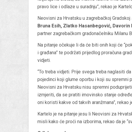
pravo lice i odlaze u suradnju”, rekao je Kartelo
Neovisni za Hrvatsku u zagrebačkoj Gradskoj s
Bruna Esih, Zlatko Hasanbegović, Davorin K
partner zagrebačkom gradonačelniku Milanu Ba
Na pitanje očekuje li da će biti onih koji će “po
i građana” te podržati prijedlog proračuna gra
vidjeti.
“To treba vidjeti. Prije svega treba naglasiti
pojedinci koji glume oporbu i koji su spremni 
Neovisni za Hrvatsku nisu spremni poduprijeti.
izmjeriti, da se pratiti imovinsko stanje određ
oni koristi kakve od takvih aranžmana”, rekao j
Kartelo je na pitanje jesu li Neovisni za Hrva
misli kako će proći na izborima, rekao da je “sv