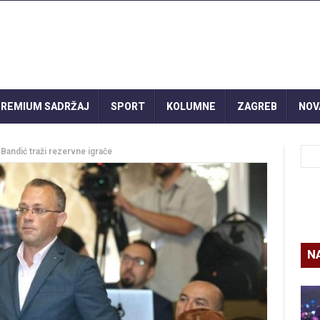
REMIUM SADRŽAJ
SPORT
KOLUMNE
ZAGREB
NOV
Bandić traži rezervne igrače
N