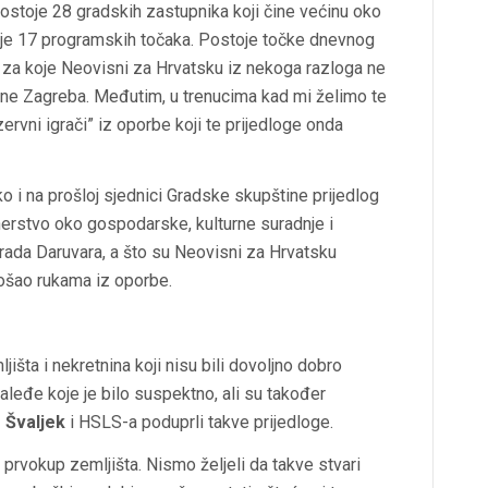
postoje 28 gradskih zastupnika koji čine većinu oko
to je 17 programskih točaka. Postoje točke dnevnog
 i za koje Neovisni za Hrvatsku iz nekoga razloga ne
đane Zagreba. Međutim, u trenucima kad mi želimo te
ervni igrači” iz oporbe koji te prijedloge onda
ako i na prošloj sjednici Gradske skupštine prijedlog
tnerstvo oko gospodarske, kulturne suradnje i
ada Daruvara, a što su Neovisni za Hrvatsku
prošao rukama iz oporbe.
išta i nekretnina koji nisu bili dovoljno dobro
 zaleđe koje je bilo suspektno, ali su također
 Švaljek
i HSLS-a poduprli takve prijedloge.
a prvokup zemljišta. Nismo željeli da takve stvari