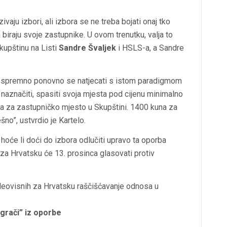
vaju izbori, ali izbora se ne treba bojati onaj tko
 biraju svoje zastupnike. U ovom trenutku, valja to
kupštinu na Listi
Sandre Švaljek
i HSLS-a, a Sandre
biti spremno ponovno se natjecati s istom paradigmom
u naznačiti, spasiti svoja mjesta pod cijenu minimalno
a za zastupničko mjesto u Skupštini. 1400 kuna za
šno”, ustvrdio je Kartelo.
 hoće li doći do izbora odlučiti upravo ta oporba
 za Hrvatsku će 13. prosinca glasovati protiv
 Neovisnih za Hrvatsku raščišćavanje odnosa u
igrači” iz oporbe