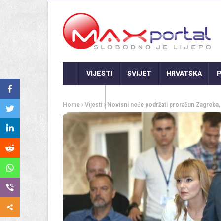
VIJESTI
SVIJET
HRVATSKA
P
GASTRO
Home
Vijesti
Novisni neće podržati proračun Zagreba, 