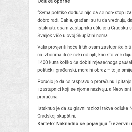
Odluka oporbe
“Svrha politike doduše nije da se non-stop izazi
dobro radi. Dakle, građani su tu da vrednuju, da
istaknuti, osam zastupnika ušlo je u Gradsku s
Švaljek više u ovoj Skupštini nema.
Valja provjeriti hoće li tih osam zastupnika 
na izborima ili će neki od njih, kao što već daj
1400 kuna koliko će dobiti mjesečnoga paušal
politički, građanski, moralni obraz – to je smije
Poručio je da će raspravu o proračunu i pitanje
i zastupnici koji se njome nazivaju, a Neovisni
proračuna.
Istaknuo je da su glavni razlozi takve odluke
Gradskoj skupštini.
Kartelo: Naknadno se pojavljuju “rezervni 