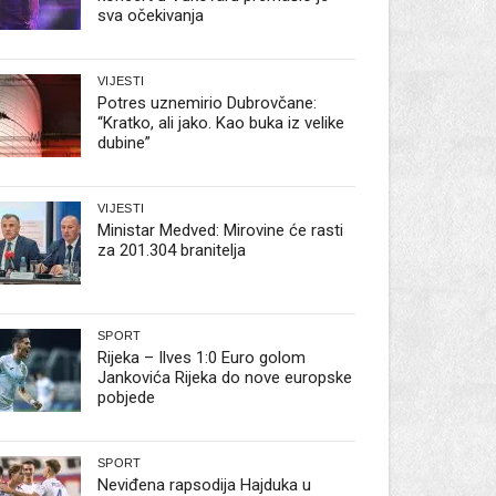
sva očekivanja
VIJESTI
Potres uznemirio Dubrovčane:
“Kratko, ali jako. Kao buka iz velike
dubine”
VIJESTI
Ministar Medved: Mirovine će rasti
za 201.304 branitelja
SPORT
Rijeka – Ilves 1:0 Euro golom
Jankovića Rijeka do nove europske
pobjede
SPORT
Neviđena rapsodija Hajduka u