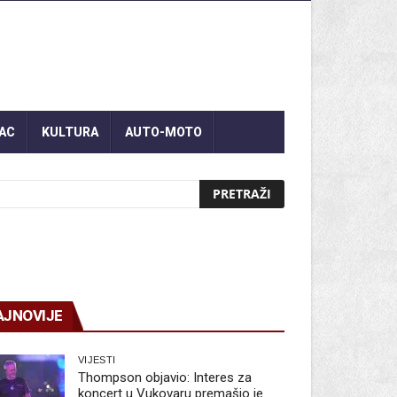
AC
KULTURA
AUTO-MOTO
AJNOVIJE
VIJESTI
Thompson objavio: Interes za
koncert u Vukovaru premašio je