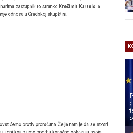
vinarima zastupnik te stranke
Krešimir Kartelo
, a
vanje odnosa u Gradskoj skupštini.
K
P
g
t
o
ovat ćemo protiv proračuna. Želja nam je da se stvari
re ili oni koji glume oporbu konačno pokazuju svoje