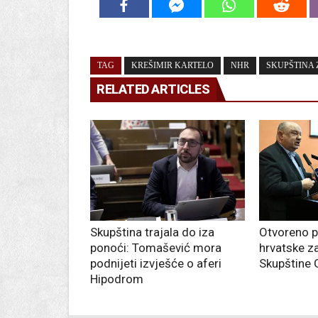
TAG
KREŠIMIR KARTELO
NHR
SKUPŠTINA
RELATED ARTICLES
Skupština trajala do iza
Otvoreno 
ponoći: Tomašević mora
hrvatske z
podnijeti izvješće o aferi
Skupštine 
Hipodrom