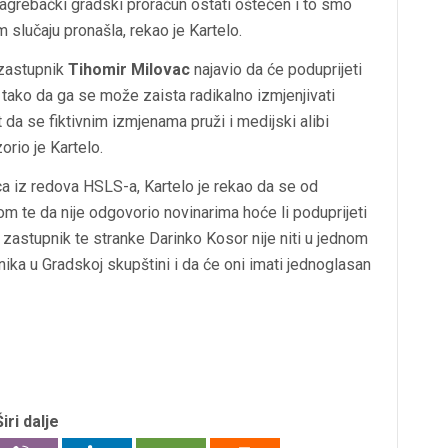
agrebački gradski proračun ostati oštećen i to smo
m slučaju pronašla, rekao je Kartelo.
 zastupnik
Tihomir Milovac
najavio da će poduprijeti
 tako da ga se može zaista radikalno izmjenjivati
a se fiktivnim izmjenama pruži i medijski alibi
rio je Kartelo.
 iz redova HSLS-a, Kartelo je rekao da se od
m te da nije odgovorio novinarima hoće li poduprijeti
 zastupnik te stranke Darinko Kosor nije niti u jednom
pnika u Gradskoj skupštini i da će oni imati jednoglasan
Širi dalje