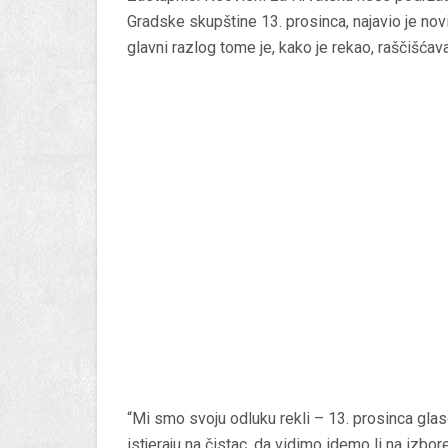
Gradske skupštine 13. prosinca, najavio je no
glavni razlog tome je, kako je rekao, raščišća
“Mi smo svoju odluku rekli – 13. prosinca glas
istjeraju na čistac, da vidimo idemo li na izbo