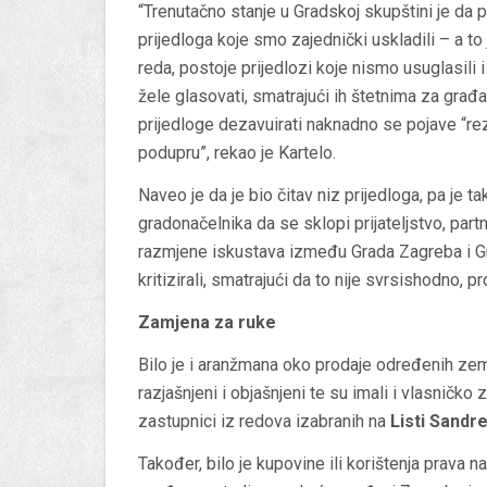
“Trenutačno stanje u Gradskoj skupštini je da 
prijedloga koje smo zajednički uskladili – a 
reda, postoje prijedlozi koje nismo usuglasili
žele glasovati, smatrajući ih štetnima za gra
prijedloge dezavuirati naknadno se pojave “rez
podupru”, rekao je Kartelo.
Naveo je da je bio čitav niz prijedloga, pa je t
gradonačelnika da se sklopi prijateljstvo, par
razmjene iskustava između Grada Zagreba i Gr
kritizirali, smatrajući da to nije svrsishodno, 
Zamjena za ruke
Bilo je i aranžmana oko prodaje određenih zemlj
razjašnjeni i objašnjeni te su imali i vlasničko
zastupnici iz redova izabranih na
Listi Sandre
Također, bilo je kupovine ili korištenja prava n