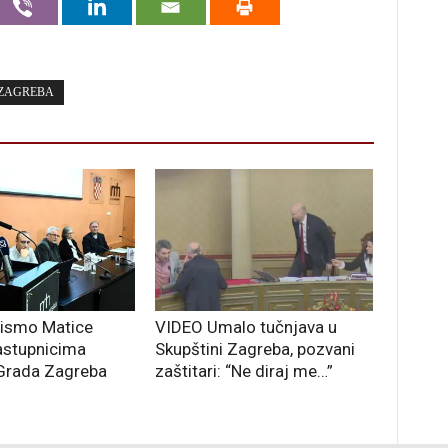
 ZAGREBA
pismo Matice
VIDEO Umalo tučnjava u
astupnicima
Skupštini Zagreba, pozvani
Grada Zagreba
zaštitari: “Ne diraj me…”