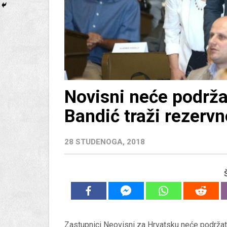
Novisni neće podrža
Bandić traži rezervn
28 STUDENOGA, 2018
Zastupnici Neovisni za Hrvatsku neće podržat