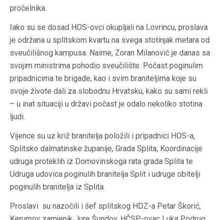
pročelnika.
Iako su se dosad HOS-ovci okupljali na Lovrincu, proslava
je održana u splitskom kvartu na svega stotinjak metara od
sveučilišnog kampusa. Naime, Zoran Milanović je danas sa
svojim ministrima pohodio sveučilište. Počast poginulim
pripadnicima te brigade, kao i svim braniteljima koje su
svoje živote dali za slobodnu Hrvatsku, kako su sami rekli
– u inat situaciji u državi počast je odalo nekoliko stotina
ljudi.
Vijence su uz križ branitelja položili i pripadnici HOS-a,
Splitsko dalmatinske županije, Grada Splita, Koordinacije
udruga proteklih iz Domovinskoga rata grada Splita te
Udruga udovica poginulih branitelja Split i udruge obitelji
poginulih branitelja iz Splita.
Proslavi su nazočili i šef splitskog HDZ-a Petar Škorić,
Kerumov zamjenik Jure Šundov, HČSP-ovac Luka Podrug