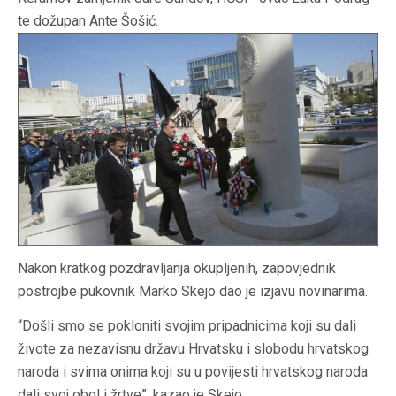
te dožupan Ante Šošić.
Nakon kratkog pozdravljanja okupljenih, zapovjednik
postrojbe pukovnik Marko Skejo dao je izjavu novinarima.
“Došli smo se pokloniti svojim pripadnicima koji su dali
živote za nezavisnu državu Hrvatsku i slobodu hrvatskog
naroda i svima onima koji su u povijesti hrvatskog naroda
dali svoj obol i žrtve”, kazao je Skejo.