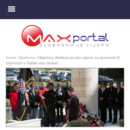
Home
Naslovna
Obljetnica: Baldasar poslao vijenac za spomenik IX.
bojni HOS-a ‘Rafael vitez Boban’