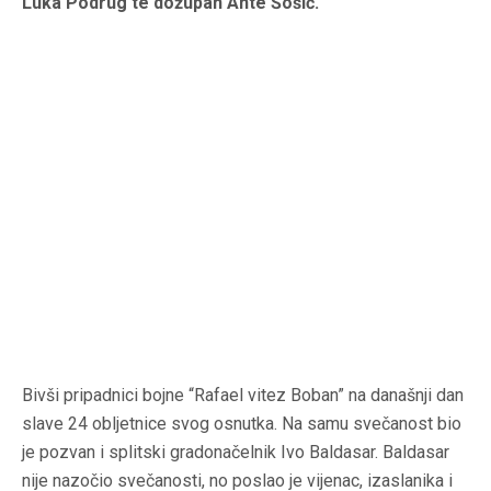
Luka Podrug te dožupan Ante Šošić.
Bivši pripadnici bojne “Rafael vitez Boban” na današnji dan
slave 24 obljetnice svog osnutka. Na samu svečanost bio
je pozvan i splitski gradonačelnik Ivo Baldasar. Baldasar
nije nazočio svečanosti, no poslao je vijenac, izaslanika i