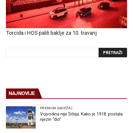
Torcida i HOS palili baklje za 10. travanj
NAJNOVIJE
PREMIUM SADRŽAJ
Vojvodina nije Srbija. Kako je 1918. postala
njezin “dio”