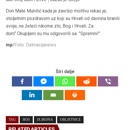
Don Mate Munitić kada je završio molitvu rekao je;
stoljetnim pozdravom uz koji su Hrvati od davnina branili
svoje, ne želeći nikome zlo; Bog i Hrvati. Za
dom”.Okupljeni su mu odgovorili sa: ”Spremni!”.
mp
/
Foto: Dalmacijanews
Širi dalje
TAG
HOS
IX.BOJNA
OBLJETNICE
RELATED ARTICLES