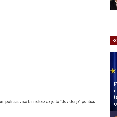
K
P
g
t
politici, više bih rekao da je to “doviđenja” politici,
o