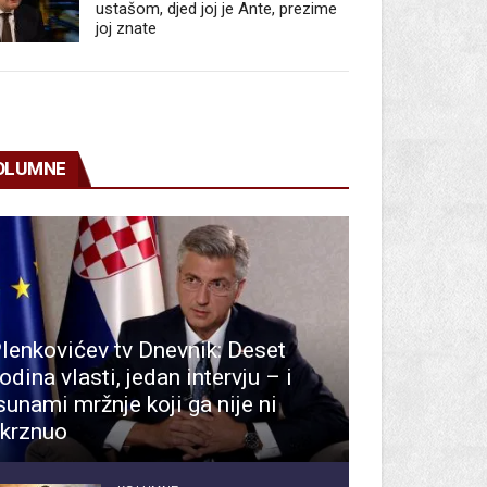
ustašom, djed joj je Ante, prezime
joj znate
OLUMNE
lenkovićev tv Dnevnik: Deset
odina vlasti, jedan intervju – i
sunami mržnje koji ga nije ni
krznuo