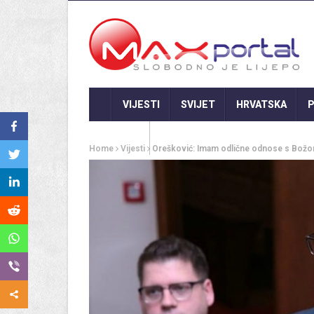
VIJESTI
SVIJET
HRVATSKA
P
GASTRO
Home
Vijesti
Orešković: Imam odlične odnose s Božom