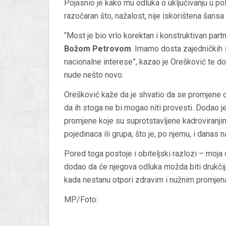
Pojasnio je kako mu odluka o uključivanju u poli
razočaran što, nažalost, nije iskorištena šans
“Most je bio vrlo korektan i konstruktivan par
Božom Petrovom
. Imamo dosta zajedničkih s
nacionalne interese”, kazao je Orešković te dod
nude nešto novo.
Orešković kaže da je shvatio da se promjene o
da ih stoga ne bi mogao niti provesti. Dodao j
promjene koje su suprotstavljene kadroviranjim
pojedinaca ili grupa, što je, po njemu, i danas 
Pored toga postoje i obiteljski razlozi – moja o
dodao da će njegova odluka možda biti drukčija 
kada nestanu otpori zdravim i nužnim promje
MP/Foto: