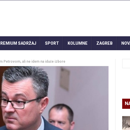
REMIUM SADRŽAJ
SPORT
KOLUMNE
ZAGREB
NOV
 Petrovom, ali ne idem na iduće izbore
N