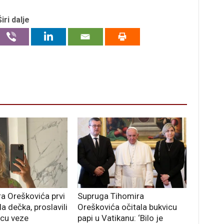
Širi dalje
ra Oreškovića prvi
Supruga Tihomira
a dečka, proslavili
Oreškovića očitala bukvicu
icu veze
papi u Vatikanu: ‘Bilo je