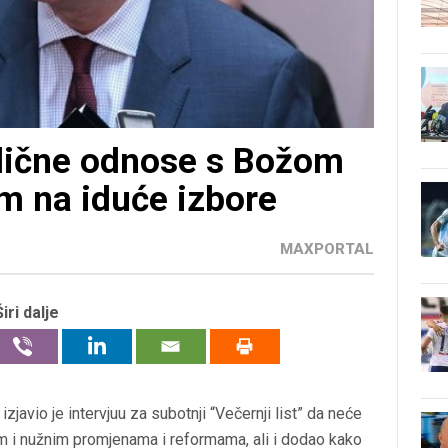
lične odnose s Božom
em na iduće izbore
MAXPORTAL
Širi dalje
ć
izjavio je intervjuu za subotnji “Večernji list” da neće
im i nužnim promjenama i reformama, ali i dodao kako