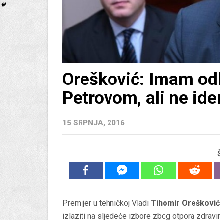
Orešković: Imam od
Petrovom, ali ne id
15 SRPNJA, 2016
Premijer u tehničkoj Vladi
Tihomir Oreškovi
izlaziti na sljedeće izbore zbog otpora zdrav