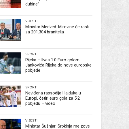
dubine”
VIJESTI
Ministar Medved: Mirovine će rasti
za 201.304 branitelja
SPORT
Rijeka – Ilves 1:0 Euro golom
Jankovića Rijeka do nove europske
pobjede
SPORT
Neviđena rapsodija Hajduka u
Europi, četiri euro gola za 5:2
pobjedu – video
VIJESTI
Ministar Šušnjar: Srpkinja me zove