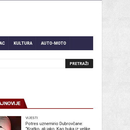
AC
KULTURA
AUTO-MOTO
AJNOVIJE
VIJESTI
Potres uznemirio Dubrovčane:
“Kratko, ali jako. Kao buka iz velike