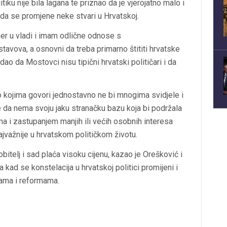
tiku nije bila lagana te priznao da je vjerojatno malo i
a da se promjene neke stvari u Hrvatskoj.
tner u vladi i imam odlične odnose s
tavova, a osnovni da treba primarno štititi hrvatske
ao da Mostovci nisu tipični hrvatski političari i da
 kojima govori jednostavno ne bi mnogima svidjele i
e da nema svoju jaku stranačku bazu koja bi podržala
a i zastupanjem manjih ili većih osobnih interesa
najvažnije u hrvatskom političkom životu.
bitelj i sad plaća visoku cijenu, kazao je Orešković i
kad se konstelacija u hrvatskoj politici promijeni i
nama i reformama.