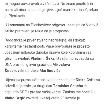
bi mogao povjerovati u vaše teze. Ne znam pišete li ih
sami, ali nisu nimalo dojmljive, a još manje korisne”, rekao
je Plenković.
U komentaru na Plenkovićev odgovor zastupnica Vidović
Krišto premijeru je rekla da je arogantan.
“Arogancija je prvenstveno nepristojna, ali i dokaz
karakterne nestabilnosti. Vaše pravosuđe je prožeto
utjecajem udbaške duboke države koje koordinira vaš
glavni savjetnik
Vladimir Šeks
. U vašem pravosuđu su
JNA pravnici glavni igrači, od
Miroslava
Šeparović
a do
Jure Martinovića.
Utjecaj na pravosuđe pokazali ste kada ste
Dinka Cvitana
priveli na presicu, a drugi dan
Tomislav Saucha
je
napustio SDP i prešao vašoj većini. Zanima me hoće li i
Vinko Grgić
završiti u vašoj većini?”, kazale je.