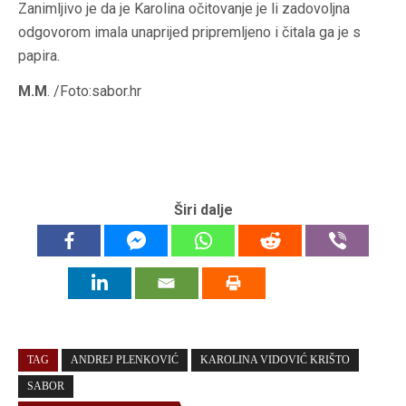
Zanimljivo je da je Karolina očitovanje je li zadovoljna
odgovorom imala unaprijed pripremljeno i čitala ga je s
papira.
M.M
. /Foto:sabor.hr
Širi dalje
TAG
ANDREJ PLENKOVIĆ
KAROLINA VIDOVIĆ KRIŠTO
SABOR