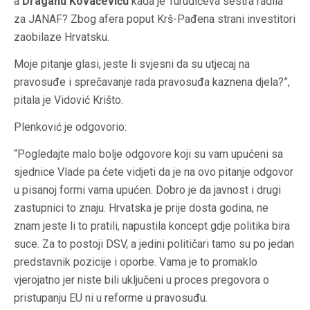
a
Draganu Kovačeviću
kada je Turudićeva sestra radila
za JANAF? Zbog afera poput Krš-Pađena strani investitori
zaobilaze Hrvatsku.
Moje pitanje glasi, jeste li svjesni da su utjecaj na
pravosuđe i sprečavanje rada pravosuđa kaznena djela?”,
pitala je Vidović Krišto.
Plenković je odgovorio:
“Pogledajte malo bolje odgovore koji su vam upućeni sa
sjednice Vlade pa ćete vidjeti da je na ovo pitanje odgovor
u pisanoj formi vama upućen. Dobro je da javnost i drugi
zastupnici to znaju. Hrvatska je prije dosta godina, ne
znam jeste li to pratili, napustila koncept gdje politika bira
suce. Za to postoji DSV, a jedini političari tamo su po jedan
predstavnik pozicije i oporbe. Vama je to promaklo
vjerojatno jer niste bili uključeni u proces pregovora o
pristupanju EU ni u reforme u pravosuđu.