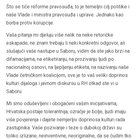
Što se tiče reforme pravosuđa, to je temeljni cilj politike i
naše Vlade i ministra pravosuđa i uprave. Jednako kao
borba protiv korupcije.
Vaša pitanja mi djeluju više nalik na neke retoričke
eskapade, ne znam trebaju li neki konkretni odgovor, ali
slušajući vaše nastupe u Saboru, vidim da ste jako brzi na
difamacijama, na etiketiranju, na prozivanju ljudi po
nacionalnoj osnovi, na ljepljenju etiketa, na nazivanju naše
Vlade četničkom koalicijom, sve je to vaš veliki doprinos
kulturi dijaloga i javnom diskursu u RH otkad ste vi u
Saboru.
Mi smo oduševljeni i obogaćeni vašim inicijativama,
Hrvatska postaje tolerantnija, ozračje je bolje, ljudi imaju
više povjerenja i dajete nemjerljiv doprinosa kulturi rada
zastupnika. Vaše pozivanje i teze o dubokoj državi su
toliko izlizane, neinventivne, neoriginalne, da se čudim tko