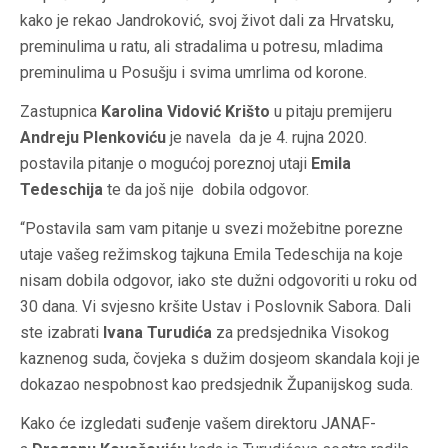
kako je rekao Jandroković, svoj život dali za Hrvatsku,
preminulima u ratu, ali stradalima u potresu, mladima
preminulima u Posušju i svima umrlima od korone.
Zastupnica
Karolina Vidović Krišto
u pitaju premijeru
Andreju Plenkoviću
je navela da je 4. rujna 2020.
postavila pitanje o mogućoj poreznoj utaji
Emila
Tedeschija
te da još nije dobila odgovor.
“Postavila sam vam pitanje u svezi možebitne porezne
utaje vašeg režimskog tajkuna Emila Tedeschija na koje
nisam dobila odgovor, iako ste dužni odgovoriti u roku od
30 dana. Vi svjesno kršite Ustav i Poslovnik Sabora. Dali
ste izabrati
Ivana Turudića
za predsjednika Visokog
kaznenog suda, čovjeka s dužim dosjeom skandala koji je
dokazao nespobnost kao predsjednik Županijskog suda.
Kako će izgledati suđenje vašem direktoru JANAF-