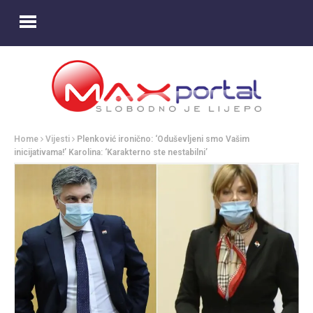
Home
Vijesti
Plenković ironično: ‘Oduševljeni smo Vašim
inicijativama!’ Karolina: ‘Karakterno ste nestabilni’