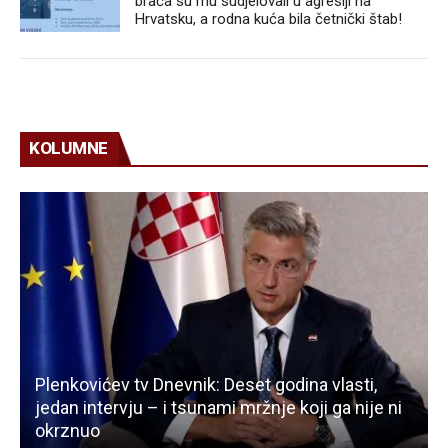
braća su mu sudjelovali u agresiji na
Hrvatsku, a rodna kuća bila četnički štab!
KOLUMNE
Plenkovićev tv Dnevnik: Deset godina vlasti,
jedan intervju – i tsunami mržnje koji ga nije ni
okrznuo