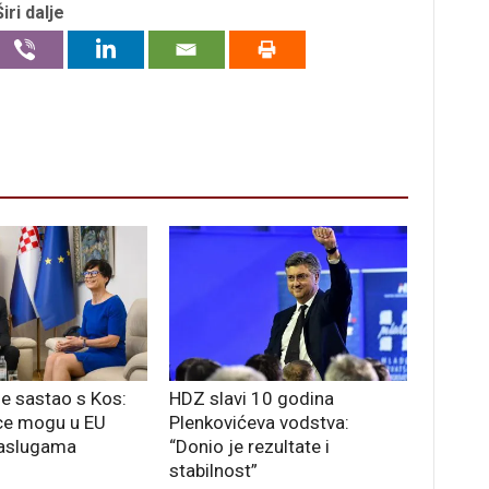
Širi dalje
se sastao s Kos:
HDZ slavi 10 godina
ce mogu u EU
Plenkovićeva vodstva:
aslugama
“Donio je rezultate i
stabilnost”