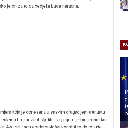
ako je on za to da nedjelja bude neradna.
K
P
g
t
 mjera koja je donesena u sasvim drugačijem trenutku
o
kasti broj novooboljelih. I cilj mjere je bio jedan dan
cije. Ako se sada epidemiološki konstatira da to više