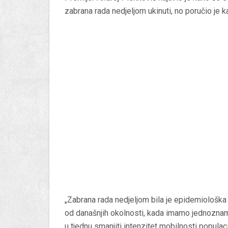
zabrana rada nedjeljom ukinuti, no poručio je k
„Zabrana rada nedjeljom bila je epidemiološka
od današnjih okolnosti, kada imamo jednoznamen
u tjednu smanjiti intenzitet mobilnosti popula