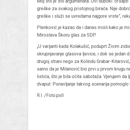
Moj stil je stil argumenata. Ovi duboki ‘ofsaj
greške za svakog pristojnog birača. Nije dobr
greške i služi se uvredama najgore vrste”, reka
Plenković je kazao da i danas misli kako je mi
Miroslava Škoru glas za SDP.
„U varijanti kada Kolakušić, poduprt Živim zid
okrupnjavanje glasova ljevice, i dok se jedan d
drugoj strani nego za Kolindu Grabar-Kitarović
samo da je Milanović bio prvi u prvom krugu 
listića, što je bila očita sabotaža. Vjerujem da 
dvaput. Ponavljanje takvog scenarija pomoglo b
R.I. /Foto:pxll