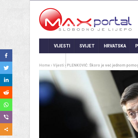
VIJESTI
SVIJET
HRVATSKA
P
GASTRO
Home
Vijesti
PLENKOVIĆ: Škoro je već jednom pomog