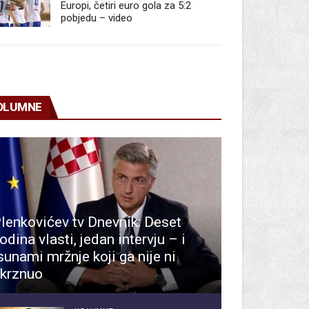
Europi, četiri euro gola za 5:2
pobjedu – video
OLUMNE
lenkovićev tv Dnevnik: Deset
odina vlasti, jedan intervju – i
sunami mržnje koji ga nije ni
krznuo