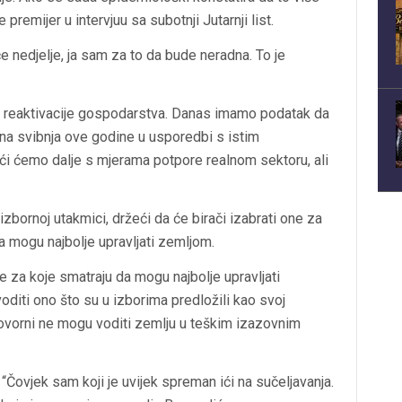
 premijer u intervjuu sa subotnji Jutarnji list.
e nedjelje, ja sam za to da bude neradna. To je
kti reaktivacije gospodarstva. Danas imamo podatak da
ana svibnja ove godine u usporedbi s istim
ći ćemo dalje s mjerama potpore realnom sektoru, ali
izbornoj utakmici, držeći da će birači izabrati one za
a mogu najbolje upravljati zemljom.
one za koje smatraju da mogu najbolje upravljati
oditi ono što su u izborima predložili kao svoj
dgovorni ne mogu voditi zemlju u teškim izazovnim
 “Čovjek sam koji je uvijek spreman ići na sučeljavanja.