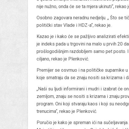
nije nužno, onda će se ta mjera ukinuti“, rekao je
Osobno zagovara neradnu nedjelju. „ Što se tič
politički stav Vlade i HDZ-a“, rekao je.
Kazao je i kako će se pažljivo analizirati efe
je indeks pada u trgovini na malo u prvih 20 d
prošlogodišnjim razdobljem samo pet posto. I
ciljano, rekao je Plenković.
Premijer se osvrnuo i na političke suparnike u 
koje smatraju da se znaju nositi sa krizama i d
„Naši su ljudi informirani i mudri i izabrat će 
zemljom, znaju se nositi s krizama i znaju prov
program. Oni koji stvaraju kaos i koji su neo
trenucima“, rekao je Plenković.
Poručio je kako je spreman ići na sučeljavanja.