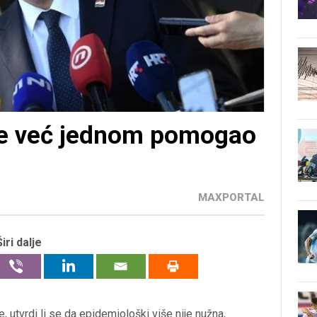
je već jednom pomogao
MAXPORTAL
Širi dalje
, utvrdi li se da epidemiološki više nije nužna,