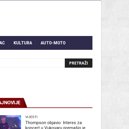
AC
KULTURA
AUTO-MOTO
AJNOVIJE
VIJESTI
Thompson objavio: Interes za
koncert u Vukovaru premašio je