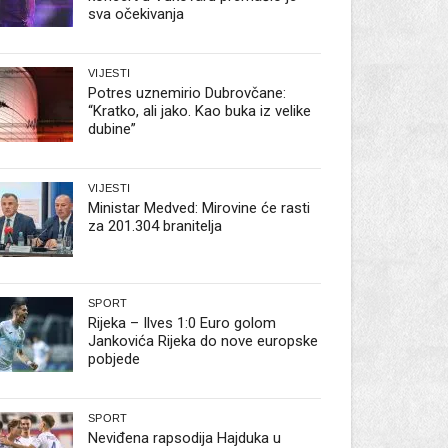
sva očekivanja
VIJESTI
Potres uznemirio Dubrovčane:
“Kratko, ali jako. Kao buka iz velike
dubine”
VIJESTI
Ministar Medved: Mirovine će rasti
za 201.304 branitelja
SPORT
Rijeka – Ilves 1:0 Euro golom
Jankovića Rijeka do nove europske
pobjede
SPORT
Neviđena rapsodija Hajduka u