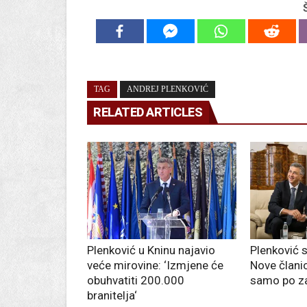
TAG
ANDREJ PLENKOVIĆ
RELATED ARTICLES
Plenković u Kninu najavio
Plenković 
veće mirovine: ‘Izmjene će
Nove člani
obuhvatiti 200.000
samo po z
branitelja‘