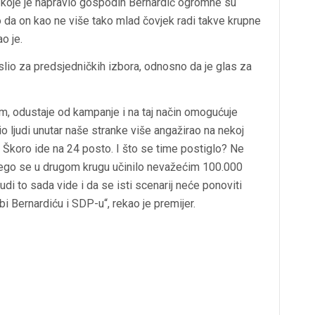
di’ koje je napravio gospodin Bernardić ogromne su
o da on kao ne više tako mlad čovjek radi takve krupne
o je.
slio za predsjedničkih izbora, odnosno da je glas za
om, odustaje od kampanje i na taj način omogućuje
io ljudi unutar naše stranke više angažirao na nekoj
, Škoro ide na 24 posto. I što se time postiglo? Ne
nego se u drugom krugu učinilo nevažećim 100.000
ljudi to sada vide i da se isti scenarij neće ponoviti
i Bernardiću i SDP-u“, rekao je premijer.