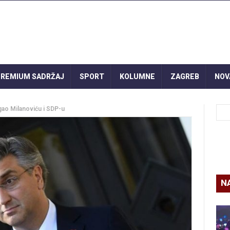
REMIUM SADRŽAJ
SPORT
KOLUMNE
ZAGREB
NOV
ao Milanoviću i SDP-u
N