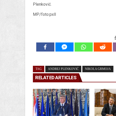
Plenković.
MP/foto:pxll
TAG
ANDREJ PLENKOVIĆ
NIKOLA GRMOJA
RELATED ARTICLES