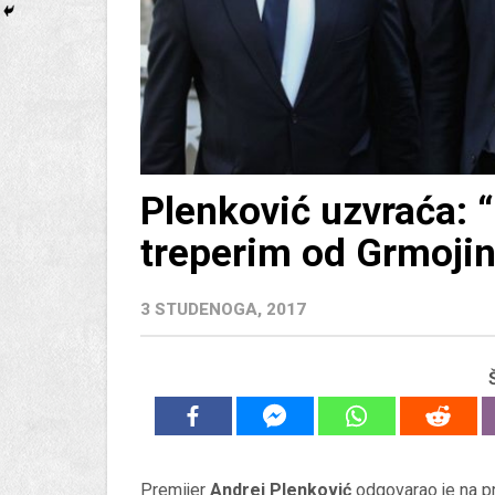
Plenković uzvraća: 
treperim od Grmojin
3 STUDENOGA, 2017
Premijer
Andrej Plenković
odgovarao je na 