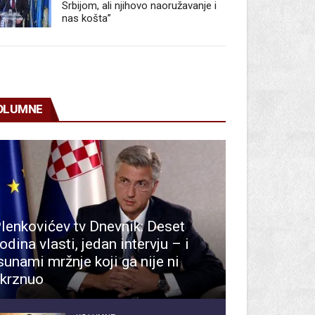
Srbijom, ali njihovo naoružavanje i
nas košta”
OLUMNE
lenkovićev tv Dnevnik: Deset
odina vlasti, jedan intervju – i
sunami mržnje koji ga nije ni
krznuo