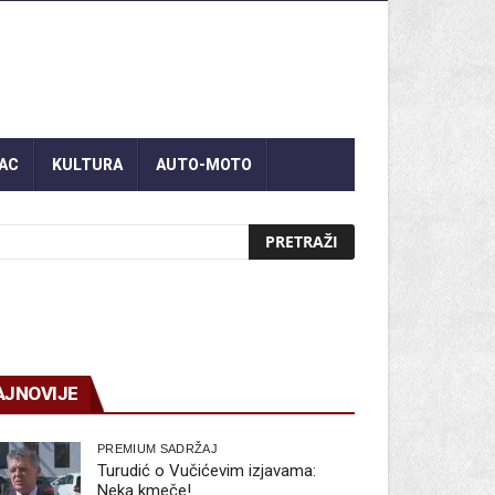
AC
KULTURA
AUTO-MOTO
AJNOVIJE
PREMIUM SADRŽAJ
Turudić o Vučićevim izjavama:
Neka kmeče!