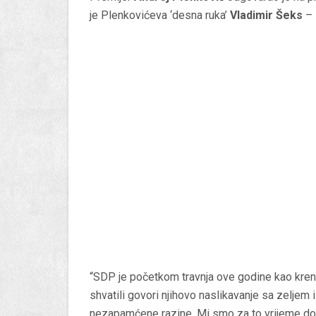
je Plenkovićeva ‘desna ruka’
Vladimir Šeks
– 
“SDP je početkom travnja ove godine kao krenu
shvatili govori njihovo naslikavanje sa zeljem
nezapamćene razine. Mi smo za to vrijeme dono