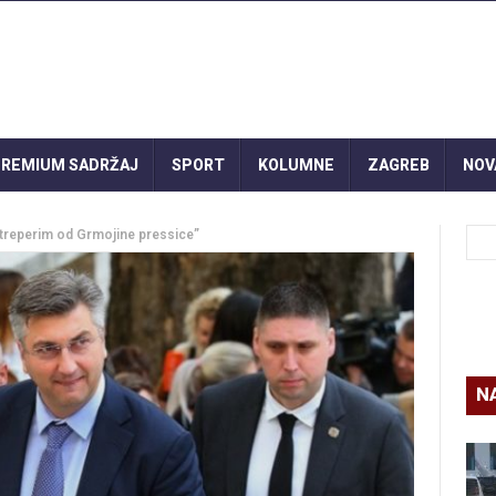
REMIUM SADRŽAJ
SPORT
KOLUMNE
ZAGREB
NOV
 treperim od Grmojine pressice”
N