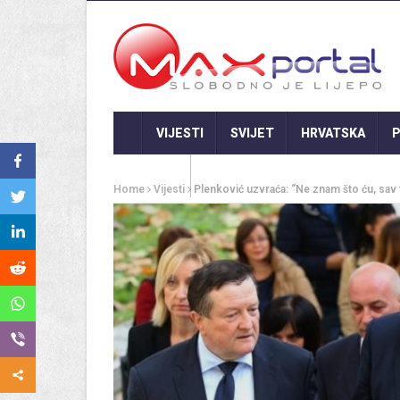
VIJESTI
SVIJET
HRVATSKA
P
GASTRO
Home
Vijesti
Plenković uzvraća: “Ne znam što ću, sav