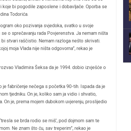
ari koje bi pogodile zaposlene i dobavljače. Oporba se
dina Todorića.
dogram oko pozivanja svjedoka, svatko u svoje
di se o sprečavanju rada Povjerenstva. Ja nemam ništa
 bi stvari raščistio. Nemam razloga nešto skrivati.
ojoj moja Vlada nije ništa odgovorna”, rekao je
prozvao Vladimira Šeksa da je 1994. dobio izvješće o
o je fabričenje nečega s početka 90-tih. Ispada da je
nom tjedniku. On je, koliko sam ja vidio i shvatio,
sa. On je, prema mojem dubokom uvjerenju, proslijedio
 ‘tresla se brda rodio se miš’, pod dojmom sam te
jmom. Ne znam što ću, sav treperim”, rekao je