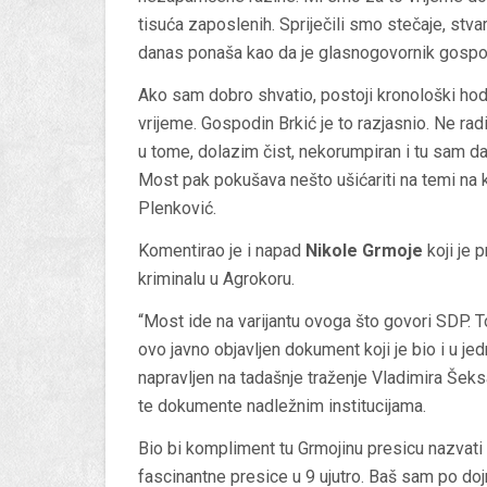
tisuća zaposlenih. Spriječili smo stečaje, stv
danas ponaša kao da je glasnogovornik gospo
Ako sam dobro shvatio, postoji kronološki ho
vrijeme. Gospodin Brkić je to razjasnio. Ne ra
u tome, dolazim čist, nekorumpiran i tu sam da
Most pak pokušava nešto ušićariti na temi na k
Plenković.
Komentirao je i napad
Nikole Grmoje
koji je 
kriminalu u Agrokoru.
“Most ide na varijantu ovoga što govori SDP. T
ovo javno objavljen dokument koji je bio i u jed
napravljen na tadašnje traženje Vladimira Šek
te dokumente nadležnim institucijama.
Bio bi kompliment tu Grmojinu presicu nazvati
fascinantne presice u 9 ujutro. Baš sam po do