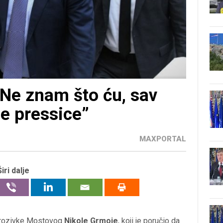
“Ne znam što ću, sav
e pressice”
MAXPORTAL
Širi dalje
prozivke Mostovog
Nikole Grmoje
, koji je poručio da