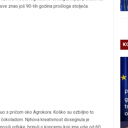
sve znao još 90-tih godina prošloga stoljeća.
K
P
g
t
o s pričom oko Agrokora. Koliko su ozbiljno to
o
 i čokoladom. Njihova kreativnost dosegnula je
sili odluke, brinuli o koncernu koji ima više od 60