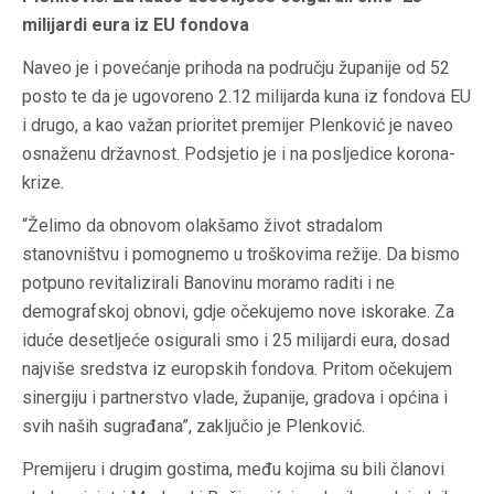
milijardi eura iz EU fondova
Naveo je i povećanje prihoda na području županije od 52
posto te da je ugovoreno 2.12 milijarda kuna iz fondova EU
i drugo, a kao važan prioritet premijer Plenković je naveo
osnaženu državnost. Podsjetio je i na posljedice korona-
krize.
“Želimo da obnovom olakšamo život stradalom
stanovništvu i pomognemo u troškovima režije. Da bismo
potpuno revitalizirali Banovinu moramo raditi i ne
demografskoj obnovi, gdje očekujemo nove iskorake. Za
iduće desetljeće osigurali smo i 25 milijardi eura, dosad
najviše sredstva iz europskih fondova. Pritom očekujem
sinergiju i partnerstvo vlade, županije, gradova i općina i
svih naših sugrađana”, zaključio je Plenković.
Premijeru i drugim gostima, među kojima su bili članovi