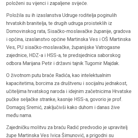
položeni su vijenci i zapaljene svijeće.
Položila su ih izaslanstva Udruge roditelja poginulih
hrvatskih branitelja, te drugih udruga proisteklih iz
Domovinskog rata, Sisačko-moslavačke županije, gradova
i općina, izaslanstvo općine Martinska Ves i OŠ Martinska
Ves, PU sisačko-moslavačke, županijske Vatrogasne
zajednice, HDZ-a i HSS-a, te predsjednica saborskog
odbora Marijana Petir i državni tajnik Tugomir Majdak.
O životnom putu braće Radića, kao intelektualnim
kapacitetima, borcima za društvenu i socijalnu jednakost,
učiteljima hrvatskog naroda i idejnim začetnicima Hrvatske
pučke seljačke stranke, kasnije HSS-a, govorio je prof.
Domagoj Sremić, zaključivši kako duhom i danas žive
među nama.
Zajedničku molitvu za braću Radić predvodio je upravitelj
župe Martinska Ves Ivica Šimunović, a prigodni su