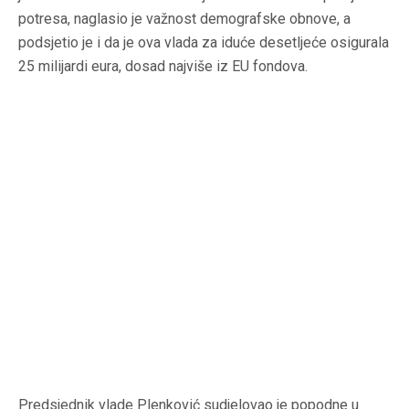
potresa, naglasio je važnost demografske obnove, a
podsjetio je i da je ova vlada za iduće desetljeće osigurala
25 milijardi eura, dosad najviše iz EU fondova.
Predsjednik vlade Plenković sudjelovao je popodne u