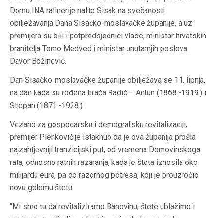
Domu INA rafinerije nafte Sisak na svečanosti
obilježavanja Dana Sisačko-moslavačke županije, a uz
premijera su bili i potpredsjednici vlade, ministar hrvatskih
branitelja Tomo Medved i ministar unutarnjih poslova
Davor Božinović.
Dan Sisačko-moslavačke županije obilježava se 11. lipnja,
na dan kada su rođena braća Radić – Antun (1868.-1919.) i
Stjepan (1871.-1928.) .
Vezano za gospodarsku i demografsku revitalizaciji,
premijer Plenković je istaknuo da je ova županija prošla
najzahtjevniji tranzicijski put, od vremena Domovinskoga
rata, odnosno ratnih razaranja, kada je šteta iznosila oko
milijardu eura, pa do razornog potresa, koji je prouzročio
novu golemu štetu.
“Mi smo tu da revitaliziramo Banovinu, štete ublažimo i