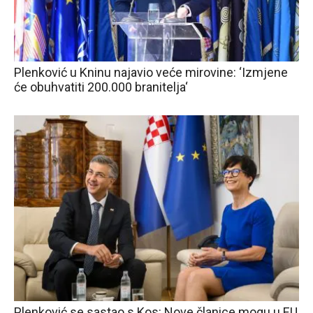
Plenković u Kninu najavio veće mirovine: ‘Izmjene
će obuhvatiti 200.000 branitelja‘
Plenković se sastao s Kos: Nove članice mogu u EU