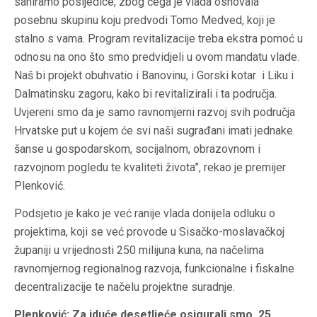
saniramo posljedice, zbog čega je vlada osnovala
posebnu skupinu koju predvodi Tomo Medved, koji je
stalno s vama. Program revitalizacije treba ekstra pomoć u
odnosu na ono što smo predvidjeli u ovom mandatu vlade.
Naš bi projekt obuhvatio i Banovinu, i Gorski kotar i Liku i
Dalmatinsku zagoru, kako bi revitalizirali i ta područja.
Uvjereni smo da je samo ravnomjerni razvoj svih područja
Hrvatske put u kojem će svi naši sugrađani imati jednake
šanse u gospodarskom, socijalnom, obrazovnom i
razvojnom pogledu te kvaliteti života”, rekao je premijer
Plenković.
Podsjetio je kako je već ranije vlada donijela odluku o
projektima, koji se već provode u Sisačko-moslavačkoj
županiji u vrijednosti 250 milijuna kuna, na načelima
ravnomjernog regionalnog razvoja, funkcionalne i fiskalne
decentralizacije te načelu projektne suradnje.
Plenković: Za iduće desetljeće osigurali smo 25