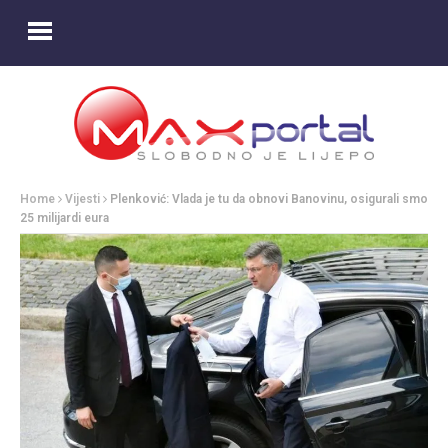
Home
Vijesti
Plenković: Vlada je tu da obnovi Banovinu, osigurali smo
25 milijardi eura