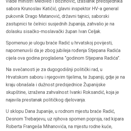
vlade ministri Medved i Božinović, izaslanik predsjednika
sabora Krunoslav Katičić, glavni inspektor HV-a general
pukovnik Drago Matanović, državni tajnici, saborski
zastupnici te čelnici susjednih županija, zahvalio je na
dolasku sisačko-moslavački župan Ivan Celjak.
Spomenuo je ulogu braće Radić u hrvatskoj povijesti,
napomenuvši da je zbog jubileja rođenja Stjepana Radića
cijela ova godina proglašena ”godinom Stjepana Radića”.
Na svečanosti je za dugogodišnji politički rad, u
Hrvatskom saboru i njegovim tijelima, te županiji, gdje je na
kraju obnašala i dužnost predsjednice Županijske
skupštine, izražena zahvalnost Ivanki Roksandić, koja je
najavila prestanak političkog djelovanja.
U sklopu Dana županije, u rodnom mjestu braće Radić,
Desnom Trebarjevu, uz njihova spomen poprsja, rad kipara
Roberta Frangeša Mihanovića, na mjestu rodne kuće,