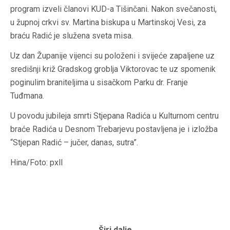
program izveli članovi KUD-a Tišinčani. Nakon svečanosti,
u župnoj crkvi sv. Martina biskupa u Martinskoj Vesi, za
braću Radić je služena sveta misa.
Uz dan Županije vijenci su položeni i svijeće zapaljene uz
središnji križ Gradskog groblja Viktorovac te uz spomenik
poginulim braniteljima u sisačkom Parku dr. Franje
Tuđmana.
U povodu jubileja smrti Stjepana Radića u Kulturnom centru
braće Radića u Desnom Trebarjevu postavljena je i izložba
“Stjepan Radić – jučer, danas, sutra”.
Hina/Foto: pxll
Širi dalje