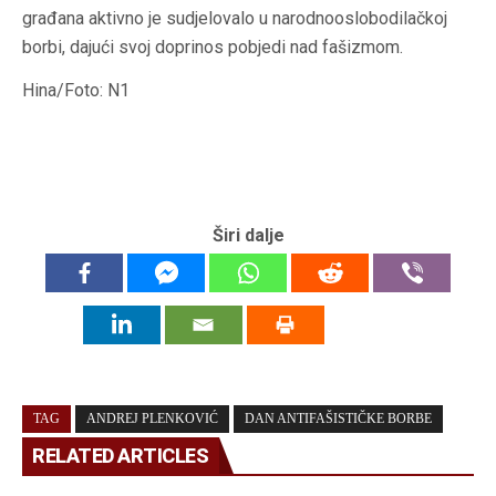
građana aktivno je sudjelovalo u narodnooslobodilačkoj
borbi, dajući svoj doprinos pobjedi nad fašizmom.
Hina/Foto: N1
Širi dalje
TAG
ANDREJ PLENKOVIĆ
DAN ANTIFAŠISTIČKE BORBE
RELATED ARTICLES