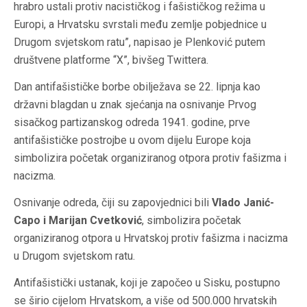
hrabro ustali protiv nacističkog i fašističkog režima u
Europi, a Hrvatsku svrstali među zemlje pobjednice u
Drugom svjetskom ratu”, napisao je Plenković putem
društvene platforme “X”, bivšeg Twittera.
Dan antifašističke borbe obilježava se 22. lipnja kao
državni blagdan u znak sjećanja na osnivanje Prvog
sisačkog partizanskog odreda 1941. godine, prve
antifašističke postrojbe u ovom dijelu Europe koja
simbolizira početak organiziranog otpora protiv fašizma i
nacizma.
Osnivanje odreda, čiji su zapovjednici bili
Vlado Janić-
Capo i Marijan Cvetković
, simbolizira početak
organiziranog otpora u Hrvatskoj protiv fašizma i nacizma
u Drugom svjetskom ratu.
Antifašistički ustanak, koji je započeo u Sisku, postupno
se širio cijelom Hrvatskom, a više od 500.000 hrvatskih