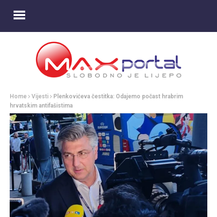
Home
Vijesti
Plenkovićeva čestitka: Odajemo počast hrabrim
hrvatskim antifašistima