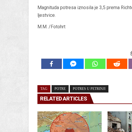
Magnituda potresa iznosila je 3,5 prema Richte
ljestvice.
M.M. /Fotohrt
TAG
POTRE
POTRES U PETRINJI
RELATED ARTICLES