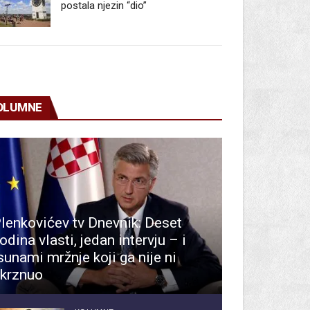
postala njezin “dio”
OLUMNE
lenkovićev tv Dnevnik: Deset
odina vlasti, jedan intervju – i
sunami mržnje koji ga nije ni
krznuo