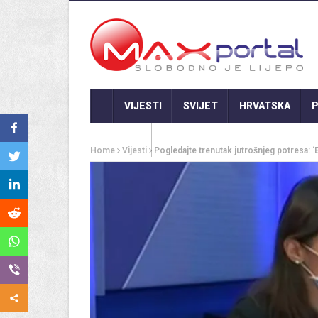
VIJESTI
SVIJET
HRVATSKA
P
GASTRO
Home
Vijesti
Pogledajte trenutak jutrošnjeg potresa: