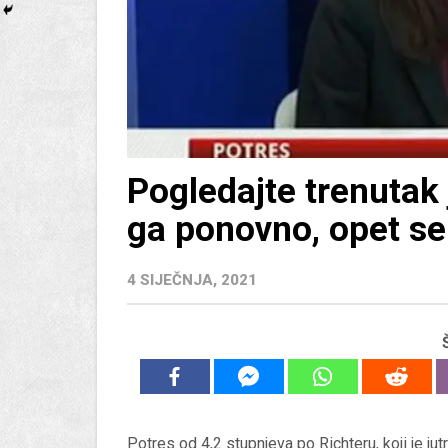
Pogledajte trenutak 
ga ponovno, opet se
4 SIJEČNJA, 2021
Potres od 4,2 stupnjeva po Richteru, koji je jut