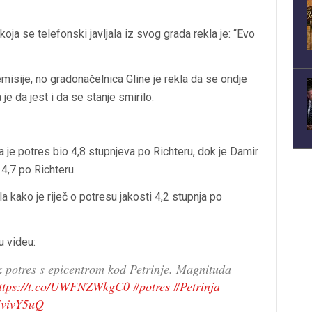
oja se telefonski javljala iz svog grada rekla je: “Evo
emisije, no gradonačelnica Gline je rekla da se ondje
 je da jest i da se stanje smirilo.
 je potres bio 4,8 stupnjeva po Richteru, dok je Damir
 4,7 po Richteru.
 kako je riječ o potresu jakosti 4,2 stupnja po
u videu:
ak potres s epicentrom kod Petrinje. Magnituda
ttps://t.co/UWFNZWkgC0
#potres
#Petrinja
UvivY5uQ