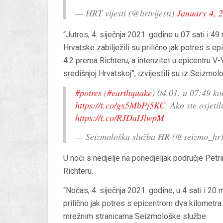
— HRT vijesti (@hrtvijesti)
January 4, 
“Jutros, 4. siječnja 2021. godine u 07 sati i
Hrvatske zabilježili su prilično jak potres s e
4.2 prema Richteru, a intenzitet u epicentru V-
središnjoj Hrvatskoj”, izvijestili su iz Seizmol
#potres
(
#earthquake
) 04.01. u 07:49 ko
https://t.co/gx5MbPj5KC
. Ako ste osjeti
https://t.co/RJDaIJlwpM
— Seizmološka služba HR (@seizmo_hr
U noći s nedjelje na ponedjeljak područje Petr
Richteru.
“Noćas, 4. siječnja 2021. godine, u 4 sati i 20
prilično jak potres s epicentrom dva kilometra 
mrežnim stranicama Seizmološke službe.