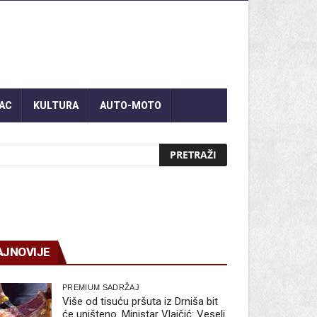
AC
KULTURA
AUTO-MOTO
AJNOVIJE
PREMIUM SADRŽAJ
Više od tisuću pršuta iz Drniša bit
će uništeno. Ministar Vlajčić: Veseli