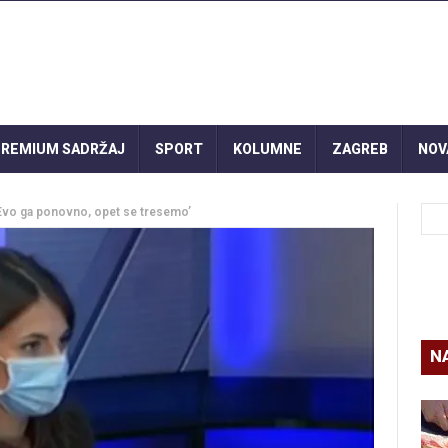
REMIUM SADRŽAJ
SPORT
KOLUMNE
ZAGREB
NOV
 ‘Evo ga ponovno, opet se tresemo’
N