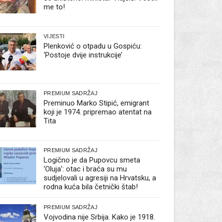
me to!
VIJESTI
Plenković o otpadu u Gospiću:
‘Postoje dvije instrukcije’
PREMIUM SADRŽAJ
Preminuo Marko Stipić, emigrant
koji je 1974. pripremao atentat na
Tita
PREMIUM SADRŽAJ
Logično je da Pupovcu smeta
‘Oluja’: otac i braća su mu
sudjelovali u agresiji na Hrvatsku, a
rodna kuća bila četnički štab!
PREMIUM SADRŽAJ
Vojvodina nije Srbija. Kako je 1918.