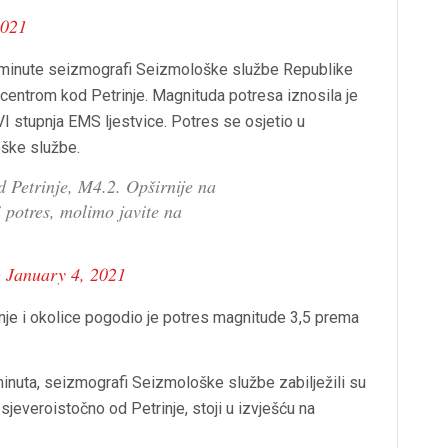
2021
 49 minute seizmografi Seizmološke službe Republike
picentrom kod Petrinje. Magnituda potresa iznosila je
VI stupnja EMS ljestvice. Potres se osjetio u
oške službe.
d Petrinje, M4.2. Opširnije na
li potres, molimo javite na
)
January 4, 2021
inje i okolice pogodio je potres magnitude 3,5 prema
 minuta, seizmografi Seizmološke službe zabilježili su
sjeveroistočno od Petrinje, stoji u izvješću na