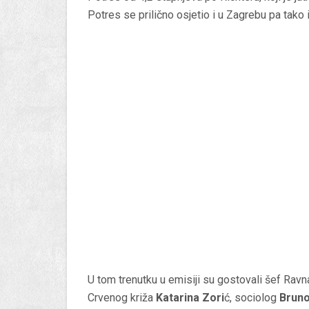
Potres se prilično osjetio i u Zagrebu pa tako 
U tom trenutku u emisiji su gostovali šef Ravna
Crvenog križa
Katarina Zori
ć, sociolog
Bruno