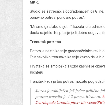
Mitić
.
Studio se zatresao, a dogradonačelnica Gline, k
ponovno potres, ponovno potres”.
“Mi smo ga slabo osjetili”, kazala je urednica 
dosta osjetilo. Na pitanje je li dobro odgovorila
Trenutak potresa
Potom je nešto kasnije gradonačelnica rekla da
Trut nekoliko trenutaka kasnije kazao da je bio
Hrvatska seizmološka služba kasnije je objavila
Richteru
Trenutak kada je bio potres možete pogledati 
Jutros je zabilježen još jedan prilično j
potresa iznosila je 4.2 prema Richteru.
h
#earthquakeCroatia
pic.twitter.com/PR