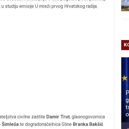
i u studiju emisije U mreži prvog Hrvatskog radija.
K
P
g
t
o
teljstva civilne zaštite
Damir Trut
, glasnogovornica
 Šimleša
te dogradonačelnica Gline
Branka Bakšić