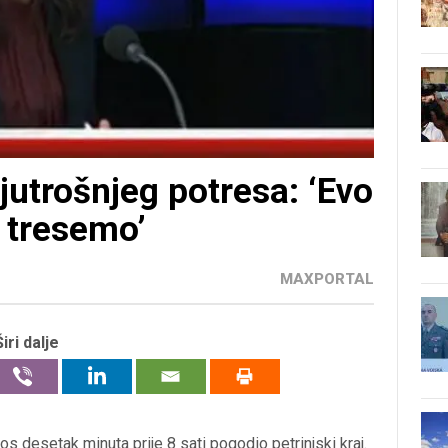
jutrošnjeg potresa: ‘Evo
 tresemo’
MAXPORTAL
Širi dalje
ros desetak minuta prije 8 sati pogodio petrinjski kraj.