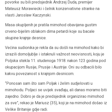
povorke su bili predsjednik Andrzej Duda, premijer
Mateusz Morawiecki i čelnik konzervativne stranke na
vlasti Jaroslaw Kaczynski.
Masa okupljenih je pratila mimohod obavijena gustim
crveno-bijelim oblakom dima petardi koje su bacale
skupine krajnje desnice.
Većina sudionika je rekla da su došli na mimohod kako bi
izrazili domoljublje i istaknuli važnost neovisnosti, koju je
Poljska stekla 11. studenoga 1918. nakon 123 godina pod
okupacijom Rusije, Prusije i Austrije. Oni su odbacili bilo
kakvu povezanost s krajnjom desnicom.
“Ponosan sam što sam Poljak i želim sudjelovati u
mimohodu. Poljaci se uvijek svađaju, ali danas moramo biti
zajedno. Dobro je da je predsjednik organizirao mimohod
za sve”, rekao je Mariusz (35), koji je na mimohod došao iz
Velike Britanije gdje radi.