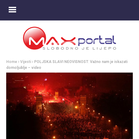
Home
Vijesti
POLJSKA SLAVI NEOVISNOST: Važno nam je iskazati
domoljublje – video