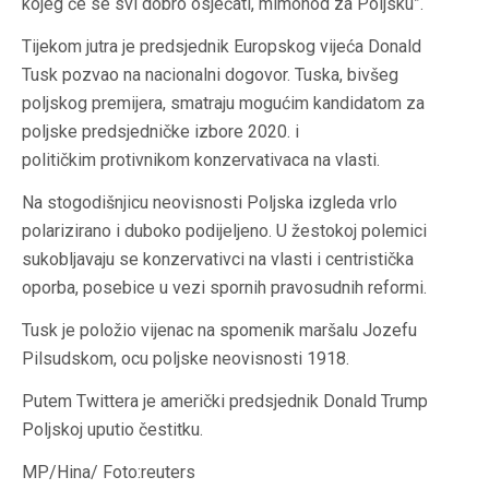
kojeg će se svi dobro osjećati, mimohod za Poljsku”.
Tijekom jutra je predsjednik Europskog vijeća Donald
Tusk pozvao na nacionalni dogovor. Tuska, bivšeg
poljskog premijera, smatraju mogućim kandidatom za
poljske predsjedničke izbore 2020. i
političkim protivnikom konzervativaca na vlasti.
Na stogodišnjicu neovisnosti Poljska izgleda vrlo
polarizirano i duboko podijeljeno. U žestokoj polemici
sukobljavaju se konzervativci na vlasti i centristička
oporba, posebice u vezi spornih pravosudnih reformi.
Tusk je položio vijenac na spomenik maršalu Jozefu
Pilsudskom, ocu poljske neovisnosti 1918.
Putem Twittera je američki predsjednik Donald Trump
Poljskoj uputio čestitku.
MP/Hina/ Foto:reuters