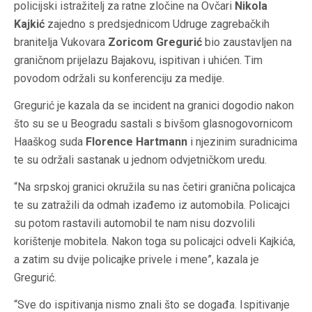
policijski istražitelj za ratne zločine na Ovčari
Nikola
Kajkić
zajedno s predsjednicom Udruge zagrebačkih
branitelja Vukovara
Zoricom Gregurić
bio zaustavljen na
graničnom prijelazu Bajakovu, ispitivan i uhićen. Tim
povodom održali su konferenciju za medije.
Gregurić je kazala da se incident na granici dogodio nakon
što su se u Beogradu sastali s bivšom glasnogovornicom
Haaškog suda
Florence Hartmann
i njezinim suradnicima
te su održali sastanak u jednom odvjetničkom uredu.
“Na srpskoj granici okružila su nas četiri granična policajca
te su zatražili da odmah izađemo iz automobila. Policajci
su potom rastavili automobil te nam nisu dozvolili
korištenje mobitela. Nakon toga su policajci odveli Kajkića,
a zatim su dvije policajke privele i mene”, kazala je
Gregurić.
“Sve do ispitivanja nismo znali što se događa. Ispitivanje