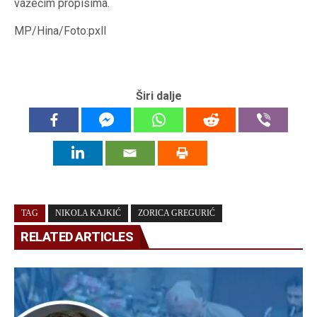
važećim propisima.
MP/Hina/Foto:pxll
Širi dalje
TAG
NIKOLA KAJKIĆ
ZORICA GREGURIĆ
RELATED ARTICLES