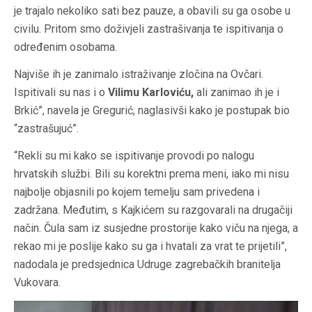
je trajalo nekoliko sati bez pauze, a obavili su ga osobe u
civilu. Pritom smo doživjeli zastrašivanja te ispitivanja o
određenim osobama.
Najviše ih je zanimalo istraživanje zločina na Ovčari.
Ispitivali su nas i o
Vilimu Karloviću,
ali zanimao ih je i
Brkić”, navela je Gregurić, naglasivši kako je postupak bio
“zastrašujuć”.
“Rekli su mi kako se ispitivanje provodi po nalogu
hrvatskih službi. Bili su korektni prema meni, iako mi nisu
najbolje objasnili po kojem temelju sam privedena i
zadržana. Međutim, s Kajkićem su razgovarali na drugačiji
način. Čula sam iz susjedne prostorije kako viču na njega, a
rekao mi je poslije kako su ga i hvatali za vrat te prijetili”,
nadodala je predsjednica Udruge zagrebačkih branitelja
Vukovara.