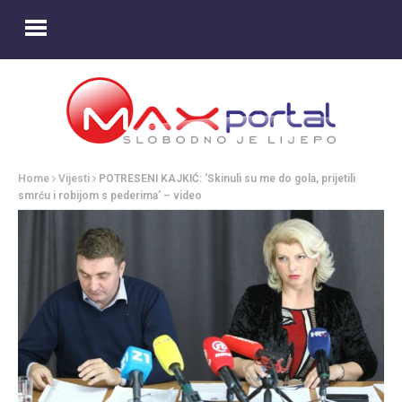
Home
Vijesti
POTRESENI KAJKIĆ: ‘Skinuli su me do gola, prijetili
smrću i robijom s pederima’ – video