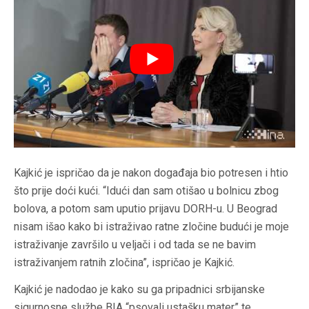
Kajkić je ispričao da je nakon događaja bio potresen i htio
što prije doći kući. “Idući dan sam otišao u bolnicu zbog
bolova, a potom sam uputio prijavu DORH-u. U Beograd
nisam išao kako bi istraživao ratne zločine budući je moje
istraživanje završilo u veljači i od tada se ne bavim
istraživanjem ratnih zločina”, ispričao je Kajkić.
Kajkić je nadodao je kako su ga pripadnici srbijanske
sigurnosne službe BIA “psovali ustašku mater” te