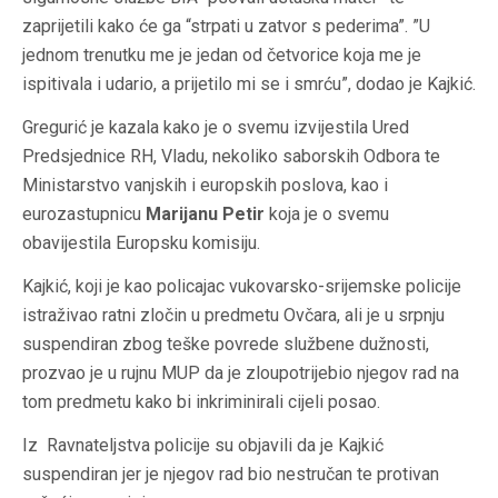
zaprijetili kako će ga “strpati u zatvor s pederima”. ”U
jednom trenutku me je jedan od četvorice koja me je
ispitivala i udario, a prijetilo mi se i smrću”, dodao je Kajkić.
Gregurić je kazala kako je o svemu izvijestila Ured
Predsjednice RH, Vladu, nekoliko saborskih Odbora te
Ministarstvo vanjskih i europskih poslova, kao i
eurozastupnicu
Marijanu Petir
koja je o svemu
obavijestila Europsku komisiju.
Kajkić, koji je kao policajac vukovarsko-srijemske policije
istraživao ratni zločin u predmetu Ovčara, ali je u srpnju
suspendiran zbog teške povrede službene dužnosti,
prozvao je u rujnu MUP da je zloupotrijebio njegov rad na
tom predmetu kako bi inkriminirali cijeli posao.
Iz Ravnateljstva policije su objavili da je Kajkić
suspendiran jer je njegov rad bio nestručan te protivan