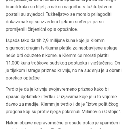
braniti kako su htjeli, a nakon nagodbe s tužiteljstvom
postali su svjedoci. Tužiteljstvo se moralo prilagoditi
dokazima koji su izvedeni tijekom suđenja, pa su
promijenili činjenični opis optužnice.
Ispada tako da tih 2,9 milijuna kuna koje je Klemm
sigurnost drugim tvrtkama platila za neobavljene usluge
neće biti oduzete nikome, a Klemm će morati platiti
11.000 kuna troškova sudskog postupka i vještačenja. On
je tijekom istrage priznao krivnju, no na suđenju je u obrani
porekao optužbe.
Tvrdio je da je krivnju svojevremeno priznao kako bi
spasio djelatnike i tvrtku. U izjavama koje je u to vrijeme
davao za medije, Klemm je tvrdio i da je “žrtva političkog
progona koji su protiv njega pokrenuli Milanović i Ostojić”.
Nakon objave nepravomoćne presude ostao je upamćen i