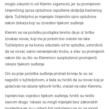
moglo oduzeti ni od Klemm sigurnosti, jer su promjenom
činjeničnog opisa optužnice ispuštena obilježja kaznenog
djela. Tužiteljstvo je mijenjalo činjenični opis optužnice
nakon dokaza koji su izvedeni tijekom suđenja.
Klemm se na početku postupka teretio da je iz tvrtke
izvukao novac, koji mu je potom bio vraćen na ruke.
Tužiteljstvo je na koncu odustalo od te optužbe, ustvrdivši
da se novac samo nenamjenski trošio, a stav su promijenili
nakon što su što su Klemmovi suoptuženici promijenili
iskaze tijekom suđenja.
Oni su prije početka suđenja priznali krivnju te su se
nagodili s tužiteljstvom, a tada su tvrdili da su novac koji je
uplaćivan na račune njihovih tvrtki, vraćali na ruke Klemmu.
Ispitani kao svjedoci tijekom suđenja, tvrdili su nešto
sasvim drugo. Iskaze su mogli mijenjati bez zakonskih
posljedica jer su u istrazi bili optuženici pa su se mogli