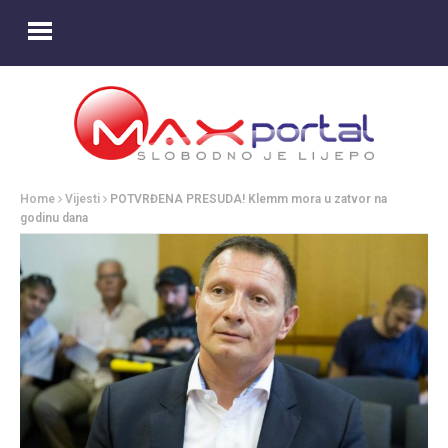
Home
Vijesti
POTVRĐENA PRESUDA! Klemm mora u zatvor na
godinu dana