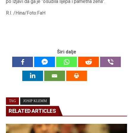
po izjavi da ga je “osudila lijepa i pametna žena”.
R.I. /Hina/Foto:FaH
Širi dalje
TAG
JOSIP KLEMM
RELATED ARTICLES