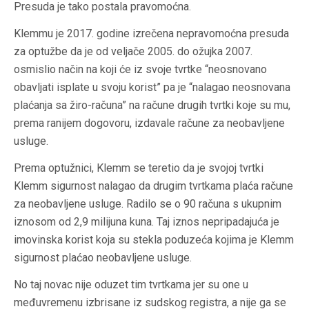
Presuda je tako postala pravomoćna.
Klemmu je 2017. godine izrečena nepravomoćna presuda
za optužbe da je od veljače 2005. do ožujka 2007.
osmislio način na koji će iz svoje tvrtke “neosnovano
obavljati isplate u svoju korist” pa je “nalagao neosnovana
plaćanja sa žiro-računa” na račune drugih tvrtki koje su mu,
prema ranijem dogovoru, izdavale račune za neobavljene
usluge.
Prema optužnici, Klemm se teretio da je svojoj tvrtki
Klemm sigurnost nalagao da drugim tvrtkama plaća račune
za neobavljene usluge. Radilo se o 90 računa s ukupnim
iznosom od 2,9 milijuna kuna. Taj iznos nepripadajuća je
imovinska korist koja su stekla poduzeća kojima je Klemm
sigurnost plaćao neobavljene usluge.
No taj novac nije oduzet tim tvrtkama jer su one u
međuvremenu izbrisane iz sudskog registra, a nije ga se