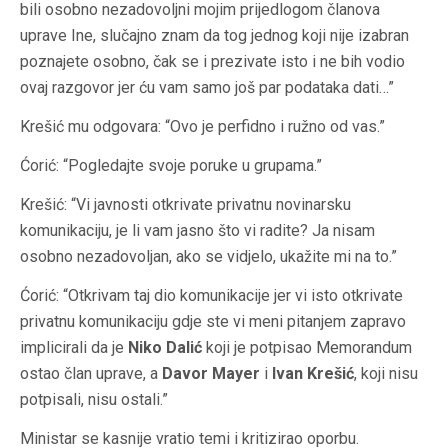
bili osobno nezadovoljni mojim prijedlogom članova
uprave Ine, slučajno znam da tog jednog koji nije izabran
poznajete osobno, čak se i prezivate isto i ne bih vodio
ovaj razgovor jer ću vam samo još par podataka dati…”
Krešić mu odgovara: “Ovo je perfidno i ružno od vas.”
Ćorić: “Pogledajte svoje poruke u grupama.”
Krešić: “Vi javnosti otkrivate privatnu novinarsku
komunikaciju, je li vam jasno što vi radite? Ja nisam
osobno nezadovoljan, ako se vidjelo, ukažite mi na to.”
Ćorić: “Otkrivam taj dio komunikacije jer vi isto otkrivate
privatnu komunikaciju gdje ste vi meni pitanjem zapravo
implicirali da je
Niko Dalić
koji je potpisao Memorandum
ostao član uprave, a
Davor Mayer
i
Ivan Krešić
, koji nisu
potpisali, nisu ostali.”
Ministar se kasnije vratio temi i kritizirao oporbu.