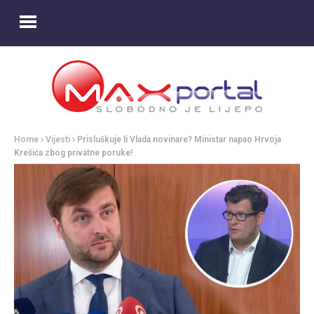
Home
Vijesti
Prisluškuje li Vlada novinare? Ministar napao Hrvoja
Krešića zbog privatne poruke!