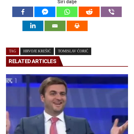
Širi dalje
TAG
HRVOJE KREŠIĆ
TOMISLAV ĆORIĆ
RELATED ARTICLES