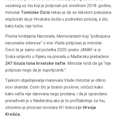
vezanog uz Inu koji je potpisan još sredinom 2018. godine,
ministar
Tomislav Ćorić
rekao je da se tekstom pokušava
implicirati da je Hrvatska došla u podređen položaj, a što,
kako kaže, nije točno.
Prema tvrdnjama Nacionala, Memorandum koji “potkopava
nacionalne interese” u ime Vlade potpisao je ministar
Ćorić te je samo od početka 2020. preko JANAF-a iz
Siska umjesto u Rijeku na preradu u Mađarsku prebačeno
247 tisuća tona hrvatske nafte
. Ministar tvrdi da ga “nije
potpisao nego da je supotpisnik.”
Tijekom objašnjavanja manevara Vlade ministar je otkrio
novi skandal. Osim što je branio poslove, ističući kako
kako nafta nije darovana nego prodana, i da je opravdano
prerađivati je u Mađarskoj ako je to profitabilnije za Inu,
otvoreno je prozvao novinara N1 televizije
Hrvoja
Krešića.