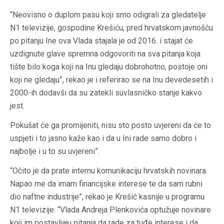
“Neovisno o duplom pasu koji smo odigrali za gledatelje
N1 televizije, gospodine Krešiću, pred hrvatskom javnošću
po pitanju Ine ova Vlada stajala je od 2016. i stajat će
uzdignute glave spremna odgovoriti na sva pitanja koja
tište bilo koga koji na Inu gledaju dobrohotno, postoje oni
koji ne gledaju”, rekao je i referirao se na Inu devedesetih i
2000-ih dodavši da su zatekli suvlasničko stanje kakvo
jest.
Pokušat će ga promijeniti, nisu sto posto uvjereni da će to
uspjeti i to jasno kaže kao i da u Ini rade samo dobro i
najbolje i u to su uvjereni”.
“Očito je da prate internu komunikaciju hrvatskih novinara.
Napao me da imam financijske interese te da sam rubni
dio naftne industrije”, rekao je Krešić kasnije u programu
N1 televizije. “Vlada Andreja Plenkovića optužuje novinare
koji im postavljaju pitanja da rade za tuđe interese i da