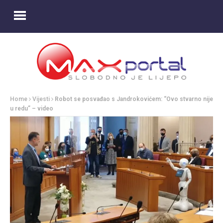
Home
Vijesti
Robot se posvađao s Jandrokovićem: “Ovo stvarno nije
u redu” – video