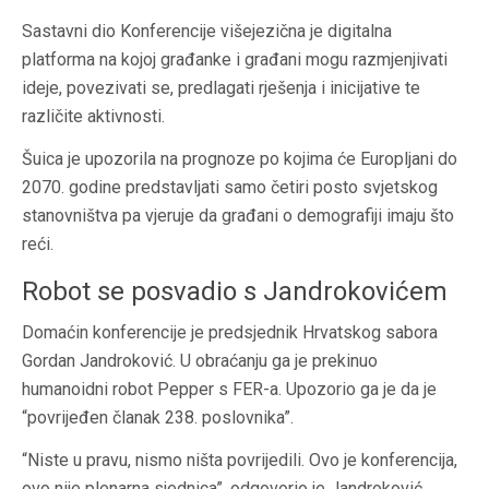
Sastavni dio Konferencije višejezična je digitalna
platforma na kojoj građanke i građani mogu razmjenjivati
ideje, povezivati se, predlagati rješenja i inicijative te
različite aktivnosti.
Šuica je upozorila na prognoze po kojima će Europljani do
2070. godine predstavljati samo četiri posto svjetskog
stanovništva pa vjeruje da građani o demografiji imaju što
reći.
Robot se posvadio s Jandrokovićem
Domaćin konferencije je predsjednik Hrvatskog sabora
Gordan Jandroković. U obraćanju ga je prekinuo
humanoidni robot Pepper s FER-a. Upozorio ga je da je
“povrijeđen članak 238. poslovnika”.
“Niste u pravu, nismo ništa povrijedili. Ovo je konferencija,
ovo nije plenarna sjednica”, odgovorio je Jandroković.