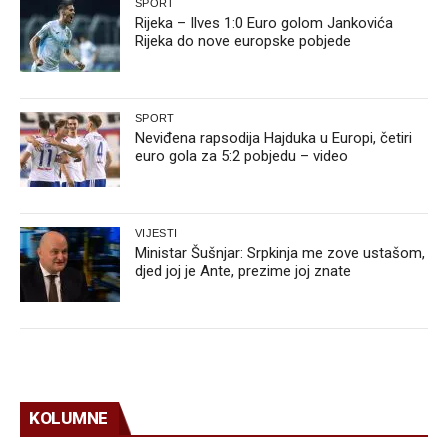
SPORT
Rijeka – Ilves 1:0 Euro golom Jankovića
Rijeka do nove europske pobjede
SPORT
Neviđena rapsodija Hajduka u Europi, četiri
euro gola za 5:2 pobjedu – video
VIJESTI
Ministar Šušnjar: Srpkinja me zove ustašom,
djed joj je Ante, prezime joj znate
KOLUMNE