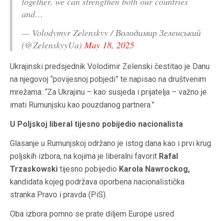
together, we can strengthen both our countries
and…
— Volodymyr Zelenskyy / Володимир Зеленський
(@ZelenskyyUa)
May 18, 2025
Ukrajinski predsjednik Volodimir Zelenski čestitao je Danu
na njegovoj “povijesnoj pobjedi” te napisao na društvenim
mrežama: “Za Ukrajinu – kao susjeda i prijatelja – važno je
imati Rumunjsku kao pouzdanog partnera.”
U Poljskoj liberal tijesno pobijedio nacionalista
Glasanje u Rumunjskoj održano je istog dana kao i prvi krug
poljskih izbora, na kojima je liberalni favorit
Rafal
Trzaskowski
tijesno pobijedio
Karola Nawrockog,
kandidata kojeg podržava oporbena nacionalistička
stranka Pravo i pravda (PiS).
Oba izbora pomno se prate diljem Europe usred