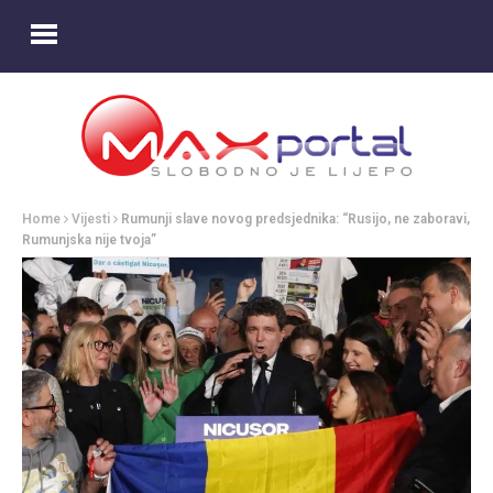
Home
Vijesti
Rumunji slave novog predsjednika: “Rusijo, ne zaboravi,
Rumunjska nije tvoja”