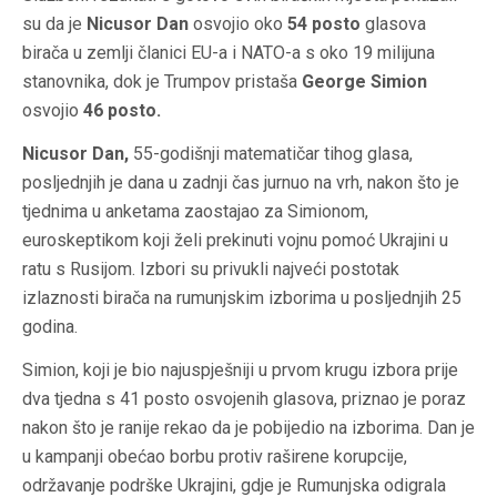
su da je
Nicusor
Dan
osvojio oko
54 posto
glasova
birača u zemlji članici EU-a i NATO-a s oko 19 milijuna
stanovnika, dok je Trumpov pristaša
George Simion
osvojio
46 posto.
Nicusor Dan,
55-godišnji matematičar tihog glasa,
posljednjih je dana u zadnji čas jurnuo na vrh, nakon što je
tjednima u anketama zaostajao za Simionom,
euroskeptikom koji želi prekinuti vojnu pomoć Ukrajini u
ratu s Rusijom. Izbori su privukli najveći postotak
izlaznosti birača na rumunjskim izborima u posljednjih 25
godina.
Simion, koji je bio najuspješniji u prvom krugu izbora prije
dva tjedna s 41 posto osvojenih glasova, priznao je poraz
nakon što je ranije rekao da je pobijedio na izborima. Dan je
u kampanji obećao borbu protiv raširene korupcije,
održavanje podrške Ukrajini, gdje je Rumunjska odigrala