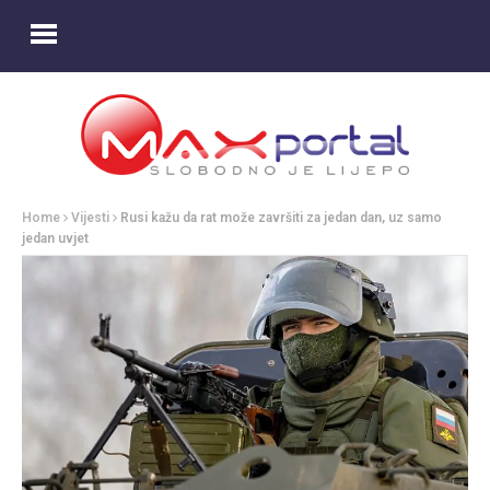
Home
Vijesti
Rusi kažu da rat može završiti za jedan dan, uz samo
jedan uvjet