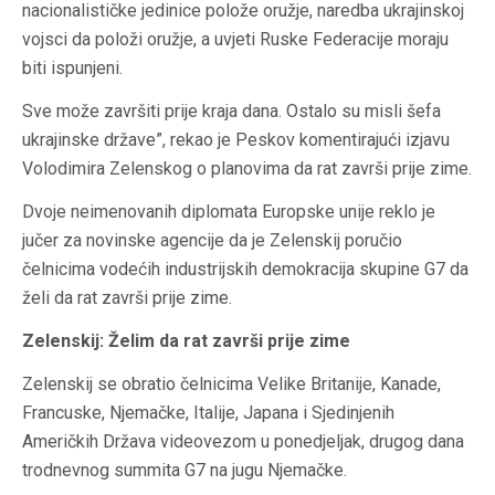
nacionalističke jedinice polože oružje, naredba ukrajinskoj
vojsci da položi oružje, a uvjeti Ruske Federacije moraju
biti ispunjeni.
Sve može završiti prije kraja dana. Ostalo su misli šefa
ukrajinske države”, rekao je Peskov komentirajući izjavu
Volodimira Zelenskog o planovima da rat završi prije zime.
Dvoje neimenovanih diplomata Europske unije reklo je
jučer za novinske agencije da je Zelenskij poručio
čelnicima vodećih industrijskih demokracija skupine G7 da
želi da rat završi prije zime.
Zelenskij: Želim da rat završi prije zime
Zelenskij se obratio čelnicima Velike Britanije, Kanade,
Francuske, Njemačke, Italije, Japana i Sjedinjenih
Američkih Država videovezom u ponedjeljak, drugog dana
trodnevnog summita G7 na jugu Njemačke.