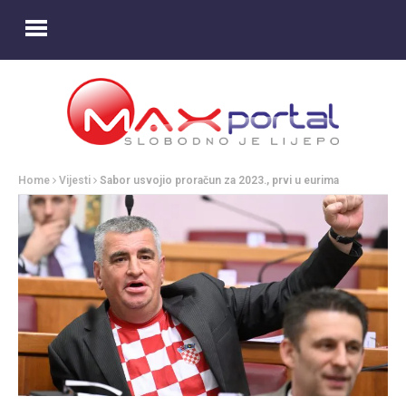
Home
Vijesti
Sabor usvojio proračun za 2023., prvi u eurima