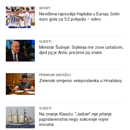
SPORT
Neviđena rapsodija Hajduka u Europi, četiri
euro gola za 5:2 pobjedu – video
VIJESTI
Ministar Šušnjar: Srpkinja me zove ustašom,
djed joj je Ante, prezime joj znate
PREMIUM SADRŽAJ
Zelenski smijenio veleposlanika u Hrvatskoj
VIJESTI
Na znanje Klasiću: “Jadran” nije pitanje
jugoslavenstva nego sukcesije vojne
imovine