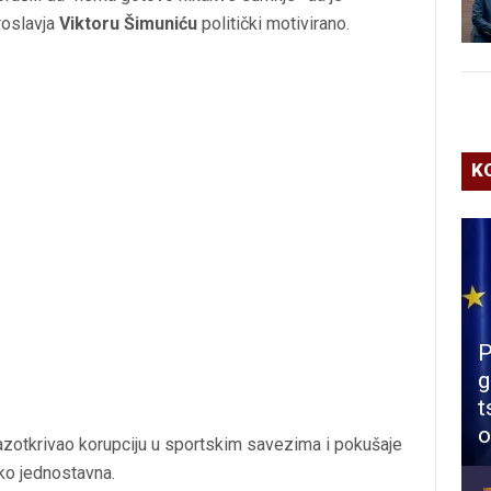
roslavja
Viktoru Šimuniću
politički motivirano.
K
P
g
t
o
razotkrivao korupciju u sportskim savezima i pokušaje
ako jednostavna.