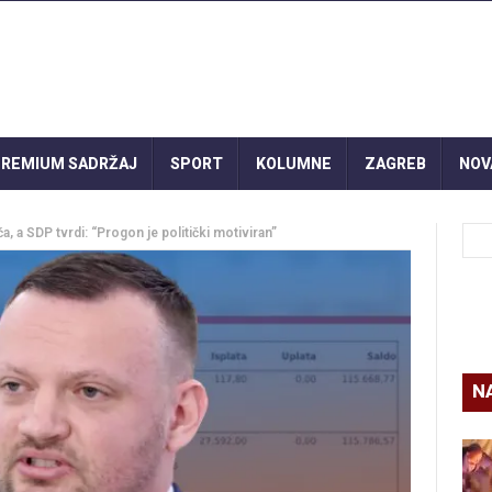
REMIUM SADRŽAJ
SPORT
KOLUMNE
ZAGREB
NOV
, a SDP tvrdi: “Progon je politički motiviran”
N