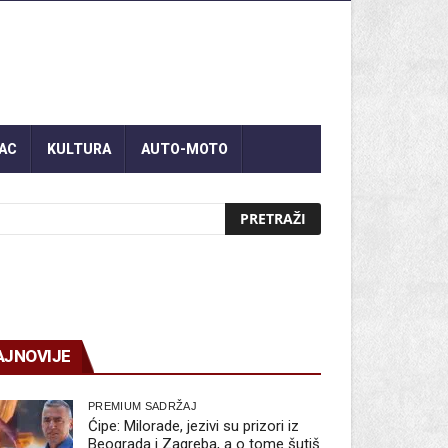
AC
KULTURA
AUTO-MOTO
AJNOVIJE
PREMIUM SADRŽAJ
Ćipe: Milorade, jezivi su prizori iz
Beograda i Zagreba, a o tome šutiš