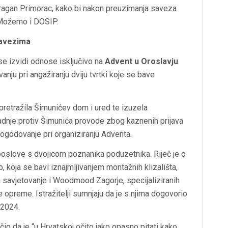
ragan Primorac, kako bi nakon preuzimanja saveza
, Možemo i DOSIP.
savezima
e izvidi odnose isključivo na
Advent u Oroslavju
ju pri angažiranju dviju tvrtki koje se bave
 pretražila Šimunićev dom i ured te izuzela
adnje protiv Šimunića provode zbog kaznenih prijava
ogodovanje pri organiziranju Adventa.
poslove s dvojicom poznanika poduzetnika. Riječ je o
 koja se bavi iznajmljivanjem montažnih klizališta,
a savjetovanje i Woodmood Zagorje, specijaliziranih
e opreme. Istražitelji sumnjaju da je s njima dogovorio
 2024.
o da je “u Hrvatskoj očito jako opasno pitati kako