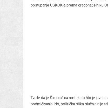
postupanje USKOK‑a prema gradonačelniku O
Tvrde da je Šimunić na meti zato što je javno 
podmićivanja. No, politička slika slučaja nije t