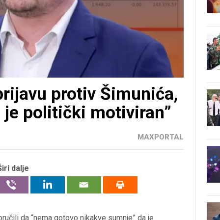
rijavu protiv Šimunića,
je politički motiviran”
MAXPORTAL
Širi dalje
ručili da “nema gotovo nikakve sumnje” da je