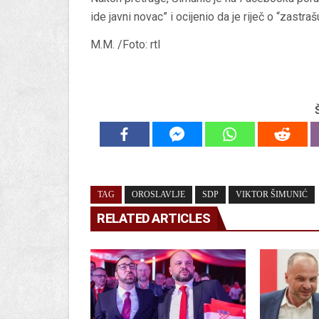
ide javni novac” i ocijenio da je riječ o “zastraš
M.M. /Foto: rtl
TAG
OROSLAVLJE
SDP
VIKTOR ŠIMUNIĆ
RELATED ARTICLES