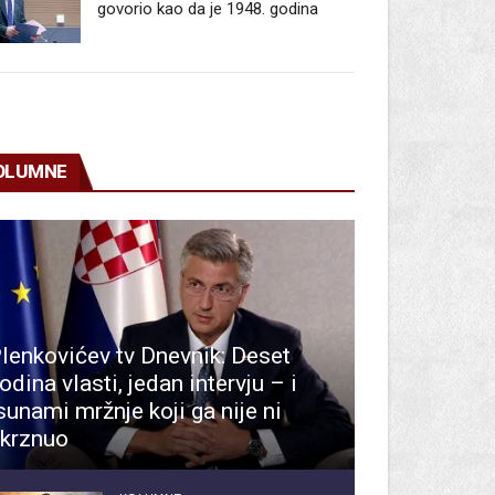
govorio kao da je 1948. godina
OLUMNE
lenkovićev tv Dnevnik: Deset
odina vlasti, jedan intervju – i
sunami mržnje koji ga nije ni
krznuo