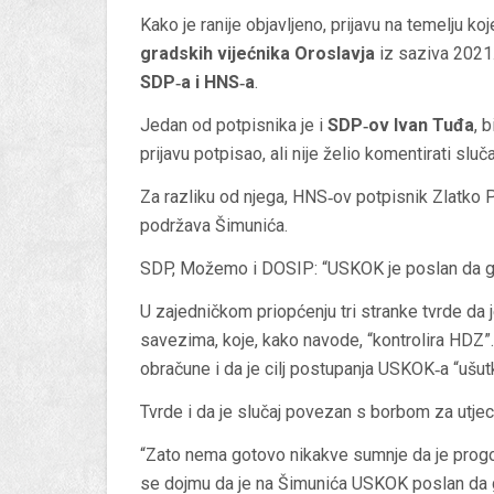
Kako je ranije objavljeno, prijavu na temelju 
gradskih vijećnika Oroslavja
iz saziva 2021
SDP‑a i HNS‑a
.
Jedan od potpisnika je i
SDP‑ov Ivan Tuđa
, 
prijavu potpisao, ali nije želio komentirati sluča
Za razliku od njega, HNS‑ov potpisnik Zlatko P
podržava Šimunića.
SDP, Možemo i DOSIP: “USKOK je poslan da g
U zajedničkom priopćenju tri stranke tvrde da 
savezima, koje, kako navode, “kontrolira HDZ”. 
obračune i da je cilj postupanja USKOK‑a “ušut
Tvrde i da je slučaj povezan s borbom za utje
“Zato nema gotovo nikakve sumnje da je progon 
se dojmu da je na Šimunića USKOK poslan da 