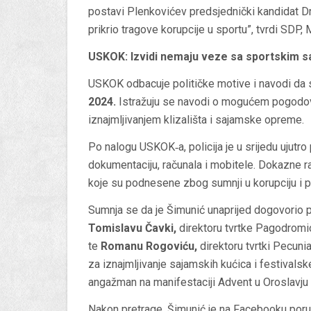
postavi Plenkovićev predsjednički kandidat D
prikrio tragove korupcije u sportu”, tvrdi SDP
USKOK: Izvidi nemaju veze sa sportskim 
USKOK odbacuje političke motive i navodi da s
2024.
Istražuju se navodi o mogućem pogodovan
iznajmljivanjem klizališta i sajamske opreme.
Po nalogu USKOK‑a, policija je u srijedu ujutro
dokumentaciju, računala i mobitele. Dokazne r
koje su podnesene zbog sumnji u korupciju i p
Sumnja se da je Šimunić unaprijed dogovorio 
Tomislavu Čavki,
direktoru tvrtke Pagodromio,
te
Romanu Rogoviću,
direktoru tvrtki Pecuni
za iznajmljivanje sajamskih kućica i festivalsk
angažman na manifestaciji Advent u Oroslavju
Nakon pretrage, Šimunić je na Facebooku poruči