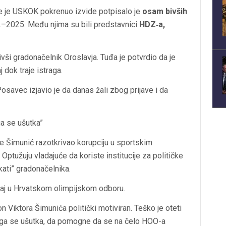
koje je USKOK pokrenuo izvide potpisalo je
osam bivših
.–2025. Među njima su bili predstavnici
HDZ‑a,
bivši gradonačelnik Oroslavja. Tuđa je potvrdio da je
j dok traje istraga.
osavec izjavio je da danas žali zbog prijave i da
a se ušutka”
je Šimunić razotkrivao korupciju u sportskim
Optužuju vladajuće da koriste institucije za političke
kati” gradonačelnika.
caj u Hrvatskom olimpijskom odboru.
Viktora Šimunića politički motiviran. Teško je oteti
ga se ušutka, da pomogne da se na čelo HOO-a