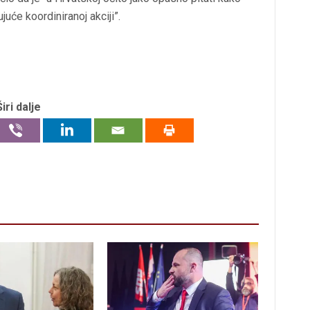
ujuće koordiniranoj akciji”.
Širi dalje