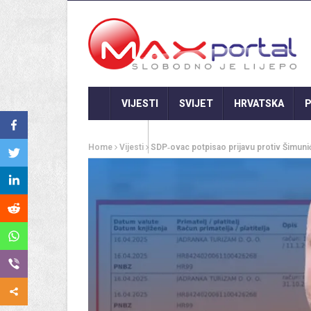
VIJESTI
SVIJET
HRVATSKA
P
GASTRO
Home
Vijesti
SDP‑ovac potpisao prijavu protiv Šimunića