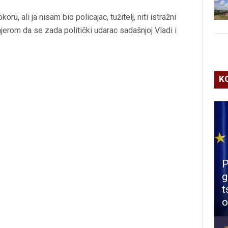
ru, ali ja nisam bio policajac, tužitelj, niti istražni
rom da se zada politički udarac sadašnjoj Vladi i
K
P
g
t
o