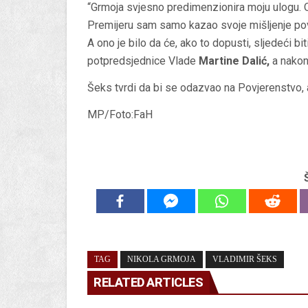
“Grmoja svjesno predimenzionira moju ulogu. On
Premijeru sam samo kazao svoje mišljenje 
A ono je bilo da će, ako to dopusti, sljedeći b
potpredsjednice Vlade
Martine Dalić,
a nakon
Šeks tvrdi da bi se odazvao na Povjerenstvo, al
MP/Foto:FaH
TAG
NIKOLA GRMOJA
VLADIMIR ŠEKS
RELATED ARTICLES