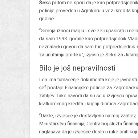
Šeks
pritom ne spori da je kao potpredsjednik
policije proveden u Agrokoru u vezi kredita ko
godine.
“Grmoja iznosi maglu i sve želi upakirati u cel
da sam 1993. godine kao potpredsjednik Vlade 
neznalački govori da sam bio potpredsjednik 
za unutarnju politiku”, izjavio je Šeks za Jutarnji
Bilo je još nepravilnosti
I on ima tumačenje dokumenta koje je javnosti 
šef postaje Financijske policije za Zagrebačku
zahtjev. Tako navodi da su se u izvješću opisal
kratkoročnog kredita i kupnji dionica Zagreb
“Dakle, izvješće je dostavljeno na moj zahtjev,
Ministarstvu financija, Centralnoj službi financ
naglašava da je izvješće došlo u ruke onih koji 