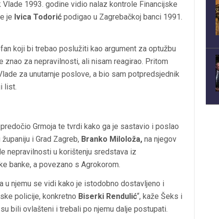
 Vlade 1993. godine vidio nalaz kontrole Financijske
je je
Ivica Todorić
podigao u Zagrebačkoj banci 1991.
ofan koji bi trebao poslužiti kao argument za optužbu
znao za nepravilnosti, ali nisam reagirao. Pritom
Vlade za unutarnje poslove, a bio sam potpredsjednik
 list.
predočio Grmoja te tvrdi kako ga je sastavio i poslao
 županiju i Grad Zagreb,
Branko Miloloža,
na njegov
e nepravilnosti u korištenju sredstava iz
ačke banke, a povezano s Agrokorom.
 a u njemu se vidi kako je istodobno dostavljeno i
ijske policije, konkretno
Biserki Rendulić
“, kaže Šeks i
su bili ovlašteni i trebali po njemu dalje postupati.