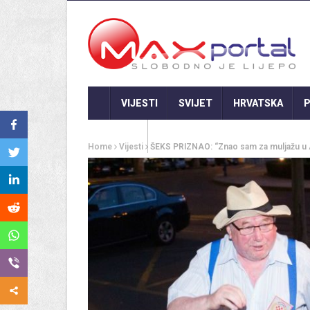
VIJESTI
SVIJET
HRVATSKA
P
GASTRO
Home
Vijesti
ŠEKS PRIZNAO: “Znao sam za muljažu u Agr