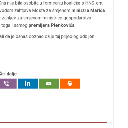
a nije bila osobita u formiranju koalicije s HNS-om.
povodom zahtjeva Mosta za smjenom
ministra Marića
.
iti zahtjev za smjenom ministrice gospodarstva i
 toga i samog
premijera Plenkovića
.
i da je danas doznao da je taj prijedlog odbijen.
Širi dalje