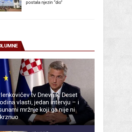
postala njezin “dio”
OLUMNE
lenkovićev tv Dnevnik: Deset
odina vlasti, jedan intervju – i
sunami mržnje koji ga nije ni
krznuo