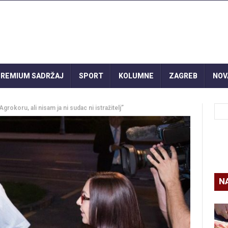
REMIUM SADRŽAJ
SPORT
KOLUMNE
ZAGREB
NOV
okoru, ali nisam ja ni sudac ni istražitelj”
N