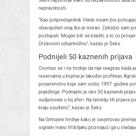
Šeks napominje kako su nezakonitosti tada uoč
nepravilnosti.
“Kao potpredsjednik Vlade nisam bio policajac, t
obaviješten onaj tko je morao. Zatražio sam poda
postupati. Mogao bih se kladiti, a to ću provje
Državnom odvjetništvu”, kazao je Šeks.
Podnijeli 50 kaznenih prijava
Osvrnuo se i na tvrdnje da nije reagirao kada 
rezervama u kojima je također profitirao Agrok
povjerenstvo koje sam vodio 1997. godine po
prijedloge. Podnijeto je oko 50 kaznenih prijav
sudjelovale u toj aferi. Na temelju tih prijava 
kraju osuđeno”, kazao je Šeks.
Na Grmojine tvrdnje kako je savjetovao premij
signale Ivanu Vrdoljaku pozivajući ga u vladaju