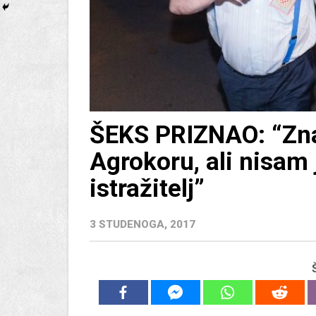
ŠEKS PRIZNAO: “Zna
Agrokoru, ali nisam 
istražitelj”
3 STUDENOGA, 2017