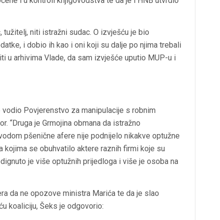
ene i u kontroli knjigovodstva te da je i HNB utvrdio
užitelj, niti istražni sudac. O izvješću je bio
tke, i dobio ih kao i oni koji su dalje po njima trebali
riti u arhivima Vlade, da sam izvješće uputio MUP-u i
je vodio Povjerenstvo za manipulacije s robnim
or. “Druga je Grmojina obmana da istražno
vodom pšenične afere nije podnijelo nikakve optužne
a kojima se obuhvatilo aktere raznih firmi koje su
podignuto je više optužnih prijedloga i više je osoba na
era da ne opozove ministra Marića te da je slao
ću koaliciju, Šeks je odgovorio: