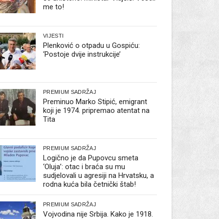
me to!
VIJESTI
Plenković o otpadu u Gospiću:
‘Postoje dvije instrukcije’
PREMIUM SADRŽAJ
Preminuo Marko Stipić, emigrant
koji je 1974. pripremao atentat na
Tita
PREMIUM SADRŽAJ
Logično je da Pupovcu smeta
‘Oluja’: otac i braća su mu
sudjelovali u agresiji na Hrvatsku, a
rodna kuća bila četnički štab!
PREMIUM SADRŽAJ
Vojvodina nije Srbija. Kako je 1918.