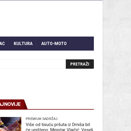
AC
KULTURA
AUTO-MOTO
AJNOVIJE
PREMIUM SADRŽAJ
Više od tisuću pršuta iz Drniša bit
će uništeno. Ministar Vlajčić: Veseli