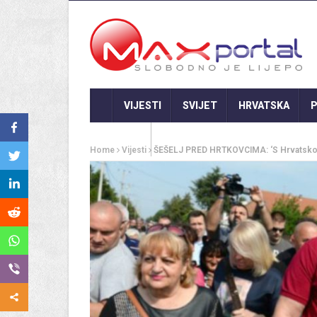
VIJESTI
SVIJET
HRVATSKA
P
GASTRO
Home
Vijesti
ŠEŠELJ PRED HRTKOVCIMA: ‘S Hrvatsko