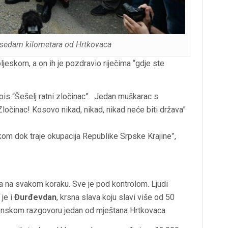
, sedam kilometara od Hrtkovaca
ljeskom, a on ih je pozdravio riječima “gdje ste
tpis “Šešelj ratni zločinac”. Jedan muškarac s
ločinac! Kosovo nikad, nikad, nikad neće biti država”
m dok traje okupacija Republike Srpske Krajine”,
ima na svakom koraku. Sve je pod kontrolom. Ljudi
je i
Đurđevdan
, krsna slava koju slavi više od 50
lefonskom razgovoru jedan od mještana Hrtkovaca.