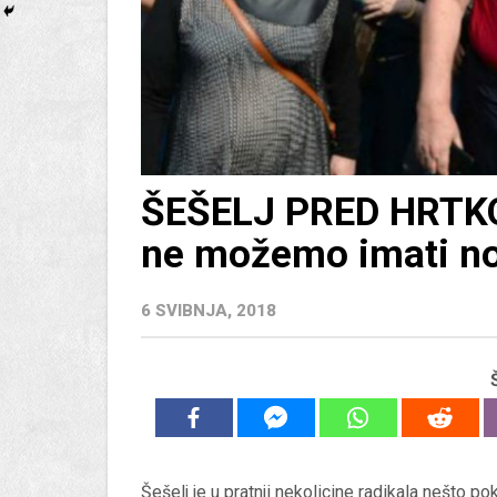
ŠEŠELJ PRED HRTKO
ne možemo imati no
6 SVIBNJA, 2018
Šešelj je u pratnji nekolicine radikala nešto p