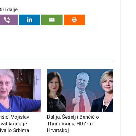
Širi dalje
išić: Vojislav
Dalija, Šešelj i Benčić o
rvat kojeg je
Thompsonu, HDZ-u i
valio Srbima
Hrvatskoj