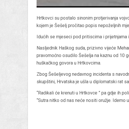
Hrtkovci su postalo sinonim protjerivanja vojv
kojem je Šešelj pročitao popis nepoželjnih mje
Idućih se mjeseci pod pritiscima i prijetnjama 
Nasljednik Haškog suda, prizivno vijeće Meh
pravomoćno osudilo Šešelja na kaznu od 10 go
huškačkog govora u Hrtkovcima.
Zbog Šešeljevog nedavnog incidenta s navodn
skupštini, Hrvatska je ušla u diplomatski rat sa
“Radikali će krenuti u Hrtkovce ” pa gdje ih poli
“Sutra nitko od nas neće nositi oružje. Idemo u 