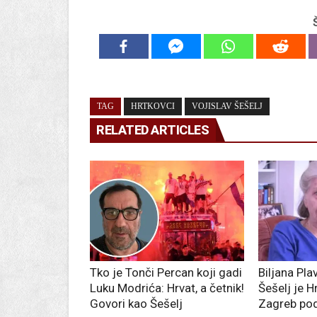
TAG
HRTKOVCI
VOJISLAV ŠEŠELJ
RELATED ARTICLES
Tko je Tonči Percan koji gadi
Biljana Plav
Luku Modrića: Hrvat, a četnik!
Šešelj je H
Govori kao Šešelj
Zagreb pod