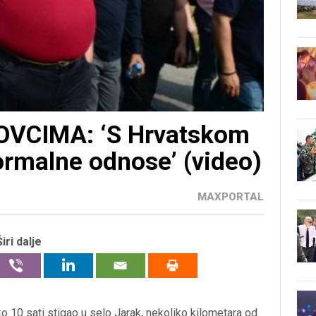
VCIMA: ‘S Hrvatskom
rmalne odnose’ (video)
MAXPORTAL
Širi dalje
oko 10 sati stigao u selo Jarak, nekoliko kilometara od