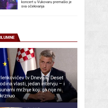
koncert u Vukovaru premašio je
sva očekivanja
OLUMNE
lenkovićev tv Dnevnik: Deset
odina vlasti, jedan intervju – i
sunami mržnje koji ga nije ni
krznuo