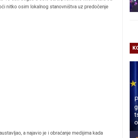
ći nitko osim lokalnog stanovništva uz predočenje
K
P
g
t
o
austavljao, a najavio je i obraćanje medijima kada