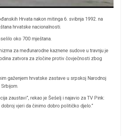
ođanskih Hrvata nakon mitinga 6. svibnja 1992. na
štana hrvatske nacionalnosti.
iselilo oko 700 mještana.
anizma za međunarodne kaznene sudove u travnju je
dina zatvora za zločine protiv čovječnosti zbog
im gaženjem hrvatske zastave u srpskoj Narodnoj
 Srbijom.
cija zaustavi”, rekao je Šešelj i najavio za TV Pink:
dobroj vjeri da činimo dobro političko djelo.”