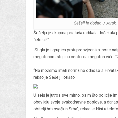
Šešelj je došao u Jarak
Šešelja je skupina pristaša radikala dočekala p
četnici?”.
Stigla je i grupica protuprosvjednika, nose na
megafonom stoji na cesti i na megafon viče: “Z
“Ne možemo imati normalne odnose s Hrvatsko
rekao je Šešelj i otišao.
U selu je jutros sve mirno, osim što policije 
obavljaju svoje svakodnevne poslove, a danas 
obitelji hrtkovačkih Srba”, rekao je Hini u te