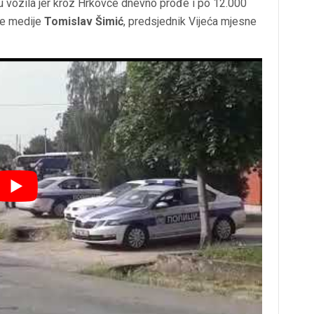
 vozila jer kroz Hrkovce dnevno prođe i po 12.000
ke medije
Tomislav Šimić
, predsjednik Vijeća mjesne