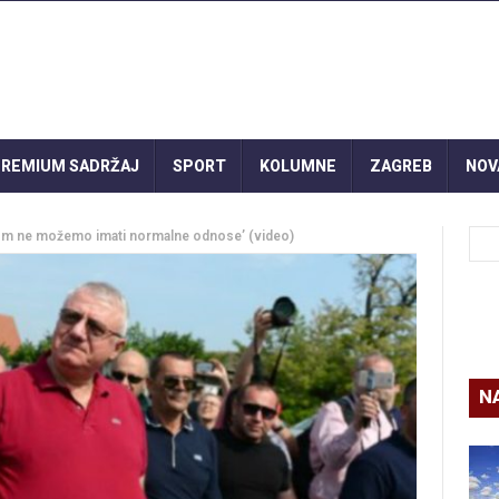
REMIUM SADRŽAJ
SPORT
KOLUMNE
ZAGREB
NOV
m ne možemo imati normalne odnose’ (video)
N