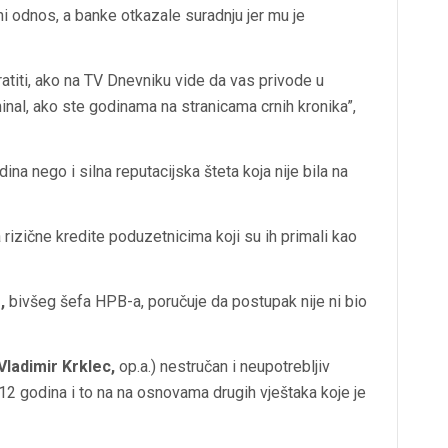
ni odnos, a banke otkazale suradnju jer mu je
atiti, ako na TV Dnevniku vide da vas privode u
minal, ako ste godinama na stranicama crnih kronika”,
ina nego i silna reputacijska šteta koja nije bila na
 rizične kredite poduzetnicima koji su ih primali kao
,
bivšeg šefa HPB-a, poručuje da postupak nije ni bio
Vladimir Krklec,
op.a.) nestručan i neupotrebljiv
12 godina i to na na osnovama drugih vještaka koje je