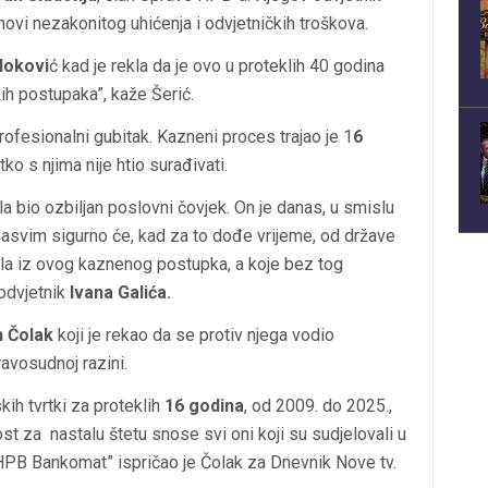
ovi nezakonitog uhićenja i odvjetničkih troškova.
lokovi
ć kad je rekla da je ovo u proteklih 40 godina
kih postupaka”, kaže Šerić.
 profesionalni gubitak. Kazneni proces trajao je 1
6
itko s njima nije htio surađivati.
ela bio ozbiljan poslovni čovjek. On je danas, u smislu
 Sasvim sigurno će, kad za to dođe vrijeme, od države
ašla iz ovog kaznenog postupka, a koje bez tog
 odvjetnik
Ivana Galića.
n Čolak
koji je rekao da se protiv njega vodio
pravosudnoj razini.
ih tvrtki za proteklih
16 godina
, od 2009. do 2025.,
 za nastalu štetu snose svi oni koji su sudjelovali u
PB Bankomat” ispričao je Čolak za Dnevnik Nove tv.