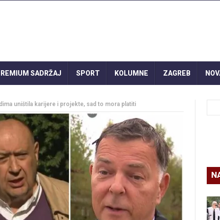
REMIUM SADRŽAJ
SPORT
KOLUMNE
ZAGREB
NOV
dima uništila karijere i projekte, sad to mora platiti
N