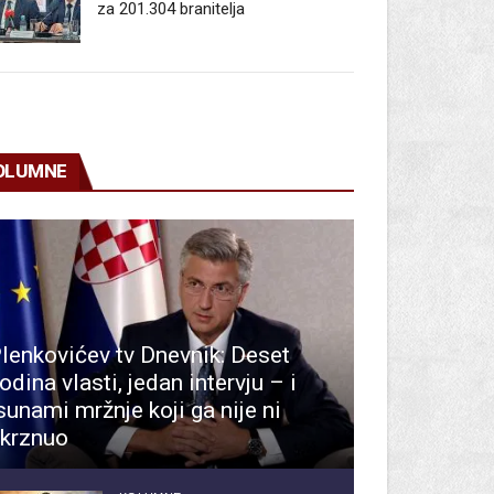
za 201.304 branitelja
OLUMNE
lenkovićev tv Dnevnik: Deset
odina vlasti, jedan intervju – i
sunami mržnje koji ga nije ni
krznuo