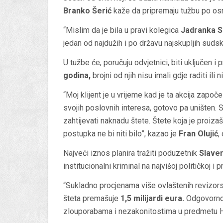
Branko Šerić
kaže da pripremaju tužbu po osn
“Mislim da je bila u pravi kolegica
Jadranka S
jedan od najdužih i po državu najskupljih suds
U tužbe će, poručuju odvjetnici, biti uključen i
godina,
brojni od njih nisu imali gdje raditi ili n
“Moj klijent je u vrijeme kad je ta akcija započ
svojih poslovnih interesa, gotovo pa uništen.
zahtijevati naknadu štete. Štete koja je proiz
postupka ne bi niti bilo”, kazao je
Fran Olujić
,
Najveći iznos planira tražiti poduzetnik
Slave
institucionalni kriminal na najvišoj političkoj i 
“Sukladno procjenama više ovlaštenih revizorsk
šteta premašuje
1,5 milijardi eura.
Odgovornost
zlouporabama i nezakonitostima u predmetu H