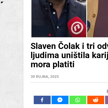
Slaven Čolak i tri od
ljudima uništila kari
mora platiti
30 RUJNA, 2025