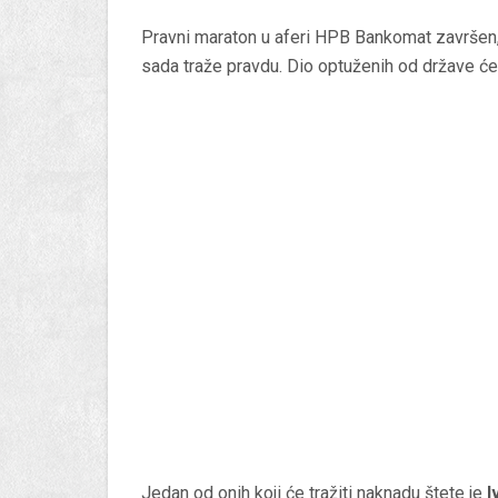
Pravni maraton u aferi HPB Bankomat završen, 
sada traže pravdu. Dio optuženih od države će t
Jedan od onih koji će tražiti naknadu štete je
I