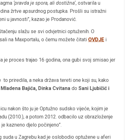
intagma
‘pravda je spora, ali dostižna
‘, ostvarila u
odina žrtve apsurdnog postupka. Prošli su istražni
ni u javnosti”, kazao je Prodanović.
tačenju slažu se svi odvjetnici optuženih. O
sali na Maxportalu, o čemu možete čitati
OVDJE
i
 je proces trajao 16 godina, ona gubi svoj smisao jer
 to priredila, a neka država tereti one koji su, kako
d
Mladena Bajića, Dinka Cvitana
do
Sani Ljubičić i
nicu nakon što ju je Optužno sudsko vijeće, kojim je
radu (2010.), a potom 2012. odbacilo uz obrazloženje
je kazneno djelo počinjeno”.
g suda u Zagrebu kad je oslobodio optužene u aferi