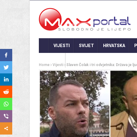
VIJESTI
SVIJET
HRVATSKA
P
GASTRO
Home
Vijesti
Slaven Čolak i tri odvjetnika: Država je lju