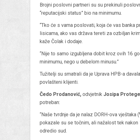
Brojni poslovni partneri su su prekinuli poslov
“reputacijski status” bio na minimumu.
“Tko će s vama poslovati, koja će vas banka pr
lisicama, ako vas država tereti za ozbiljan kri
kaže Čolak i dodaje.
“Nije to samo izgubljena dobit kroz ovih 16 god
minimumu, nego u debelom minusu.”
Tužitelji su smatrali da je Uprava HPB-a davala
povlašteni klijenti.
Čedo Prodanović,
odvjetnik
Josipa Protege
potreban:
“Naše tvrdnje da je nalaz DORH-ova vještaka (
pokazale su se točnim, ali nažalost tek nakon 
odredio sud.