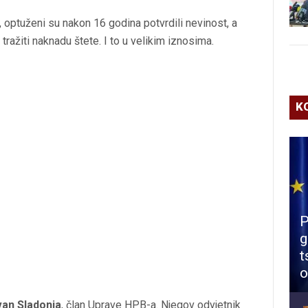
optuženi su nakon 16 godina potvrdili nevinost, a
ražiti naknadu štete. I to u velikim iznosima.
K
P
g
t
o
van Sladonja
, član Uprave HPB-a. Njegov odvjetnik