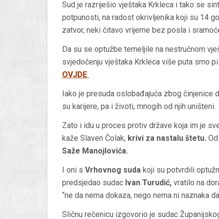
Sud je razriješio vještaka Krkleca i tako se s
potpunosti, na radost okrivljenika koji su 14 g
zatvor, neki čitavo vrijeme bez posla i sramoće
Da su se optužbe temeljile na nestručnom vješ
svjedočenju vještaka Krkleca više puta smo pi
OVJDE
Iako je presuda oslobađajuća zbog činjenice da
su karijere, pa i životi, mnogih od njih uništeni.
Zato i idu u proces protiv države koja im je sve
kaže Slaven Čolak,
krivi za nastalu štetu.
O
Saže Manojlovića.
I oni s
Vrhovnog suda
koji su potvrdili optuž
predsjedao sudac
Ivan Turudić,
vratilo na do
“ne da nema dokaza, nego nema ni naznaka da 
Sličnu rečenicu izgovorio je sudac Županijsko