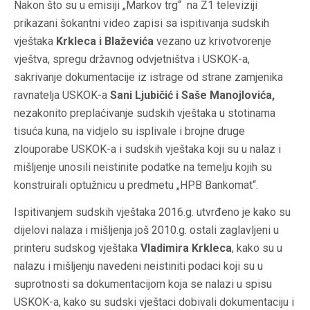
Nakon što su u emisiji „Markov trg“ na Z1 televiziji
prikazani šokantni video zapisi sa ispitivanja sudskih
vještaka
Krkleca i Blaževića
vezano uz krivotvorenje
vještva, spregu državnog odvjetništva i USKOK-a,
sakrivanje dokumentacije iz istrage od strane zamjenika
ravnatelja USKOK-a
Sani Ljubičić i Saše Manojlovića
,
nezakonito preplaćivanje sudskih vještaka u stotinama
tisuća kuna, na vidjelo su isplivale i brojne druge
zlouporabe USKOK-a i sudskih vještaka koji su u nalaz i
mišljenje unosili neistinite podatke na temelju kojih su
konstruirali optužnicu u predmetu „HPB Bankomat“.
Ispitivanjem sudskih vještaka 2016.g. utvrđeno je kako su
dijelovi nalaza i mišljenja još 2010.g. ostali zaglavljeni u
printeru sudskog vještaka
Vladimira Krkleca
, kako su u
nalazu i mišljenju navedeni neistiniti podaci koji su u
suprotnosti sa dokumentacijom koja se nalazi u spisu
USKOK-a, kako su sudski vještaci dobivali dokumentaciju i