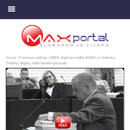
Home
Premium sadržaj
VIDEO: Kad ovo vidite DORH-u i Uskoku,
Cvitanu i Bajiću, ništa nećete vjerovati