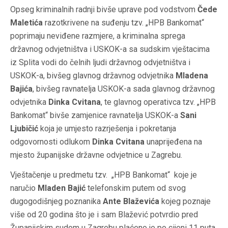
Opseg kriminalnih radnji bivše uprave pod vodstvom
Čede
Maletića
razotkrivene na suđenju tzv. „HPB Bankomat“
poprimaju neviđene razmjere, a kriminalna sprega
državnog odvjetništva i USKOK-a sa sudskim vještacima
iz Splita vodi do čelnih ljudi državnog odvjetništva i
USKOK-a, bivšeg glavnog državnog odvjetnika
Mladena
Bajića
, bivšeg ravnatelja USKOK-a sada glavnog državnog
odvjetnika
Dinka Cvitana
, te glavnog operativca tzv. „HPB
Bankomat“ bivše zamjenice ravnatelja USKOK-a
Sani
Ljubičić
koja je umjesto razrješenja i pokretanja
odgovornosti odlukom
Dinka Cvitana
unaprijeđena na
mjesto županijske državne odvjetnice u Zagrebu.
Vještačenje u predmetu tzv. „HPB Bankomat“ koje je
naručio
Mladen Bajić
telefonskim putem od svog
dugogodišnjeg poznanika
Ante Blaževića
kojeg poznaje
više od 20 godina što je i sam Blažević potvrdio pred
Županijskim sudom u Zagrebu plaćeno je po cijeni 11 puta