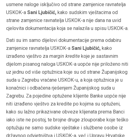
usmene naloge isključivo od strane zamjenice ravnatelja
USKOK-a
Sani Ljubičić,
kako sudskim vještacima od
strane zamjenice ravnatelja USKOK-a nije dana na uvid
cjelovita dokumentacija koja se nalazila u spisu USKOK-a.
Dati su im samo dijelovi dokumentacije prema odabiru
zamjenice ravnatelja USKOK-a
Sani Ljubičić
,
kako
izrađeno vještvo za
margin kredite
koje je sastavnim
dijelom pisanog naloga USKOK-a uopće nije priloženo niti
uz jednu od više optužnica koje su od strane Županijskog
suda u Zagrebu vraćane USKOK-u, a koja optužnica je u
konačnici i odbačena rješenjem Županijskog suda u
Zagrebu. Za pojedine optužene klijente Banke uopće nije
niti izrađeno vještvo za kredite po kojima su optuženi,
kako su lažno prikazivane obveze klijenata prema Banci
iako iste ne postoj, te brojne druge zlouporabe koje teško
optužuju ne samo sudske vještake i službene osobe iz
državnog odvjetništva i USKOK-a, već i Upravu Hrvatske