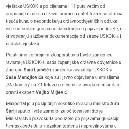
vještaka USKOK-a po cijenama i 11 puta većim od
propisane čime su državni proračun oštetili za više stotina
tisuća kuna, o nedondošenju državnoodvjetničkih odluka
više od sedam godina od dana kada su prijave podnijete, o
krivotvrenju službene dokumentacije od strane USKOK-a i
sudskih vještaka
Pisali smo i o brojnim zlouporabama bivše zamjenice
ravnatelja USKOK-a, sada županijske državne odvjetnice u
Zagrebu
Sani Ljubčić
i zamjenika ravnatelja USKOK-a
Saše Manojlovića
koje su i javno objavljene u emisijama
„
Markov trg
“ na Z1 televiziji o čemu je svoj komentar dao i
pravni ekspert
Veljko Miljević
.
Maxportal
je u posljednjih nekoliko mjeseci ministru
Anti
Šprlji
uputio i više zamolbi za očitovanjem što je
Ministarstvo pravosuđa poduzelo po prijavama grupacije
Fantasyland i dr
. o nezakonitostima i nepravilnostima u