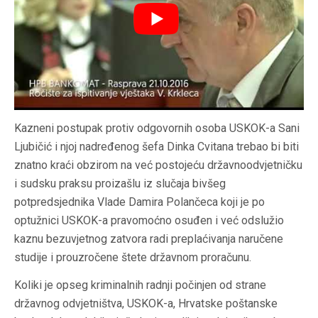
Kazneni postupak protiv odgovornih osoba USKOK-a
Sani
Ljubičić
i njoj nadređenog šefa
Dinka Cvitana
trebao bi biti
znatno kraći obzirom na već postojeću državnoodvjetničku
i sudsku praksu proizašlu iz slučaja bivšeg
potpredsjednika Vlade
Damira Polančeca
koji je po
optužnici USKOK-a pravomoćno osuđen i već odslužio
kaznu bezuvjetnog zatvora radi preplaćivanja naručene
studije i prouzročene štete državnom proračunu.
Koliki je opseg kriminalnih radnji počinjen od strane
državnog odvjetništva, USKOK-a, Hrvatske poštanske