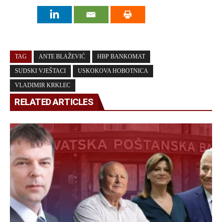
TAG
ANTE BLAŽEVIĆ
HBP BANKOMAT
SUDSKI VJEŠTACI
USKOKOVA HOBOTNICA
VLADIMIR KRKLEC
RELATED ARTICLES