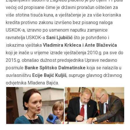
većoj od propisane čime je državni proračun oštećen za
više stotina tisuća kuna, a vještačenje je za više korisnika
kredita protivno zakonu izvršeno bez pisanog naloga
USKOK-a, izravno po usmenom naputku zamjenice
ravnatelja USKOK-a
Sani Ljubičić
što je potvrđeno i
iskazima vještaka
Vladimira Krkleca i Ante Blaževića
koji je inače u vrijeme izrade vještačenja 2010.g. pa sve do
2015.g. obnašao dužnost predsjednika Uprave nedavno
posrnule
Banke Splitsko Dalmatinske
koja se nalazila u
suvlasništvu
Ecije Bajić Kuljiš
, supruge glavnog državnog
odvjetnika Mladena Bajića.