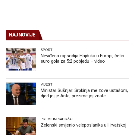
NAJNOVIJE
SPORT
Neviđena rapsodija Hajduka u Europi, četiri
euro gola za 5:2 pobjedu – video
VIJESTI
Ministar Šušnjar: Srpkinja me zove ustašom,
djed joj je Ante, prezime joj znate
PREMIUM SADRŽAJ
Zelenski smijenio veleposlanika u Hrvatskoj