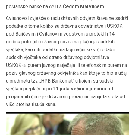
poštanske banke na čelu s
Čedom Maletićem
.
Cvitanovo Izvješće o radu državnih odvjetništava ne sadrži
podatke o tome koliko su državna odvjetništva i USKOK
pod Bajićevim i Cvitanovim vodstvom u proteklih 14
godina potrošili državnog novca na plaćanja sudskih
vještaka, kao niti podatke na koji način se vrši odabir
sudskih vještaka od strane državnog odvjetništva i
USKOK-a. putem javnog natječaja ili telefonskim putem na
poziv glavnog državnog odvjetnika kao što je to bio slučaj
u predmetu tzv. „HPB Bankomat“ u kojem su sudski
vještaci preplaćeni po
11
puta većim cijenama od
propisanih
čime je državnom proračunu nanijeta šteta od
više stotina tisuća kuna.