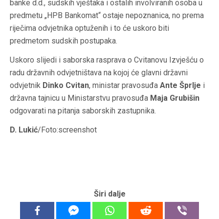
banke d.d., sudskih vještaka i ostalih involviranih osoba u
predmetu „HPB Bankomat“ ostaje nepoznanica, no prema
riječima odvjetnika optuženih i to će uskoro biti
predmetom sudskih postupaka.
Uskoro slijedi i saborska rasprava o Cvitanovu Izvješću o
radu državnih odvjetništava na kojoj će glavni državni
odvjetnik
Dinko Cvitan
, ministar pravosuđa
Ante Šprlje
i
državna tajnicu u Ministarstvu pravosuđa
Maja Grubišin
odgovarati na pitanja saborskih zastupnika.
D. Lukić
/Foto:screenshot
Širi dalje