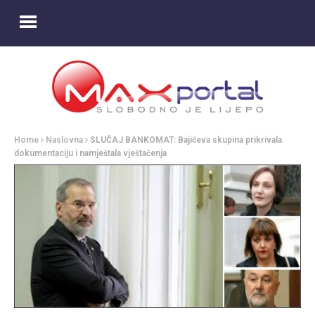
Home
Naslovna
SLUČAJ BANKOMAT: Bajićeva skupina prikrivala
dokumentaciju i namještala vještačenja