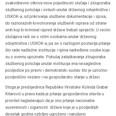
svakodnevno otkriva nove pojedinosti slučaja i zlouporaba
službenog položaja i ovlasti unutar državnog odvjetništva i
USKOK-a, od prikrivanja službene dokumentacije i spisa,
do raznoraznih krivotvorenja službenih isprava od strane
onih koji bi kriminal ispred države trebali spriječiti. U većini
slučajeva radi se o istim osobama unutar državnog
odvjetništva i USKOK-a, pa se s razlogom postavlja pitanje
što rade nadležne institucije i njima nadređene osobe koje
su o svemu upoznate. Pokušaj zataškavanja zlouporaba
službenog položaja unutar institucija ima nesagledive
posljedice po pravni i demokratski sustav što je uzročno-
posljedično vezano i na gospodarsko stanje u državi .
Stoga je predsjednica Republike Hrvatske Kolinda Grabar
Kitarović u pravu kada je pitanje gospodarstva stavila u
prioritet naglašavajući da je ono pitanje nacionalne
suverenosti i sigurnosti države koje je u posljednjih
desetak godina ozbiljno ugroženo i narušeno.