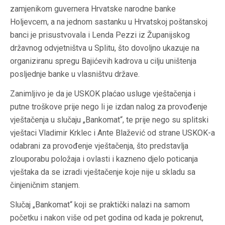
zamjenikom guvernera Hrvatske narodne banke
Holjevcem, a na jednom sastanku u Hrvatskoj poštanskoj
banci je prisustvovala i Lenda Pezzi iz Županijskog
državnog odvjetništva u Splitu, što dovoljno ukazuje na
organiziranu spregu Bajićevih kadrova u cilju uništenja
posljednje banke u vlasništvu države.
Zanimljivo je da je USKOK plaćao usluge vještačenja i
putne troškove prije nego li je izdan nalog za provođenje
vještačenja u slučaju „Bankomat“, te prije nego su splitski
vještaci Vladimir Krklec i Ante Blažević od strane USKOK-a
odabrani za provođenje vještačenja, što predstavlja
zlouporabu položaja i ovlasti i kazneno djelo poticanja
vještaka da se izradi vještačenje koje nije u skladu sa
činjeničnim stanjem.
Slučaj „Bankomat“ koji se praktički nalazi na samom
početku i nakon više od pet godina od kada je pokrenut,