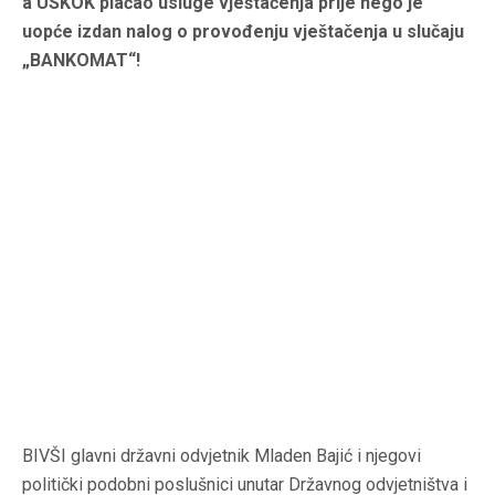
a USKOK plaćao usluge vještačenja prije nego je
uopće izdan nalog o provođenju vještačenja u slučaju
„BANKOMAT“!
BIVŠI glavni državni odvjetnik Mladen Bajić i njegovi
politički podobni poslušnici unutar Državnog odvjetništva i