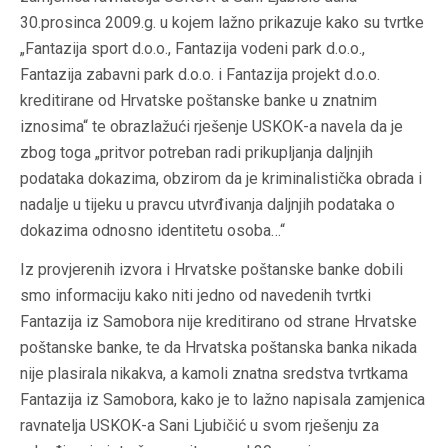
30.prosinca 2009.g. u kojem lažno prikazuje kako su tvrtke
„Fantazija sport d.o.o., Fantazija vodeni park d.o.o.,
Fantazija zabavni park d.o.o. i Fantazija projekt d.o.o.
kreditirane od Hrvatske poštanske banke u znatnim
iznosima“ te obrazlažući rješenje USKOK-a navela da je
zbog toga „pritvor potreban radi prikupljanja daljnjih
podataka dokazima, obzirom da je kriminalistička obrada i
nadalje u tijeku u pravcu utvrđivanja daljnjih podataka o
dokazima odnosno identitetu osoba…“
Iz provjerenih izvora i Hrvatske poštanske banke dobili
smo informaciju kako niti jedno od navedenih tvrtki
Fantazija iz Samobora nije kreditirano od strane Hrvatske
poštanske banke, te da Hrvatska poštanska banka nikada
nije plasirala nikakva, a kamoli znatna sredstva tvrtkama
Fantazija iz Samobora, kako je to lažno napisala zamjenica
ravnatelja USKOK-a Sani Ljubičić u svom rješenju za