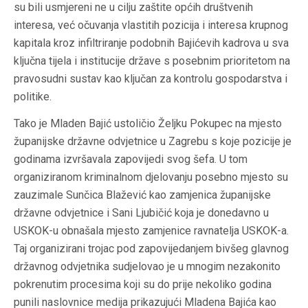
su bili usmjereni ne u cilju zaštite općih društvenih
interesa, već očuvanja vlastitih pozicija i interesa krupnog
kapitala kroz infiltriranje podobnih Bajićevih kadrova u sva
ključna tijela i institucije države s posebnim prioritetom na
pravosudni sustav kao ključan za kontrolu gospodarstva i
politike.
Tako je Mladen Bajić ustoličio Željku Pokupec na mjesto
županijske državne odvjetnice u Zagrebu s koje pozicije je
godinama izvršavala zapovijedi svog šefa. U tom
organiziranom kriminalnom djelovanju posebno mjesto su
zauzimale Sunčica Blažević kao zamjenica županijske
državne odvjetnice i Sani Ljubičić koja je donedavno u
USKOK-u obnašala mjesto zamjenice ravnatelja USKOK-a.
Taj organizirani trojac pod zapovijedanjem bivšeg glavnog
državnog odvjetnika sudjelovao je u mnogim nezakonito
pokrenutim procesima koji su do prije nekoliko godina
punili naslovnice medija prikazujući Mladena Bajića kao