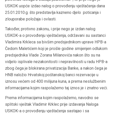
USKOK uopće izdao nalog o provođenju vještačenja dana
25.01.2010.g. što predstavlja kazneno djelo poticanja i
zlouporabe položaja i ovlasti.
Također, protivno zakonu, i prije nego je izdan nalog
USKOK-a o provođenju vještačenja, održavani su sastanci
Vladimira Krkleca sa bivšim predsjednikom uprave HPB-a
Čedom Maletićem koji je prošle godine smijenjen odlukom
predsjednika Vlade Zorana Milanovića nakon što su na
vidjelo isplivale nezakonitosti i nepravilnosti u radu HPB-a
zbog čega je blokirana privatizacija Banke, a nakon čega je
HNB naložio Hrvatskoj poštanskoj banci rezervacije u
iznosu većem od 400 milijuna kuna, a prema neslužbenim
informacijama kojim raspolažemo taj iznos je i znatno veći.
Prema informacijama kojim raspolažemo, navodno se
splitski vještak Vladimir Krklec prije izdavanja Naloga
USKOK-a o provođenju vještačenja sastajao i sa