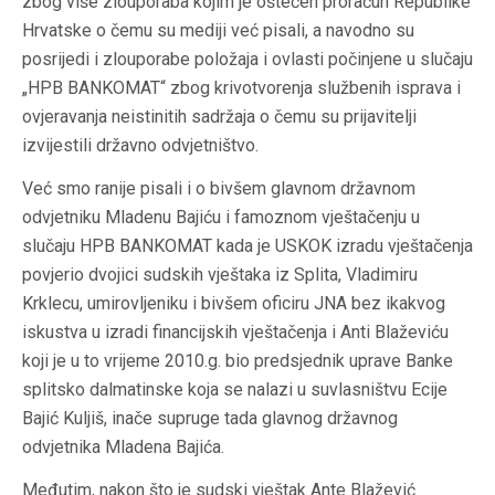
zbog više zlouporaba kojim je oštećen proračun Republike
Hrvatske o čemu su mediji već pisali, a navodno su
posrijedi i zlouporabe položaja i ovlasti počinjene u slučaju
„HPB BANKOMAT“ zbog krivotvorenja službenih isprava i
ovjeravanja neistinitih sadržaja o čemu su prijavitelji
izvijestili državno odvjetništvo.
Već smo ranije pisali i o bivšem glavnom državnom
odvjetniku Mladenu Bajiću i famoznom vještačenju u
slučaju HPB BANKOMAT kada je USKOK izradu vještačenja
povjerio dvojici sudskih vještaka iz Splita, Vladimiru
Krklecu, umirovljeniku i bivšem oficiru JNA bez ikakvog
iskustva u izradi financijskih vještačenja i Anti Blaževiću
koji je u to vrijeme 2010.g. bio predsjednik uprave Banke
splitsko dalmatinske koja se nalazi u suvlasništvu Ecije
Bajić Kuljiš, inače supruge tada glavnog državnog
odvjetnika Mladena Bajića.
Međutim, nakon što je sudski vještak Ante Blažević