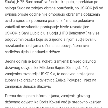
Slučaj „HPB Bankomat“ već nekoliko puta je prekidan po
nalogu Suda na zahtjev obrane optuženih, no USKOK još od
svibnja prošle godine nije omogućio obranama optuženih
uvid u spise sa popisima pismena čime se pokušava
zataškati nezakonito postupanje bivše ravnateljice
USKOK-a Sani Ljubičić u slučaju „HPB Bankomat“, te više
odgovornih osoba koje su zajedno s njom sudjelovali u
nezakonitim radnjama o čemu su obaviještena sva
nadležna tijela i institucije države.
Jedna od njih je Boris Koketi, zamjenik bivšeg glavnog
državnog odvjetnika Mladena Bajića, Sani Ljubičić,
zamjenica ravnatelja USKOK-a, te nedavno smijenjena
županijska državna odvjetnica Željka Pokupec i njezina
zamjenica Sunčica Blažević.
Prema dostupnim informacijama, zamjenik glavnog
državnog odvjetnika Boris Koketi već je stegovno kažnjen