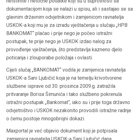
neistinite i netočne podatke koji su u suprotnosti sa
dokumentacijom koja se nalazi u spisu, ali i sastajao se sa
glavnim državnim odvjetnikom i zamjenicom ravnatelja
USKOK-a koji mu je za izradu vještačenja u slučaju „HPB
BANKOMAT“ plaćao i prije nego je počeo istražni
postupak, te prije nego je USKOK izdao nalog za
provođenje vještačenja, što predstavlja kazneno djelo
poticanja i zlouporabe položaja i ovlasti.
Cijeli slučaj „BANKOMAT“ vodila je zamjenica ravnatelja
USKOK-a Sani Ljubičić koja je na temelju krivotvorene
službene isprave od 30. prosinca 2009.g. zatražila
pritvaranje Borisa Šimunića i tako službeno pokrenula
istražni postupak „Bankomat“, iako su i prije toga državno
odvjetništvo i USKOK nezakonito provodili istražne radnje
o čemu postoje mnogobrojni dokazi.
Maxportal je već objavio dokument koji je potpisala
zamjenica ravnatelja USKOK-a Sani Ljubičić dana