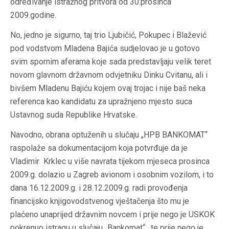
određivanje istražnog pritvora od 30.prosinca
2009.godine.
No, jedno je sigurno, taj trio Ljubičić, Pokupec i Blažević
pod vodstvom Mladena Bajića sudjelovao je u gotovo
svim spornim aferama koje sada predstavljaju velik teret
novom glavnom državnom odvjetniku Dinku Cvitanu, ali i
bivšem Mladenu Bajiću kojem ovaj trojac i nije baš neka
referenca kao kandidatu za upražnjeno mjesto suca
Ustavnog suda Republike Hrvatske.
Navodno, obrana optuženih u slučaju „HPB BANKOMAT“
raspolaže sa dokumentacijom koja potvrđuje da je
Vladimir Krklec u više navrata tijekom mjeseca prosinca
2009.g. dolazio u Zagreb avionom i osobnim vozilom, i to
dana 16.12.2009.g. i 28.12.2009.g. radi provođenja
financijsko knjigovodstvenog vještačenja što mu je
plaćeno unaprijed državnim novcem i prije nego je USKOK
pokrenuo istragu u slučaju „Bankomat“ , te prije nego je