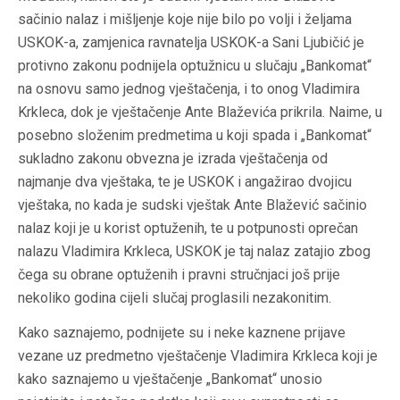
sačinio nalaz i mišljenje koje nije bilo po volji i željama
USKOK-a, zamjenica ravnatelja USKOK-a Sani Ljubičić je
protivno zakonu podnijela optužnicu u slučaju „Bankomat“
na osnovu samo jednog vještačenja, i to onog Vladimira
Krkleca, dok je vještačenje Ante Blaževića prikrila. Naime, u
posebno složenim predmetima u koji spada i „Bankomat“
sukladno zakonu obvezna je izrada vještačenja od
najmanje dva vještaka, te je USKOK i angažirao dvojicu
vještaka, no kada je sudski vještak Ante Blažević sačinio
nalaz koji je u korist optuženih, te u potpunosti oprečan
nalazu Vladimira Krkleca, USKOK je taj nalaz zatajio zbog
čega su obrane optuženih i pravni stručnjaci još prije
nekoliko godina cijeli slučaj proglasili nezakonitim.
Kako saznajemo, podnijete su i neke kaznene prijave
vezane uz predmetno vještačenje Vladimira Krkleca koji je
kako saznajemo u vještačenje „Bankomat“ unosio