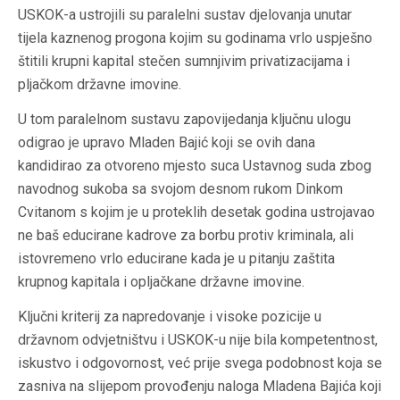
USKOK-a ustrojili su paralelni sustav djelovanja unutar
tijela kaznenog progona kojim su godinama vrlo uspješno
štitili krupni kapital stečen sumnjivim privatizacijama i
pljačkom državne imovine.
U tom paralelnom sustavu zapovijedanja ključnu ulogu
odigrao je upravo Mladen Bajić koji se ovih dana
kandidirao za otvoreno mjesto suca Ustavnog suda zbog
navodnog sukoba sa svojom desnom rukom Dinkom
Cvitanom s kojim je u proteklih desetak godina ustrojavao
ne baš educirane kadrove za borbu protiv kriminala, ali
istovremeno vrlo educirane kada je u pitanju zaštita
krupnog kapitala i opljačkane državne imovine.
Ključni kriterij za napredovanje i visoke pozicije u
državnom odvjetništvu i USKOK-u nije bila kompetentnost,
iskustvo i odgovornost, već prije svega podobnost koja se
zasniva na slijepom provođenju naloga Mladena Bajića koji