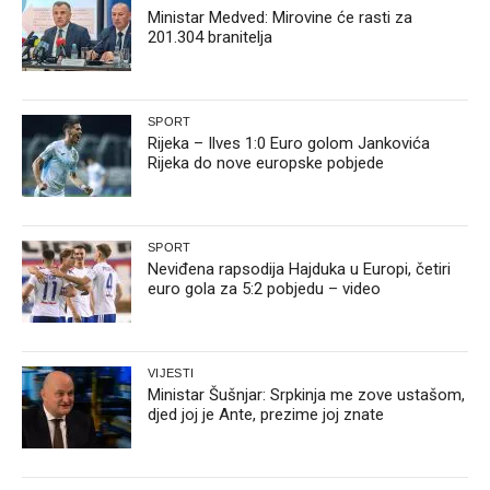
Ministar Medved: Mirovine će rasti za
201.304 branitelja
SPORT
Rijeka – Ilves 1:0 Euro golom Jankovića
Rijeka do nove europske pobjede
SPORT
Neviđena rapsodija Hajduka u Europi, četiri
euro gola za 5:2 pobjedu – video
VIJESTI
Ministar Šušnjar: Srpkinja me zove ustašom,
djed joj je Ante, prezime joj znate