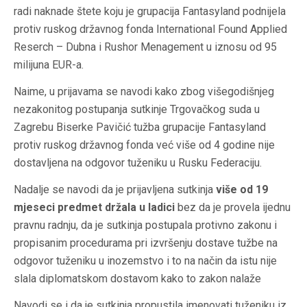
radi naknade štete koju je grupacija Fantasyland podnijela
protiv ruskog državnog fonda International Found Applied
Reserch – Dubna i Rushor Menagement u iznosu od 95
milijuna EUR-a.
Naime, u prijavama se navodi kako zbog višegodišnjeg
nezakonitog postupanja sutkinje Trgovačkog suda u
Zagrebu Biserke Pavičić tužba grupacije Fantasyland
protiv ruskog državnog fonda već više od 4 godine nije
dostavljena na odgovor tuženiku u Rusku Federaciju.
Nadalje se navodi da je prijavljena sutkinja
više od 19
mjeseci predmet držala u ladici
bez da je provela ijednu
pravnu radnju, da je sutkinja postupala protivno zakonu i
propisanim procedurama pri izvršenju dostave tužbe na
odgovor tuženiku u inozemstvo i to na način da istu nije
slala diplomatskom dostavom kako to zakon nalaže
Navodi se i da je sutkinja propustila imenovati tuženiku iz