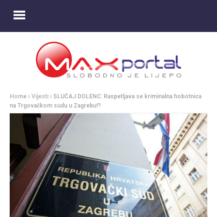
Home
Vijesti
SLUČAJ DOLENC: Raspetljava se kriminalna hobotnica
na Trgovačkom sudu u Zagrebu!?