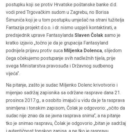
postupku koji se protiv Hrvatske poštanske banke d.d.
vodi pred Trgovačkim sudom u Zagrebu, no Borisa
Šimunića koji je u tom postupku umješač na strani tužitelja
Fantazija projekt d.o.o. i dr. nismo uspjeli kontaktirati, a
predsjednik uprave Fantasylanda
Slaven Čolak s
amo je
kratko izjavio „točno je da je grupacija Fantasyland
podnijela prijavu protiv suca
Miljenka Dolenca
, slijedom
čega očekujemo postupanje svih nadležnih tijela, prije
svega Ministarstva pravosuđa i Državnog sudbenog
vijeća“.
Na pitanje, zašto je sudac Miljenko Dolenc krivotvorio i
mijenjao sadržaj zapisnika sa održane rasprave dana 21.
prosinca 2017.g., a osobito imajući u vidu da je ta rasprava
snimljena i tonskim zapisom, Čolak je odgovorio: „očito da
sudac nije znao da se javna rasprava snima“, a na pitanje
tko je snimao raspravu, Čolak je odgovorio „bitan je sadržaj
i autentičnost tonskog zapisa, a ne tko je raspravu