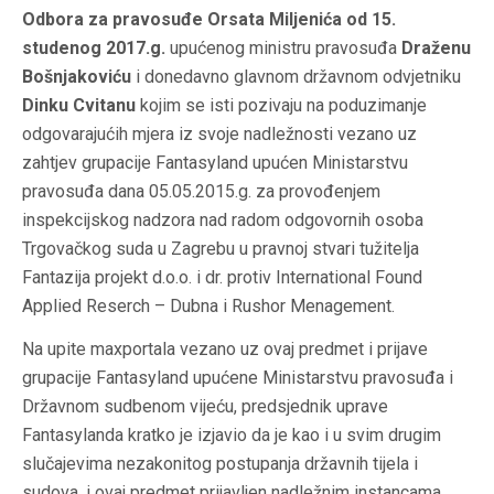
Odbora za pravosuđe Orsata Miljenića od 15.
studenog 2017.g
.
upućenog ministru pravosuđa
Draženu
Bošnjakoviću
i donedavno glavnom državnom odvjetniku
Dinku Cvitanu
kojim se isti pozivaju na poduzimanje
odgovarajućih mjera iz svoje nadležnosti vezano uz
zahtjev grupacije Fantasyland upućen Ministarstvu
pravosuđa dana 05.05.2015.g. za provođenjem
inspekcijskog nadzora nad radom odgovornih osoba
Trgovačkog suda u Zagrebu u pravnoj stvari tužitelja
Fantazija projekt d.o.o. i dr. protiv International Found
Applied Reserch – Dubna i Rushor Menagement.
Na upite maxportala vezano uz ovaj predmet i prijave
grupacije Fantasyland upućene Ministarstvu pravosuđa i
Državnom sudbenom vijeću, predsjednik uprave
Fantasylanda kratko je izjavio da je kao i u svim drugim
slučajevima nezakonitog postupanja državnih tijela i
sudova, i ovaj predmet prijavljen nadležnim instancama