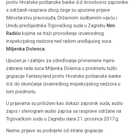
protiv Hrvatske poštanske banke d.d. krivotvorio zapisnike
s održanih rasprava zbog čega su upućene prijave
Ministarstvu pravosuđa, Državnom sudbenom vijeću i
Uredu predsjednika Trgovačkog suda u Zagrebu
Nini
Radiću
kojima se traži provođenje izvanrednog
inspekcijskog nadzora nad radom uređujućeg suca
Miljenka Dolenca.
Upućen je i zahtjev za određivanje privremene mjere
zabrane rada suca Miljenka Dolenca u predmetu tužbi
grupacije Fantasyland protiv Hrvatske poštanske banke
d.d. do okončanja izvanrednog inspekcijskog nadzora u
tom predmetu.
U prijavama su priloženi kao dokazi zapisnik suda, audio
zapis i stenogram audio zapisa sa rasprave održane na
Trgovačkom sudu u Zagrebu dana 21. prosinca 2017.g.
Naime, prijave su podnijete od strane grupacije