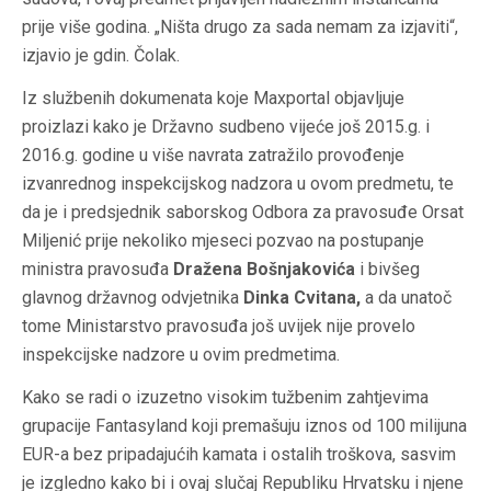
prije više godina. „Ništa drugo za sada nemam za izjaviti“,
izjavio je gdin. Čolak.
Iz službenih dokumenata koje Maxportal objavljuje
proizlazi kako je Državno sudbeno vijeće još 2015.g. i
2016.g. godine u više navrata zatražilo provođenje
izvanrednog inspekcijskog nadzora u ovom predmetu, te
da je i predsjednik saborskog Odbora za pravosuđe Orsat
Miljenić prije nekoliko mjeseci pozvao na postupanje
ministra pravosuđa
Dražena Bošnjakovića
i bivšeg
glavnog državnog odvjetnika
Dinka Cvitana
,
a da unatoč
tome Ministarstvo pravosuđa još uvijek nije provelo
inspekcijske nadzore u ovim predmetima.
Kako se radi o izuzetno visokim tužbenim zahtjevima
grupacije Fantasyland koji premašuju iznos od 100 milijuna
EUR-a bez pripadajućih kamata i ostalih troškova, sasvim
je izgledno kako bi i ovaj slučaj Republiku Hrvatsku i njene