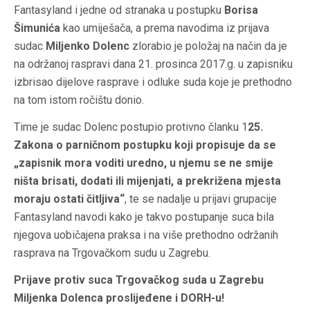
Fantasyland i jedne od stranaka u postupku
Borisa
Šimunića
kao umiješača, a prema navodima iz prijava
sudac
Miljenko Dolenc
zlorabio je položaj na način da je
na održanoj raspravi dana 21. prosinca 2017.g. u zapisniku
izbrisao dijelove rasprave i odluke suda koje je prethodno
na tom istom ročištu donio.
Time je sudac Dolenc postupio protivno članku
1
25.
Zakona o parničnom postupku koji propisuje da se
„zapisnik mora voditi uredno, u njemu se ne smije
ništa brisati, dodati ili mijenjati, a prekrižena mjesta
moraju ostati čitljiva“
,
te se nadalje u prijavi grupacije
Fantasyland navodi kako je takvo postupanje suca bila
njegova uobičajena praksa i na više prethodno održanih
rasprava na Trgovačkom sudu u Zagrebu.
Prijave protiv suca Trgovačkog suda u Zagrebu
Miljenka Dolenca proslijeđene i DORH-u!