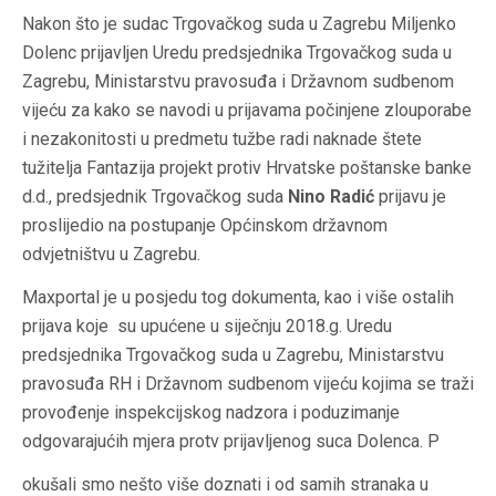
Nakon što je sudac Trgovačkog suda u Zagrebu
Miljenko
Dolenc
prijavljen Uredu predsjednika Trgovačkog suda u
Zagrebu, Ministarstvu pravosuđa i Državnom sudbenom
vijeću za kako se navodi u prijavama počinjene zlouporabe
i nezakonitosti u predmetu tužbe radi naknade štete
tužitelja Fantazija projekt protiv Hrvatske poštanske banke
d.d., predsjednik Trgovačkog suda
Nino Radić
prijavu je
proslijedio na postupanje Općinskom državnom
odvjetništvu u Zagrebu.
Maxportal je u posjedu tog dokumenta, kao i više ostalih
prijava koje su upućene u siječnju 2018.g. Uredu
predsjednika Trgovačkog suda u Zagrebu, Ministarstvu
pravosuđa RH i Državnom sudbenom vijeću kojima se traži
provođenje inspekcijskog nadzora i poduzimanje
odgovarajućih mjera protv prijavljenog suca Dolenca. P
okušali smo nešto više doznati i od samih stranaka u