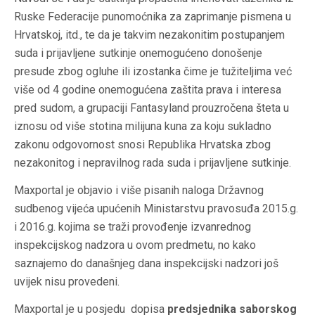
Ruske Federacije punomoćnika za zaprimanje pismena u
Hrvatskoj, itd., te da je takvim nezakonitim postupanjem
suda i prijavljene sutkinje onemogućeno donošenje
presude zbog ogluhe ili izostanka čime je tužiteljima već
više od 4 godine onemogućena zaštita prava i interesa
pred sudom, a grupaciji Fantasyland prouzročena šteta u
iznosu od više stotina milijuna kuna za koju sukladno
zakonu odgovornost snosi Republika Hrvatska zbog
nezakonitog i nepravilnog rada suda i prijavljene sutkinje.
Maxportal je objavio i više pisanih naloga Državnog
sudbenog vijeća upućenih Ministarstvu pravosuđa 2015.g.
i 2016.g. kojima se traži provođenje izvanrednog
inspekcijskog nadzora u ovom predmetu, no kako
saznajemo do današnjeg dana inspekcijski nadzori još
uvijek nisu provedeni.
Maxportal je u posjedu dopisa
predsjednika saborskog