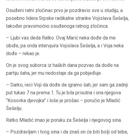
Osuđeni ratni zločinac prvo je pozdravio sve u studiju, a
posebno lidera Srpske radikalne stranke Vojislava Šešelja,
također pravomoćno osuđenoga ratnog zločinca.
– Ljubi vas deda Ratko. Ovaj Marić neka dođe da me
obiđe, pa onda intervjuira Vojislava Šešelja, a i Voja neka
dođe – rekao je.
On je svog suborca iz haških dana pozvao da dođe na
partiju šaha, jer mu nedostaje da ga pobjeđuje.
– Darko, reci Voji da dođe da igramo šah, jer sam ga zadnji
put tukao 7 na prema 1. Tu je bila prisutna i ona njegova
“Kosovka djevojka” i loše je prošao – poručio je Mladić
Šešelju.
Ratko Mladić imao je poruku za Šešelja i njegovog sina.
– Pozdravljam i tvog sina i da znaš on će biti bolji od tebe,