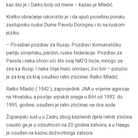
kao što je i Darko bolji od mene – kazao je Mladić.
Kratko obraćanje iskoristio je i da uputi posebnu poruku
zastupniku ruske Dume Pavelu Doroginu i to na ruskom
jeziku:
– Poseban pozdrav za Rusiju. Pozdravi Komunističku
partiju sovjetsku, pardon, ruske federacije. Pozdrav za
Pavela i neka otvori oči što ovaj NATO hoće, mnogo se
šire ka Rusiji. I neka Voja malo omršavi, živi bili – poručio
je za kraj za kraj osuđeni ratni zločinac Ratko Mladić.
Ratko Mladić ( 1942.), zapovjednik JNA u vrijeme agresije
na Hrvatsku, a poslije srpskih snaga u BiH od 1992. do
1995. godine, osuđeni je ratni zločinac na dva suda.
Županijski sud u u Zadru zbog kaznenih djela ratnih zločina
osudio ga je u odsutnosti na 20 godina zatvora, a u Haagu
je osuđen na kaznu doživotnoga zatvora.