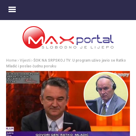
Home
Vijesti
ŠOK NA SRPSKOJ TV: U program uživo javio se Ratko
Mladić i poslao čudnu poruku