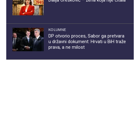
Dalija Orešković – žena koja nije čitala
KOLUMNE
DP otvorio proces, Sabor ga pretvara
u državni dokument: Hrvati u BiH traže
prava, a ne milost