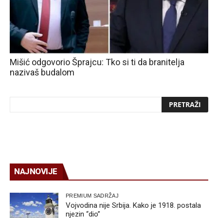
Mišić odgovorio Šprajcu: Tko si ti da branitelja
nazivaš budalom
NAJNOVIJE
PREMIUM SADRŽAJ
Vojvodina nije Srbija. Kako je 1918. postala
njezin “dio”