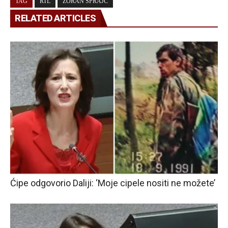
TAG
RTL
ZORAN ŠPRAJC
RELATED ARTICLES
Ćipe odgovorio Daliji: ‘Moje cipele nositi ne možete’