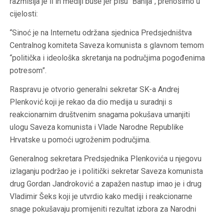
razmišlja je li ih mediji buše jer pišu “Banija”, prenosimo u
cijelosti:
“Sinoć je na Internetu održana sjednica Predsjedništva
Centralnog komiteta Saveza komunista s glavnom temom
“politička i ideološka skretanja na područjima pogođenima
potresom”.
Raspravu je otvorio generalni sekretar SK-a Andrej
Plenković koji je rekao da dio medija u suradnji s
reakcionarnim društvenim snagama pokušava umanjiti
ulogu Saveza komunista i Vlade Narodne Republike
Hrvatske u pomoći ugroženim područjima.
Generalnog sekretara Predsjednika Plenkovića u njegovu
izlaganju podržao je i politički sekretar Saveza komunista
drug Gordan Jandroković a zapažen nastup imao je i drug
Vladimir Šeks koji je utvrdio kako mediji i reakcionarne
snage pokušavaju promijeniti rezultat izbora za Narodni