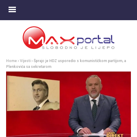
Home
Vijesti
Šprajc je HDZ usporedio s komunističkom partijom, a
Plenkovića sa sekretarom