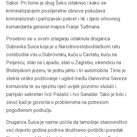
Sabor. Pri tome je drug Šeks istaknuo i kako se
kriminalizacijom poslijeratne obnove pokušava
kriminalizirati i partizanski pokret i lik i djelo vrhovnog
komandanta general-majora Franje Tuđmana.
Posebno se u svom izlaganju istaknula drugarica
Dubravka Šuica koja je u Narodnooslobodilačkom ratu
oslobodila vilu u Dubrovniku, kuću u Cavtatu, kuću na
Pelješcu, stan na Lapadu, stan u Zagrebu, vikendicu na
Blidinjskom jezeru, te jednu jahtu i tri automobila. Time je
stekla veliko poštovanje i ugled među članovima Saveza
komunista te su njezinu riječ uvijek pozorno slušali i
partijski sekretari Ivić Pašalić i Ivo Sanader. Tako je bilo i
sinoć kad je govorila o problemima na potresom
pogođenom području.
Drugarica Šuica je naime uočila da tamošnje stanovništvo
već dvjesto godina podriva društveno-politički poredak