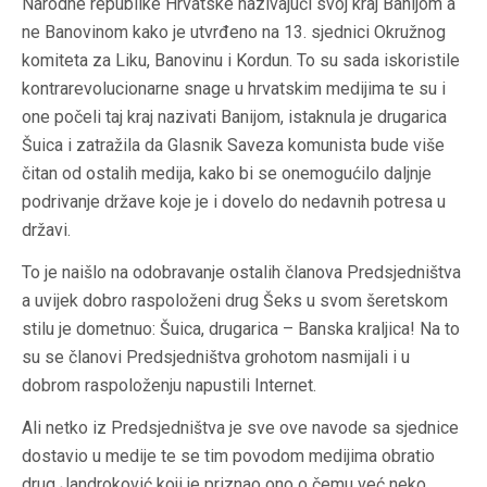
Narodne republike Hrvatske nazivajući svoj kraj Banijom a
ne Banovinom kako je utvrđeno na 13. sjednici Okružnog
komiteta za Liku, Banovinu i Kordun. To su sada iskoristile
kontrarevolucionarne snage u hrvatskim medijima te su i
one počeli taj kraj nazivati Banijom, istaknula je drugarica
Šuica i zatražila da Glasnik Saveza komunista bude više
čitan od ostalih medija, kako bi se onemogućilo daljnje
podrivanje države koje je i dovelo do nedavnih potresa u
državi.
To je naišlo na odobravanje ostalih članova Predsjedništva
a uvijek dobro raspoloženi drug Šeks u svom šeretskom
stilu je dometnuo: Šuica, drugarica – Banska kraljica! Na to
su se članovi Predsjedništva grohotom nasmijali i u
dobrom raspoloženju napustili Internet.
Ali netko iz Predsjedništva je sve ove navode sa sjednice
dostavio u medije te se tim povodom medijima obratio
drug Jandroković koji je priznao ono o čemu već neko