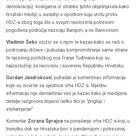
demokraciju) kolegama iz stranke ljutito objašnjavala kako
hrvatski mediji, u suradnji s oporbom kuju urotu protiv
HDZ-a zbog toga što u svojim naslovima potresom
pogođena područja nazivaju Banijom, a ne Banovinom.
Vladimir Šeks
složio se s njom te kazao kako se radi o
podrivanju države i pokušaju kompromitiranja same strane
te njezinog političkog oca Franje Tuđmana koji su
najzaslužniji za neovisnu i suverenu Republiku Hrvatsku.
Gordan Jandroković
sutradan je komentirao informacije
koje su iscurile sa sjednice vrha HDZ-a. Nijednu
informaciju nije demantirao već je kazao kako je medijima
detalje razgovora dojavio netko tko je “priglup i
zlonamjeran”.
Komentar
Zorana Šprajca
na ponašanje vrha HDZ-a koji, u
trenutku dok se Hrvatska bori s pandemijom i potresima,