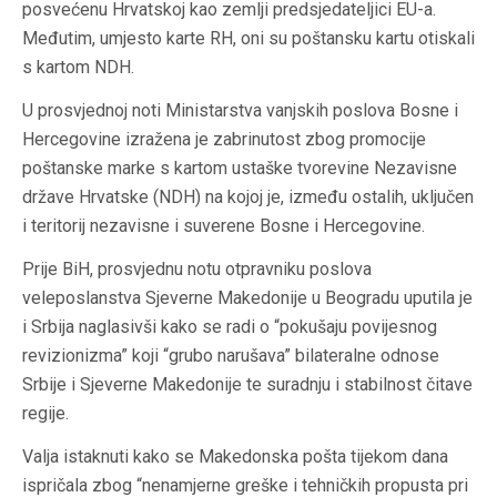
posvećenu Hrvatskoj kao zemlji predsjedateljici EU-a.
Međutim, umjesto karte RH, oni su poštansku kartu otiskali
s kartom NDH.
U prosvjednoj noti Ministarstva vanjskih poslova Bosne i
Hercegovine izražena je zabrinutost zbog promocije
poštanske marke s kartom ustaške tvorevine Nezavisne
države Hrvatske (NDH) na kojoj je, između ostalih, uključen
i teritorij nezavisne i suverene Bosne i Hercegovine.
Prije BiH, prosvjednu notu otpravniku poslova
veleposlanstva Sjeverne Makedonije u Beogradu uputila je
i Srbija naglasivši kako se radi o “pokušaju povijesnog
revizionizma” koji “grubo narušava” bilateralne odnose
Srbije i Sjeverne Makedonije te suradnju i stabilnost čitave
regije.
Valja istaknuti kako se Makedonska pošta tijekom dana
ispričala zbog “nenamjerne greške i tehničkih propusta pri