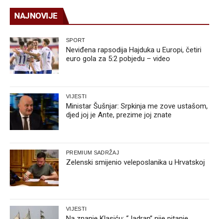
NAJNOVIJE
SPORT
Neviđena rapsodija Hajduka u Europi, četiri
euro gola za 5:2 pobjedu – video
VIJESTI
Ministar Šušnjar: Srpkinja me zove ustašom,
djed joj je Ante, prezime joj znate
PREMIUM SADRŽAJ
Zelenski smijenio veleposlanika u Hrvatskoj
VIJESTI
Na znanje Klasiću: “Jadran” nije pitanje