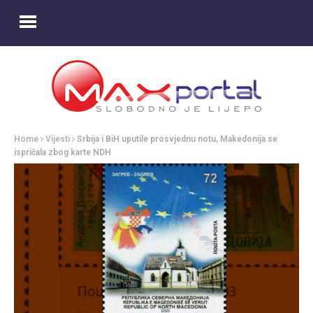
Home
Vijesti
Srbija i BiH uputile prosvjednu notu, Makedonija se
ispričala zbog karte NDH