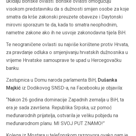
ukidaju Bonske ovlasti. Bonske ovlasti omogućuju
visokom predstavniku da s dužnosti smijen osobe za koje
smatra da krše zakonski preuzete obaveze i Daytonski
mirovni sporazum te da, kada to smatra neophodnim,
nametne zakone ako ih ne usvoje zakonodavna tijela BiH.
Te neograničene ovlasti su najviše korištene protiv Hrvata,
za pravdanje odluka o smjenjivanju hrvatskih dužnosnika u
vrijeme Hrvatske samouprave te upad u Hercegovačku
banku.
Zastupnica u Domu naroda parlamenta BiH,
Dušanka
Majkić
iz Dodikovog SNSD-a, na Facebooku je objavila:
“Nakon 26 godina dominacije Zapadnih zemalja u BiH, ta
era je sada završena. Republika Srpska, uz pomoć
međunarodnih prijatelja, ostvarila je veliku pobjedu na
međunarodnom planu. MI SVOJ PUT ZNAMO!”
Kolega iz Mostara u telefonskom razgovora ovako nam je