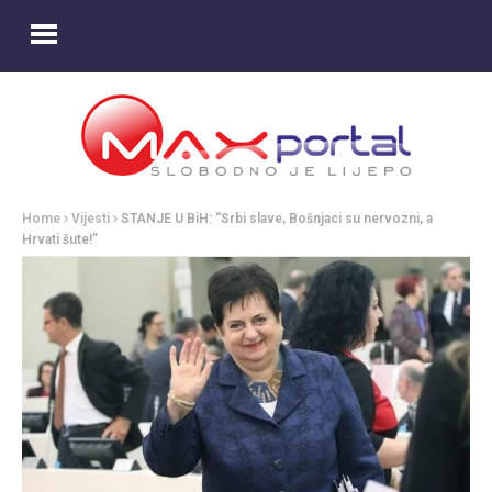
Home
Vijesti
STANJE U BiH: “Srbi slave, Bošnjaci su nervozni, a
Hrvati šute!”