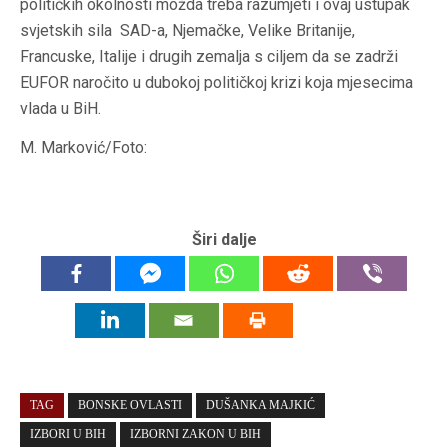
političkih okolnosti možda treba razumjeti i ovaj ustupak
svjetskih sila SAD-a, Njemačke, Velike Britanije,
Francuske, Italije i drugih zemalja s ciljem da se zadrži
EUFOR naročito u dubokoj političkoj krizi koja mjesecima
vlada u BiH.
M. Marković/Foto:
Širi dalje
TAG
BONSKE OVLASTI
DUŠANKA MAJKIĆ
IZBORI U BIH
IZBORNI ZAKON U BIH