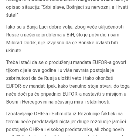
opisao sitauciju: “Srbi slave, Bošnjaci su nervozni, a Hrvati
šute!”
Iako su u Banja Luci dobre volje, zbog veće uključenosti
Rusije u rješenje problema u BiH, što je potvrdio i sam
Milorad Dodik, nije izvjesno da će Bonske ovlasti biti
ukinute.
Treba istaći da se o produženju mandata EUFOR-a govori
tijkom cijele ove godine i u više navrata postojala je
zabrinutost da će Rusija uložiti veto i tako okončati
EUFOR-ov mandat. Ipak, kako trenutno stoje stvari, do toga
neće doći pa će pripadnici EUFOR-a nastaviti s misijom u
Bosni i Hercegovini na očuvanju mira i stabilnosti.
Izostavljanje OHR-a i Schmidta iz Rezolucije faktički na
terenu neće predstavljati ništa jer druge rezolucije jamčei
postojanje OHR-a i visokog predstavnika, ali zbog novih