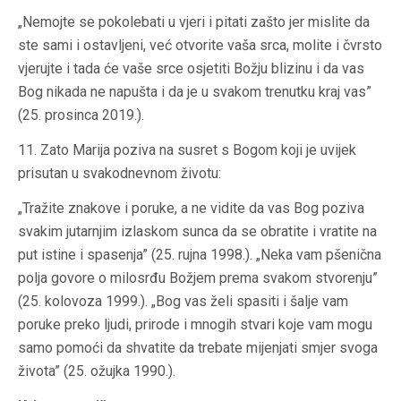
„Nemojte se pokolebati u vjeri i pitati zašto jer mislite da
ste sami i ostavljeni, već otvorite vaša srca, molite i čvrsto
vjerujte i tada će vaše srce osjetiti Božju blizinu i da vas
Bog nikada ne napušta i da je u svakom trenutku kraj vas”
(25. prosinca 2019.).
11. Zato Marija poziva na susret s Bogom koji je uvijek
prisutan u svakodnevnom životu:
„Tražite znakove i poruke, a ne vidite da vas Bog poziva
svakim jutarnjim izlaskom sunca da se obratite i vratite na
put istine i spasenja” (25. rujna 1998.). „Neka vam pšenična
polja govore o milosrđu Božjem prema svakom stvorenju”
(25. kolovoza 1999.). „Bog vas želi spasiti i šalje vam
poruke preko ljudi, prirode i mnogih stvari koje vam mogu
samo pomoći da shvatite da trebate mijenjati smjer svoga
života” (25. ožujka 1990.).