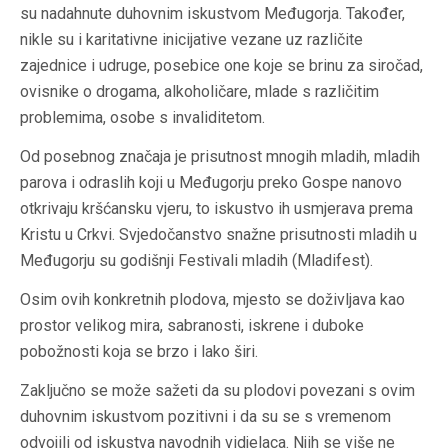
su nadahnute duhovnim iskustvom Međugorja. Također,
nikle su i karitativne inicijative vezane uz različite
zajednice i udruge, posebice one koje se brinu za siročad,
ovisnike o drogama, alkoholičare, mlade s različitim
problemima, osobe s invaliditetom.
Od posebnog značaja je prisutnost mnogih mladih, mladih
parova i odraslih koji u Međugorju preko Gospe nanovo
otkrivaju kršćansku vjeru, to iskustvo ih usmjerava prema
Kristu u Crkvi. Svjedočanstvo snažne prisutnosti mladih u
Međugorju su godišnji Festivali mladih (Mladifest).
Osim ovih konkretnih plodova, mjesto se doživljava kao
prostor velikog mira, sabranosti, iskrene i duboke
pobožnosti koja se brzo i lako širi.
Zaključno se može sažeti da su plodovi povezani s ovim
duhovnim iskustvom pozitivni i da su se s vremenom
odvojili od iskustva navodnih vidjelaca. Njih se više ne