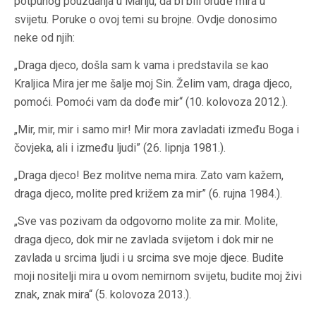
potpunog pouzdanja u Mariju, da bi bili oruđe mira u
svijetu. Poruke o ovoj temi su brojne. Ovdje donosimo
neke od njih:
„Draga djeco, došla sam k vama i predstavila se kao
Kraljica Mira jer me šalje moj Sin. Želim vam, draga djeco,
pomoći. Pomoći vam da dođe mir“ (10. kolovoza 2012.).
„Mir, mir, mir i samo mir! Mir mora zavladati između Boga i
čovjeka, ali i između ljudi” (26. lipnja 1981.).
„Draga djeco! Bez molitve nema mira. Zato vam kažem,
draga djeco, molite pred križem za mir” (6. rujna 1984.).
„Sve vas pozivam da odgovorno molite za mir. Molite,
draga djeco, dok mir ne zavlada svijetom i dok mir ne
zavlada u srcima ljudi i u srcima sve moje djece. Budite
moji nositelji mira u ovom nemirnom svijetu, budite moj živi
znak, znak mira“ (5. kolovoza 2013.).