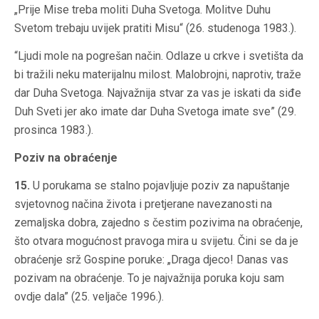
„Prije Mise treba moliti Duha Svetoga. Molitve Duhu
Svetom trebaju uvijek pratiti Misu“ (26. studenoga 1983.).
“Ljudi mole na pogrešan način. Odlaze u crkve i svetišta da
bi tražili neku materijalnu milost. Malobrojni, naprotiv, traže
dar Duha Svetoga. Najvažnija stvar za vas je iskati da siđe
Duh Sveti jer ako imate dar Duha Svetoga imate sve” (29.
prosinca 1983.).
Poziv na obraćenje
15.
U porukama se stalno pojavljuje poziv za napuštanje
svjetovnog načina života i pretjerane navezanosti na
zemaljska dobra, zajedno s čestim pozivima na obraćenje,
što otvara mogućnost pravoga mira u svijetu. Čini se da je
obraćenje srž Gospine poruke: „Draga djeco! Danas vas
pozivam na obraćenje. To je najvažnija poruka koju sam
ovdje dala” (25. veljače 1996.).