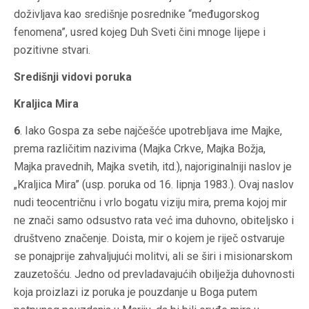
doživljava kao središnje posrednike “međugorskog
fenomena”, usred kojeg Duh Sveti čini mnoge lijepe i
pozitivne stvari.
Središnji vidovi poruka
Kraljica Mira
6
. Iako Gospa za sebe najčešće upotrebljava ime Majke,
prema različitim nazivima (Majka Crkve, Majka Božja,
Majka pravednih, Majka svetih, itd.), najoriginalniji naslov je
„Kraljica Mira” (usp. poruka od 16. lipnja 1983.). Ovaj naslov
nudi teocentričnu i vrlo bogatu viziju mira, prema kojoj mir
ne znači samo odsustvo rata već ima duhovno, obiteljsko i
društveno značenje. Doista, mir o kojem je riječ ostvaruje
se ponajprije zahvaljujući molitvi, ali se širi i misionarskom
zauzetošću. Jedno od prevladavajućih obilježja duhovnosti
koja proizlazi iz poruka je pouzdanje u Boga putem