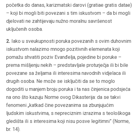
početka do danas, karizmatski darovi (gratiae gratis datae)
– koji bi mogli biti povezani s tim iskustvom – da bi mogli
djelovati ne zahtijevaju nužno moralnu savršenost
uključenih osoba.
2.
Iako u sveukupnosti poruka povezanih s ovim duhovnim
iskustvom nalazimo mnogo pozitivnih elemenata koji
pomažu shvatiti poziv Evanđelja, pojedine bi poruke –
prema mišljenju nekih – predstavljale proturječja ili bi bile
povezane sa željama ili interesima navodnih vidjelaca ili
drugih osoba. Ne može se isključiti da se to moglo
dogoditi u manjem broju poruka i ta nas činjenica podsjeća
na ono što kazuju Norme ovog Dikasterija: da se takvi
fenomeni „katkad čine povezanima sa zbunjujućim
ljudskim iskustvima, s nepreciznim izrazima s teološkoga
gledišta ili s interesima koji nisu posve legitimni” (Norme,
br. 14).