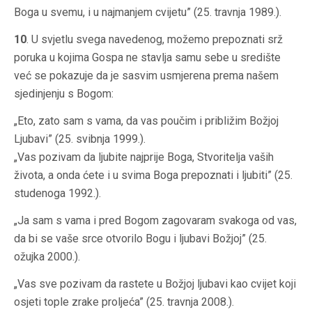
Boga u svemu, i u najmanjem cvijetu” (25. travnja 1989.).
10
. U svjetlu svega navedenog, možemo prepoznati srž
poruka u kojima Gospa ne stavlja samu sebe u središte
već se pokazuje da je sasvim usmjerena prema našem
sjedinjenju s Bogom:
„Eto, zato sam s vama, da vas poučim i približim Božjoj
Ljubavi” (25. svibnja 1999.).
„Vas pozivam da ljubite najprije Boga, Stvoritelja vaših
života, a onda ćete i u svima Boga prepoznati i ljubiti” (25.
studenoga 1992.).
„Ja sam s vama i pred Bogom zagovaram svakoga od vas,
da bi se vaše srce otvorilo Bogu i ljubavi Božjoj” (25.
ožujka 2000.).
„Vas sve pozivam da rastete u Božjoj ljubavi kao cvijet koji
osjeti tople zrake proljeća” (25. travnja 2008.).