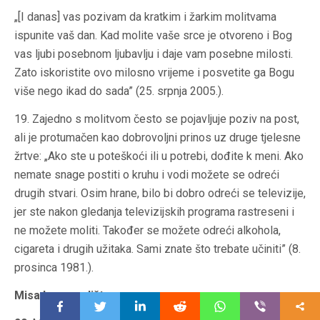
„[I danas] vas pozivam da kratkim i žarkim molitvama
ispunite vaš dan. Kad molite vaše srce je otvoreno i Bog
vas ljubi posebnom ljubavlju i daje vam posebne milosti.
Zato iskoristite ovo milosno vrijeme i posvetite ga Bogu
više nego ikad do sada” (25. srpnja 2005.).
19. Zajedno s molitvom često se pojavljuje poziv na post,
ali je protumačen kao dobrovoljni prinos uz druge tjelesne
žrtve: „Ako ste u poteškoći ili u potrebi, dođite k meni. Ako
nemate snage postiti o kruhu i vodi možete se odreći
drugih stvari. Osim hrane, bilo bi dobro odreći se televizije,
jer ste nakon gledanja televizijskih programa rastreseni i
ne možete moliti. Također se možete odreći alkohola,
cigareta i drugih užitaka. Sami znate što trebate učiniti” (8.
prosinca 1981.).
Misa kao središte