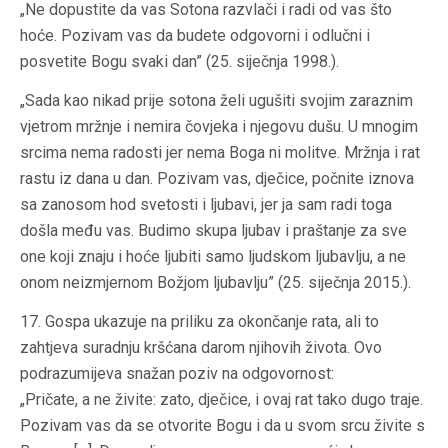
„Ne dopustite da vas Sotona razvlači i radi od vas što
hoće. Pozivam vas da budete odgovorni i odlučni i
posvetite Bogu svaki dan” (25. siječnja 1998.).
„Sada kao nikad prije sotona želi ugušiti svojim zaraznim
vjetrom mržnje i nemira čovjeka i njegovu dušu. U mnogim
srcima nema radosti jer nema Boga ni molitve. Mržnja i rat
rastu iz dana u dan. Pozivam vas, dječice, počnite iznova
sa zanosom hod svetosti i ljubavi, jer ja sam radi toga
došla među vas. Budimo skupa ljubav i praštanje za sve
one koji znaju i hoće ljubiti samo ljudskom ljubavlju, a ne
onom neizmjernom Božjom ljubavlju” (25. siječnja 2015.).
17. Gospa ukazuje na priliku za okončanje rata, ali to
zahtjeva suradnju kršćana darom njihovih života. Ovo
podrazumijeva snažan poziv na odgovornost:
„Pričate, a ne živite: zato, dječice, i ovaj rat tako dugo traje.
Pozivam vas da se otvorite Bogu i da u svom srcu živite s