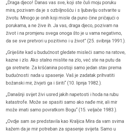
„Draga djeco! Danas vas sve, koji ste čuli moju poruku
mira, pozivam da je s ozbiljnošću i s ljubavlju ostvarite u
životu. Mnogo je onih koji misle da puno čine pričajući o
porukama, a ne žive ih. Ja vas, draga djeco, pozivam na
život i na promjenu svega onoga što je u vama negativno,
da se sve pretvori u pozitivno i u život” (25. svibnja 1991.).
„Griješite kad u budućnost gledate misleći samo na ratove,
kazne i zlo. Ako stalno mislite na zlo, već ste na putu da
ga sretnete. Za kršćanina postoji samo jedan stav prema
budućnosti: nada u spasenje. Vaš je zadatak prihvatiti
božanski mir, živjeti ga i širiti“ (10. lipnja 1982.).
„Današnji svijet živi usred jakih napetosti i hoda na rubu
katastrofe. Može se spasiti samo ako nađe mir, ali mir
može imati samo povratkom Bogu“ (15. veljače 1983.).
„Ovdje sam se predstavila kao Kraljica Mira da vam svima
kažem da je mir potreban za spasenje svijeta. Samo u