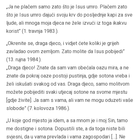
„Ja ne plačem samo zato što je Isus umro. Plačem zato
što je Isus umro dajući svoju krv do posljednje kapi za sve
ljude, ali mnoga moja djeca ne žele izvući iz toga ikakvu
korist” (1. travnja 1983.).
„Okrenite se, draga djeco, i vidjet ćete koliki je grijeh
zavladao ovom zemljom. Zato molite da Isus pobijedi”
(13. rujna 1984.).
„Draga djeco! Znate da sam vam obećala oazu mira, a ne
znate da pokraj oaze postoji pustinja, gdje sotona vreba i
želi iskušati svakog od vas. Draga djeco, samo molitvom
možete pobijediti svaki utjecaj sotone na svome mjestu
[gdje živite]. Ja sam s vama, ali vam ne mogu oduzeti vaše
slobode” (7. kolovoza 1986.).
„U koje god mjesto ja idem, a sa mnom je i moj Sin, tamo
me dostigne i sotona. Dopustili ste, a da toga niste bili
svjesni, da u vama prevlada i vama zagospodari […]. Ne