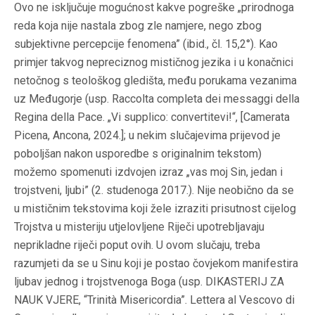
Ovo ne isključuje mogućnost kakve pogreške „prirodnoga
reda koja nije nastala zbog zle namjere, nego zbog
subjektivne percepcije fenomena” (ibid., čl. 15,2°). Kao
primjer takvog nepreciznog mističnog jezika i u konačnici
netočnog s teološkog gledišta, među porukama vezanima
uz Međugorje (usp. Raccolta completa dei messaggi della
Regina della Pace. „Vi supplico: convertitevi!“, [Camerata
Picena, Ancona, 2024.]; u nekim slučajevima prijevod je
poboljšan nakon usporedbe s originalnim tekstom)
možemo spomenuti izdvojen izraz „vas moj Sin, jedan i
trojstveni, ljubi” (2. studenoga 2017.). Nije neobično da se
u mističnim tekstovima koji žele izraziti prisutnost cijelog
Trojstva u misteriju utjelovljene Riječi upotrebljavaju
neprikladne riječi poput ovih. U ovom slučaju, treba
razumjeti da se u Sinu koji je postao čovjekom manifestira
ljubav jednog i trojstvenoga Boga (usp. DIKASTERIJ ZA
NAUK VJERE, “Trinità Misericordia”. Lettera al Vescovo di