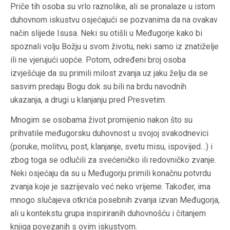
Priče tih osoba su vrlo raznolike, ali se pronalaze u istom
duhovnom iskustvu osjećajući se pozvanima da na ovakav
način slijede Isusa. Neki su otišli u Međugorje kako bi
spoznali volju Božju u svom životu, neki samo iz znatiželje
ili ne vjerujući uopće. Potom, određeni broj osoba
izvješćuje da su primili milost zvanja uz jaku želju da se
sasvim predaju Bogu dok su bili na brdu navodnih
ukazanja, a drugi u klanjanju pred Presvetim.
Mnogim se osobama život promijenio nakon što su
prihvatile međugorsku duhovnost u svojoj svakodnevici
(poruke, molitvu, post, klanjanje, svetu misu, ispovijed…) i
zbog toga se odlučili za svećeničko ili redovničko zvanje.
Neki osjećaju da su u Međugorju primili konačnu potvrdu
zvanja koje je sazrijevalo već neko vrijeme. Također, ima
mnogo slučajeva otkrića posebnih zvanja izvan Međugorja,
ali u kontekstu grupa inspiriranih duhovnošću i čitanjem
knjiga povezanih s ovim iskustvom.