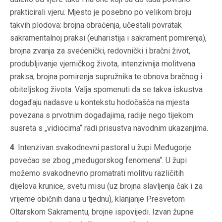
prakticirali vjeru. Mjesto je posebno po velikom broju
takvih plodova: brojna obraćenja, učestali povratak
sakramentalnoj praksi (euharistija i sakrament pomirenja),
brojna zvanja za svećenički, redovnički i bračni život,
produbljivanje vjerničkog života, intenzivnija molitvena
praksa, brojna pomirenja supružnika te obnova bračnog i
obiteljskog života. Valja spomenuti da se takva iskustva
događaju nadasve u kontekstu hodočašća na mjesta
povezana s prvotnim događajima, radije nego tijekom
susreta s „vidiocima“ radi prisustva navodnim ukazanjima.
4
. Intenzivan svakodnevni pastoral u župi Međugorje
povećao se zbog „međugorskog fenomena“. U župi
možemo svakodnevno promatrati molitvu različitih
dijelova krunice, svetu misu (uz brojna slavljenja čak i za
vrijeme običnih dana u tjednu), klanjanje Presvetom
Oltarskom Sakramentu, brojne ispovijedi. Izvan župne