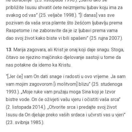
približite Isusu shvatit ćete neizmjernu ljubav koju ima za
svakog od vas” (25. veljače 1998.). “[I danas] vas sve
pozivam da vaša srca plamte što žešćom ljubavlju prema
Raspetome i ne zaboravite da je iz ljubavi prema vama
dao svoj život kako biste vi bili spašeni” (25. rujna 2007.).
13
. Marija zagovara, ali Krist je onaj koji daje snagu. Stoga,
čitavo se njezino majčinsko djelovanje sastoji u tome da
nas potakne da idemo ka Kristu.
“[Jer će] vam On dati snage i radosti u ovo vrijeme. Ja sam
vam mojim zagovorom [i molitvom] blizu” (25. studenoga
1993.). „Moje ruke vam pružaju moga Sina koji je Izvor
bistre vode. On će oživjeti vašu vjeru i očistiti vaša srca”
(2. listopada 2014.). „Otvorite srca i predajte svoj život
Isusu da On djeluje preko vaših srdaca i učvrsti vas u vjeri”
(23. svibnja 1985.).