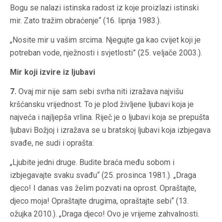
Bogu se nalazi istinska radost iz koje proizlazi istinski
mir. Zato tražim obraćenje“ (16. lipnja 1983.).
„Nosite mir u vašim srcima. Njegujte ga kao cvijet koji je
potreban vode, nježnosti i svjetlosti” (25. veljače 2003.).
Mir koji izvire iz ljubavi
7.
Ovaj mir nije sam sebi svrha niti izražava najvišu
kršćansku vrijednost. To je plod življene ljubavi koja je
najveća i najljepša vrlina. Riječ je o ljubavi koja se prepušta
ljubavi Božjoj i izražava se u bratskoj ljubavi koja izbjegava
svađe, ne sudi i oprašta:
„Ljubite jedni druge. Budite braća među sobom i
izbjegavajte svaku svađu“ (25. prosinca 1981.). „Draga
djeco! I danas vas želim pozvati na oprost. Opraštajte,
djeco moja! Opraštajte drugima, opraštajte sebi“ (13.
ožujka 2010.). „Draga djeco! Ovo je vrijeme zahvalnosti.