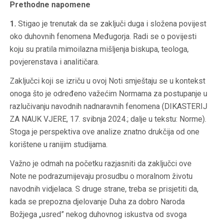
Prethodne napomene
1.
Stigao je trenutak da se zaključi duga i složena povijest
oko duhovnih fenomena Međugorja. Radi se o povijesti
koju su pratila mimoilazna mišljenja biskupa, teologa,
povjerenstava i analitičara.
Zaključci koji se izriču u ovoj Noti smještaju se u kontekst
onoga što je određeno važećim Normama za postupanje u
razlučivanju navodnih nadnaravnih fenomena (DIKASTERIJ
ZA NAUK VJERE, 17. svibnja 2024.; dalje u tekstu: Norme).
Stoga je perspektiva ove analize znatno drukčija od one
korištene u ranijim studijama.
Važno je odmah na početku razjasniti da zaključci ove
Note ne podrazumijevaju prosudbu o moralnom životu
navodnih vidjelaca. S druge strane, treba se prisjetiti da,
kada se prepozna djelovanje Duha za dobro Naroda
Božjega „usred” nekog duhovnog iskustva od svoga