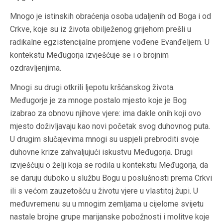
Mnogo je istinskih obraćenja osoba udaljenih od Boga i od
Crkve, koje su iz života obilježenog grijehom prešli u
radikalne egzistencijalne promjene vođene Evanđeljem. U
kontekstu Međugorja izvješćuje se i o brojnim
ozdravljenjima.
Mnogi su drugi otkrili ljepotu kršćanskog života.
Međugorje je za mnoge postalo mjesto koje je Bog
izabrao za obnovu njihove vjere: ima dakle onih koji ovo
mjesto doživljavaju kao novi početak svog duhovnog puta.
U drugim slučajevima mnogi su uspjeli prebroditi svoje
duhovne krize zahvaljujući iskustvu Međugorja. Drugi
izvješćuju o želji koja se rodila u kontekstu Međugorja, da
se daruju duboko u službu Bogu u poslušnosti prema Crkvi
ili s većom zauzetošću u životu vjere u vlastitoj župi. U
međuvremenu su u mnogim zemljama u cijelome svijetu
nastale brojne grupe marijanske pobožnosti i molitve koje