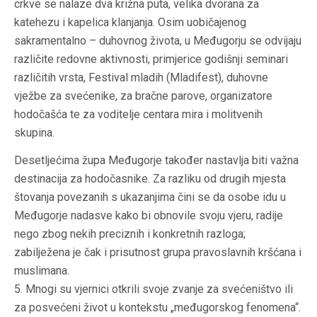
crkve se nalaze dva križna puta, velika dvorana za
katehezu i kapelica klanjanja. Osim uobičajenog
sakramentalno – duhovnog života, u Međugorju se odvijaju
različite redovne aktivnosti, primjerice godišnji seminari
različitih vrsta, Festival mladih (Mladifest), duhovne
vježbe za svećenike, za bračne parove, organizatore
hodočašća te za voditelje centara mira i molitvenih
skupina.
Desetljećima župa Međugorje također nastavlja biti važna
destinacija za hodočasnike. Za razliku od drugih mjesta
štovanja povezanih s ukazanjima čini se da osobe idu u
Međugorje nadasve kako bi obnovile svoju vjeru, radije
nego zbog nekih preciznih i konkretnih razloga;
zabilježena je čak i prisutnost grupa pravoslavnih kršćana i
muslimana.
5. Mnogi su vjernici otkrili svoje zvanje za svećeništvo ili
za posvećeni život u kontekstu „međugorskog fenomena“.