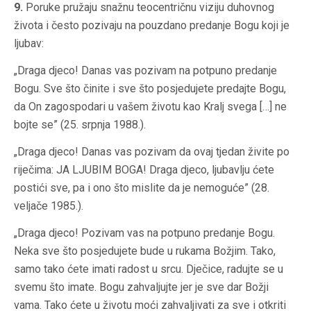
9.
Poruke pružaju snažnu teocentričnu viziju duhovnog
života i često pozivaju na pouzdano predanje Bogu koji je
ljubav:
„Draga djeco! Danas vas pozivam na potpuno predanje
Bogu. Sve što činite i sve što posjedujete predajte Bogu,
da On zagospodari u vašem životu kao Kralj svega […] ne
bojte se” (25. srpnja 1988.).
„Draga djeco! Danas vas pozivam da ovaj tjedan živite po
riječima: JA LJUBIM BOGA! Draga djeco, ljubavlju ćete
postići sve, pa i ono što mislite da je nemoguće” (28.
veljače 1985.).
„Draga djeco! Pozivam vas na potpuno predanje Bogu.
Neka sve što posjedujete bude u rukama Božjim. Tako,
samo tako ćete imati radost u srcu. Dječice, radujte se u
svemu što imate. Bogu zahvaljujte jer je sve dar Božji
vama. Tako ćete u životu moći zahvaljivati za sve i otkriti