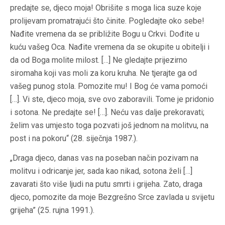
predajte se, djeco moja! Obrišite s moga lica suze koje
prolijevam promatrajući što činite. Pogledajte oko sebe!
Nađite vremena da se približite Bogu u Crkvi. Dođite u
kuću vašeg Oca. Nađite vremena da se okupite u obitelji i
da od Boga molite milost. […] Ne gledajte prijezirno
siromaha koji vas moli za koru kruha. Ne tjerajte ga od
vašeg punog stola. Pomozite mu! I Bog će vama pomoći
[…]. Vi ste, djeco moja, sve ovo zaboravili. Tome je pridonio
i sotona. Ne predajte se! […]. Neću vas dalje prekoravati;
želim vas umjesto toga pozvati još jednom na molitvu, na
post i na pokoru“ (28. siječnja 1987.).
„Draga djeco, danas vas na poseban način pozivam na
molitvu i odricanje jer, sada kao nikad, sotona želi […]
zavarati što više ljudi na putu smrti i grijeha. Zato, draga
djeco, pomozite da moje Bezgrešno Srce zavlada u svijetu
grijeha” (25. rujna 1991.).