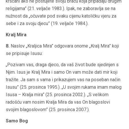
kršćani ako ne poštujete svoju braću koja pripadaju drugim
religijama” (21. veljače 1983.). Ipak, ne zaboravlja se na
nužnost da „očuvate pod svaku cijenu katoličku vjeru za
sebe i za svoju djecu” (19. veljače 1984.).
Kralj Mira
8.
Naslov „Kraljica Mira” odgovara onome „Kralj Mira” koji
se pripisuje Isusu:
„Pozivam vas, draga djeco, da vaš život bude sjedinjen s
Njim. Isus je Kralj Mira i samo On vam može dati mir koji
tražite. Ja sam s vama i prikazujem vas na poseban način
Isusu” (25. prosinca 1995.). „U svojim rukama imam malog
Isusa – Kralja mira” (25. prosinca 2002.). „S velikom
radošću vam nosim Kralja Mira da vas On blagoslovi
svojim blagoslovom” (25. prosinca 2007.).
Samo Bog