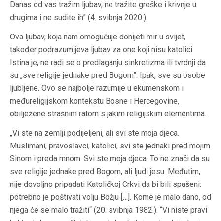
Danas od vas tražim ljubav, ne tražite greške i krivnje u
drugima i ne sudite ih” (4. svibnja 2020.).
Ova ljubav, koja nam omogućuje donijeti mir u svijet,
također podrazumijeva ljubav za one koji nisu katolici.
Istina je, ne radi se o predlaganju sinkretizma ili tvrdnji da
su „sve religije jednake pred Bogom”. Ipak, sve su osobe
ljubljene. Ovo se najbolje razumije u ekumenskom i
međureligijskom kontekstu Bosne i Hercegovine,
obilježene strašnim ratom s jakim religijskim elementima.
„Vi ste na zemlji podijeljeni, ali svi ste moja djeca.
Muslimani, pravoslavci, katolici, svi ste jednaki pred mojim
Sinom i preda mnom. Svi ste moja djeca. To ne znači da su
sve religije jednake pred Bogom, ali ljudi jesu. Međutim,
nije dovoljno pripadati Katoličkoj Crkvi da bi bili spašeni:
potrebno je poštivati volju Božju […]. Kome je malo dano, od
njega će se malo tražiti“ (20. svibnja 1982.). “Vi niste pravi