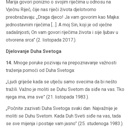
Marija govori ponizno o svojim riječima u odnosu na
Vječnu Riječ, čije nas riječi života djelotvorno
preobražavaju: „Draga djeco! Ja vam govorim kao Majka:
jednostavnim riječima […]. A moj Sin, koji je od vječne
sadašnjosti, On vam govori riječima života i sije ljubav u
otvorena srca” (2. listopada 2017.).
Djelovanje Duha Svetoga
14.
Mnoge poruke pozivaju na prepoznavanje važnosti
traženja pomoći od Duha Svetoga:
„Ljudi griješe kada se utječu samo svecima da bi nešto
tražili. Važno je moliti se Duhu Svetom da siđe na vas. Tko
njega ima, ima sve” (21. listopada 1983.).
„Počnite zazivati Duha Svetoga svaki dan. Najvažnije je
moliti se Duhu Svetom. Kada Duh Sveti siđe na vas, tada
se sve mijenja i postaje vam jasno” (25. studenoga 1983.).