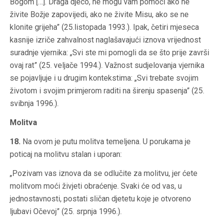
Bogom […]. Draga djeco, ne mogu vam pomoći ako ne
živite Božje zapovijedi, ako ne živite Misu, ako se ne
klonite grijeha” (25.listopada 1993.). Ipak, četiri mjeseca
kasnije izriče zahvalnost naglašavajući iznova vrijednost
suradnje vjernika: „Svi ste mi pomogli da se što prije završi
ovaj rat” (25. veljače 1994.). Važnost sudjelovanja vjernika
se pojavljuje i u drugim kontekstima: „Svi trebate svojim
životom i svojim primjerom raditi na širenju spasenja” (25.
svibnja 1996.).
Molitva
18.
Na ovom je putu molitva temeljena. U porukama je
poticaj na molitvu stalan i uporan:
„Pozivam vas iznova da se odlučite za molitvu, jer ćete
molitvom moći živjeti obraćenje. Svaki će od vas, u
jednostavnosti, postati sličan djetetu koje je otvoreno
ljubavi Očevoj” (25. srpnja 1996.).