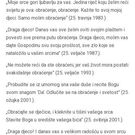
„Moje srce gori ljubavlju za vas. Jedina riječ koju želim reći
svijetu je ova: obraćenje, obraćenje. Kažite to svoj mojoj
djeci. Samo molim obraćenje“ (25. travnja 1983.).
„Draga djeco! Danas vas sve želim oviti svojim plaštem i
povesti sve prema putu obraćenja. Draga djeco, molim vas
dajte Gospodinu svu svoju prošlost, sve zlo koje se
nataložilo u vašim srcima” (25. veljače 1987.).
„Ne možete reći da ste obraćeni, jer vaš život mora postati
svakidašnje obraćenje” (25. veljače 1993.).
„Probudite se iz umornog sna vaše duše i recite Bogu
svom snagom ‘Da’. Odlučite se na obraćenje i svetost” (25.
ožujka 2001.).
„Obraćajte se dječice, i kleknite u tišini vašega srca.
Stavite Boga u središte vašega bića” (25. svibnja 2001.).
„Draga djeco! I danas vas s velikom radošću u svom srcu