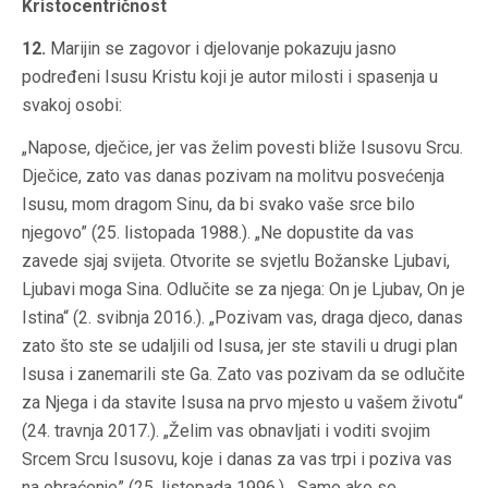
Kristocentričnost
12.
Marijin se zagovor i djelovanje pokazuju jasno
podređeni Isusu Kristu koji je autor milosti i spasenja u
svakoj osobi:
„Napose, dječice, jer vas želim povesti bliže Isusovu Srcu.
Dječice, zato vas danas pozivam na molitvu posvećenja
Isusu, mom dragom Sinu, da bi svako vaše srce bilo
njegovo” (25. listopada 1988.). „Ne dopustite da vas
zavede sjaj svijeta. Otvorite se svjetlu Božanske Ljubavi,
Ljubavi moga Sina. Odlučite se za njega: On je Ljubav, On je
Istina“ (2. svibnja 2016.). „Pozivam vas, draga djeco, danas
zato što ste se udaljili od Isusa, jer ste stavili u drugi plan
Isusa i zanemarili ste Ga. Zato vas pozivam da se odlučite
za Njega i da stavite Isusa na prvo mjesto u vašem životu“
(24. travnja 2017.). „Želim vas obnavljati i voditi svojim
Srcem Srcu Isusovu, koje i danas za vas trpi i poziva vas
na obraćenje” (25. listopada 1996.). „Samo ako se