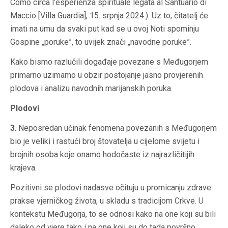
Como circa l’esperienza spirituale legata al Santuario di
Maccio [Villa Guardia], 15. srpnja 2024.). Uz to, čitatelj će
imati na umu da svaki put kad se u ovoj Noti spominju
Gospine „poruke”, to uvijek znači „navodne poruke”.
Kako bismo razlučili događaje povezane s Međugorjem
primarno uzimamo u obzir postojanje jasno provjerenih
plodova i analizu navodnih marijanskih poruka.
Plodovi
3
. Neposredan učinak fenomena povezanih s Međugorjem
bio je veliki i rastući broj štovatelja u cijelome svijetu i
brojnih osoba koje onamo hodočaste iz najrazličitijih
krajeva.
Pozitivni se plodovi nadasve očituju u promicanju zdrave
prakse vjerničkog života, u skladu s tradicijom Crkve. U
kontekstu Međugorja, to se odnosi kako na one koji su bili
daleko od vjere tako i na one koji su do tada površno