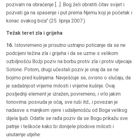
pozivam na obraćenje […]. Bog želi obratiti čitav svijet i
pozvati ga na spasenje i put prema Njemu koji je početak i
konac svakog bića” (25. lipnja 2007.).
Težak teret zla i grijeha
16.
Istovremeno je prisutno ustrajno poticanje da se ne
podcijeni težina zla i grijeha i da se uzme s velikom
ozbiljnošću Božji poziv na borbu protiv zla i protiv utjecaja
Sotone. Potom, drugi učestali poziv je onaj da se ne
bojimo pred kušnjama. Navješćuje se, ovisno o slučaju, da
je sadašnjost vrijeme milosti i vrijeme kušnje. Ovaj
posljednji element je izražen, povremeno, i vrlo jakim
tonovima: posvuda je očaj, sve ruši itd., i povezan je
nadasve s manjkom vjere i udaljenošću od Boga velikog
dijela ljudi. Odatle se rađa poziv da se Bogu prikažu sve
patnje i teškoće kako bi donijele plodove milosti i
unutarnje utjehe: