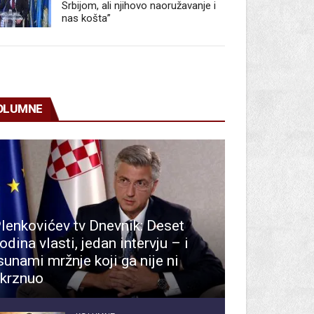
Srbijom, ali njihovo naoružavanje i
nas košta”
OLUMNE
lenkovićev tv Dnevnik: Deset
odina vlasti, jedan intervju – i
sunami mržnje koji ga nije ni
krznuo