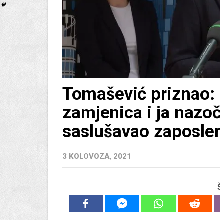
Tomašević priznao: I
zamjenica i ja nazo
saslušavao zaposle
3 KOLOVOZA, 2021