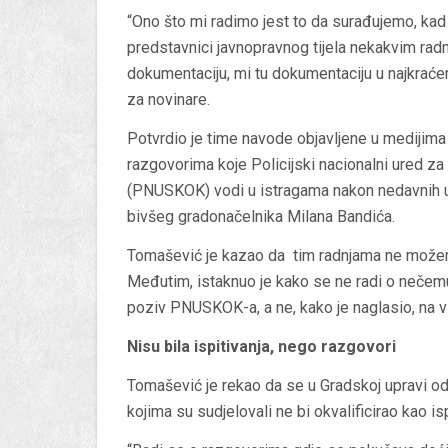
“Ono što mi radimo jest to da surađujemo, k
predstavnici javnopravnog tijela nekakvim radn
dokumentaciju, mi tu dokumentaciju u najkraće
za novinare.
Potvrdio je time navode objavljene u medijim
razgovorima koje Policijski nacionalni ured za 
(PNUSKOK) vodi u istragama nakon nedavnih u
bivšeg gradonačelnika Milana Bandića.
Tomašević je kazao da tim radnjama ne može
Međutim, istaknuo je kako se ne radi o nečem
poziv PNUSKOK-a, a ne, kako je naglasio, na vlas
Nisu bila ispitivanja, nego razgovori
Tomašević je rekao da se u Gradskoj upravi od 
kojima su sudjelovali ne bi okvalificirao kao is