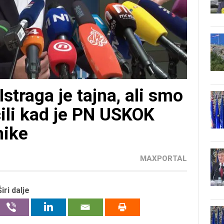
straga je tajna, ali smo
čili kad je PN USKOK
nike
MAXPORTAL
Širi dalje