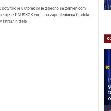
potvrdio je u utorak da je zajedno sa zamjenicom
ma koje je PNUSKOK vodio sa zaposlenicima Gradske
 istražnih tijela.
K
P
g
t
o