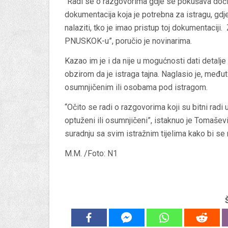
“Radi se o razgovorima gdje se pokušava doći d
dokumentacija koja je potrebna za istragu, gdj
nalaziti, tko je imao pristup toj dokumentaciji
PNUSKOK-u”, poručio je novinarima.
Kazao im je i da nije u mogućnosti dati detalje
obzirom da je istraga tajna. Naglasio je, među
osumnjičenim ili osobama pod istragom.
“Očito se radi o razgovorima koji su bitni radi ut
optuženi ili osumnjičeni”, istaknuo je Tomašev
suradnju sa svim istražnim tijelima kako bi se r
M.M. /Foto: N1