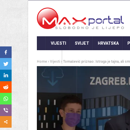
VIJESTI
SVIJET
HRVATSKA
P
GASTRO
Home
Vijesti
Tomašević priznao: Istraga je tajna, ali 