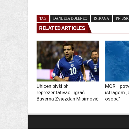
TAG
DANIJELA DOLENEC
ISTRAGA
PN US
RELATED ARTICLES
Uhićen bivši bh.
MORH potv
reprezentativac i igrač
istragom j
Bayerna Zvjezdan Misimović
osoba”