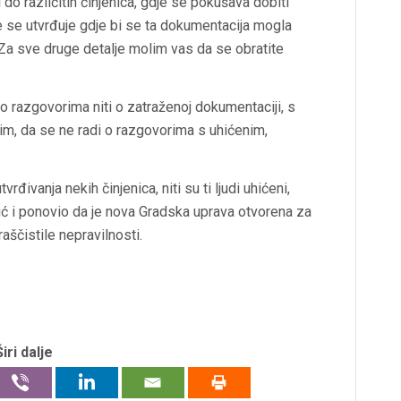
o različitih činjenica, gdje se pokušava dobiti
e se utvrđuje gdje bi se ta dokumentacija mogla
. Za sve druge detalje molim vas da se obratite
 o razgovorima niti o zatraženoj dokumentaciji, s
tim, da se ne radi o razgovorima s uhićenim,
vrđivanja nekih činjenica, niti su ti ljudi uhićeni,
ić i ponovio da je nova Gradska uprava otvorena za
aščistile nepravilnosti.
Širi dalje