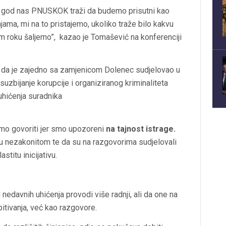
ad god nas PNUSKOK traži da budemo prisutni kao
jama, mi na to pristajemo, ukoliko traže bilo kakvu
m roku šaljemo”, kazao je Tomašević na konferenciji
a da je zajedno sa zamjenicom Dolenec sudjelovao u
suzbijanje korupcije i organiziranog kriminaliteta
hićenja suradnika
mo govoriti jer smo upozoreni
na tajnost istrage.
u nezakonitom te da su na razgovorima sudjelovali
titu inicijativu.
nedavnih uhićenja provodi više radnji, ali da one na
pitivanja, već kao razgovore.