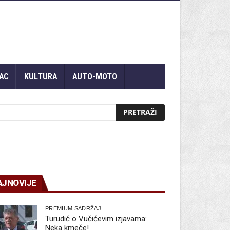
AC
KULTURA
AUTO-MOTO
AJNOVIJE
PREMIUM SADRŽAJ
Turudić o Vučićevim izjavama:
Neka kmeče!