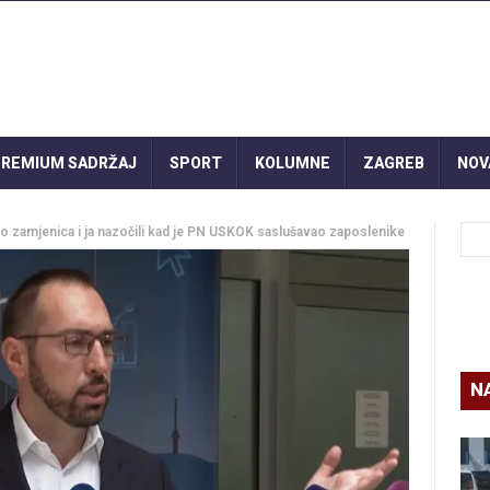
REMIUM SADRŽAJ
SPORT
KOLUMNE
ZAGREB
NOV
smo zamjenica i ja nazočili kad je PN USKOK saslušavao zaposlenike
N