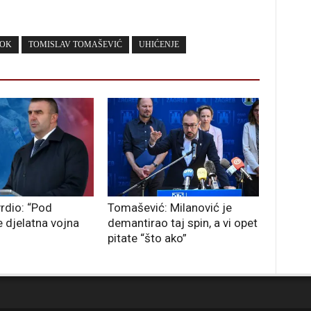
KOK
TOMISLAV TOMAŠEVIĆ
UHIĆENJE
rdio: “Pod
Tomašević: Milanović je
e djelatna vojna
demantirao taj spin, a vi opet
pitate “što ako”