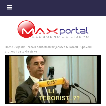
Home
Vijesti
Treba li oduzeti državljanstvo Miloradu Pupovcu i
protjerati ga iz Hrvatske