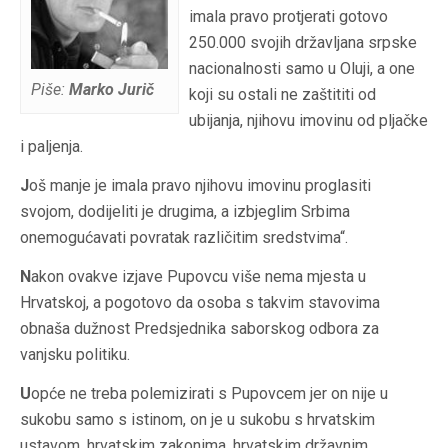
imala pravo protjerati gotovo
250.000 svojih državljana srpske
nacionalnosti samo u Oluji, a one
Piše:
Marko Jurič
koji su ostali ne zaštititi od
ubijanja, njihovu imovinu od pljačke
i paljenja.
J
oš manje je imala pravo njihovu imovinu proglasiti
svojom, dodijeliti je drugima, a izbjeglim Srbima
onemogućavati povratak različitim sredstvima“.
N
akon ovakve izjave Pupovcu više nema mjesta u
Hrvatskoj, a pogotovo da osoba s takvim stavovima
obnaša dužnost Predsjednika saborskog odbora za
vanjsku politiku.
U
opće ne treba polemizirati s Pupovcem jer on nije u
sukobu samo s istinom, on je u sukobu s hrvatskim
ustavom, hrvatskim zakonima, hrvatskim državnim