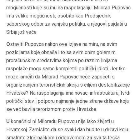
mogućnosti koje su mu na raspolaganju. Milorad Pupovac
ima velike mogućnosti, osobito kao Predsjednik
saborskog odbor za vanjsku politiku, a njegovi pajdaši u
Srbiji još veće.
O
staviti Pupovca nakon ove izjave na miru, na svim
pozicijama koje obnaša i to sa svim onim golemim
proračunskim sredstvima kojima po raznim linijama
raspolaže mogu samo kompletni politički idioti. Jer tko
može jamčiti da Milorad Pupovac neće započeti s
organiziranjem terorističkih akcija s ciljem destabilizacije
Hrvatske? Na raspolaganju ima novac, infrastrukturu, tvrdi
politički stav i potporu najmanje jedne strane države koja
se već bavila terorizmom protiv Hrvatske.
U
konačnici ni Miloradu Pupovcu nije lako živjeti u
Hrvatskoj. Zamislite da se svaki dan budite u državi koju
smatrate zločinačkom i odgovornom za sva ta teška