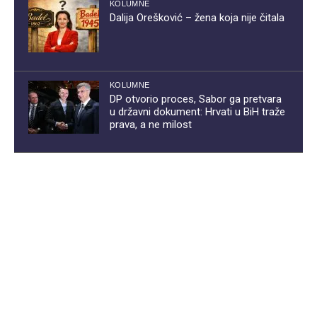
KOLUMNE
Dalija Orešković – žena koja nije čitala
KOLUMNE
DP otvorio proces, Sabor ga pretvara
u državni dokument: Hrvati u BiH traže
prava, a ne milost