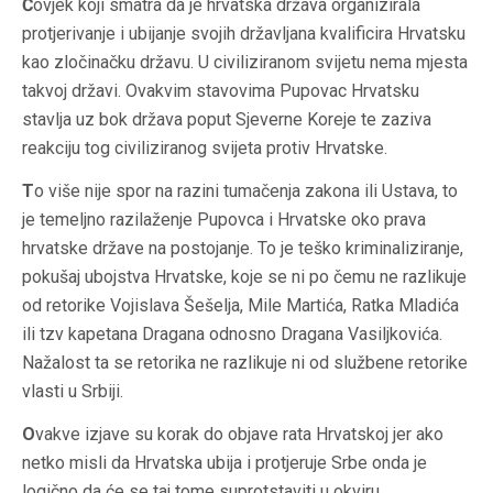
Č
ovjek koji smatra da je hrvatska država organizirala
protjerivanje i ubijanje svojih državljana kvalificira Hrvatsku
kao zločinačku državu. U civiliziranom svijetu nema mjesta
takvoj državi. Ovakvim stavovima Pupovac Hrvatsku
stavlja uz bok država poput Sjeverne Koreje te zaziva
reakciju tog civiliziranog svijeta protiv Hrvatske.
T
o više nije spor na razini tumačenja zakona ili Ustava, to
je temeljno razilaženje Pupovca i Hrvatske oko prava
hrvatske države na postojanje. To je teško kriminaliziranje,
pokušaj ubojstva Hrvatske, koje se ni po čemu ne razlikuje
od retorike Vojislava Šešelja, Mile Martića, Ratka Mladića
ili tzv kapetana Dragana odnosno Dragana Vasiljkovića.
Nažalost ta se retorika ne razlikuje ni od službene retorike
vlasti u Srbiji.
O
vakve izjave su korak do objave rata Hrvatskoj jer ako
netko misli da Hrvatska ubija i protjeruje Srbe onda je
logično da će se taj tome suprotstaviti u okviru