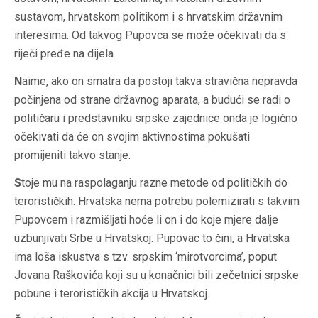
sustavom, hrvatskom politikom i s hrvatskim državnim
interesima. Od takvog Pupovca se može očekivati da s
riječi pređe na dijela.
N
aime, ako on smatra da postoji takva stravična nepravda
počinjena od strane državnog aparata, a budući se radi o
političaru i predstavniku srpske zajednice onda je logično
očekivati da će on svojim aktivnostima pokušati
promijeniti takvo stanje.
S
toje mu na raspolaganju razne metode od političkih do
terorističkih. Hrvatska nema potrebu polemizirati s takvim
Pupovcem i razmišljati hoće li on i do koje mjere dalje
uzbunjivati Srbe u Hrvatskoj. Pupovac to čini, a Hrvatska
ima loša iskustva s tzv. srpskim ‘mirotvorcima’, poput
Jovana Raškovića koji su u konačnici bili zečetnici srpske
pobune i terorističkih akcija u Hrvatskoj.