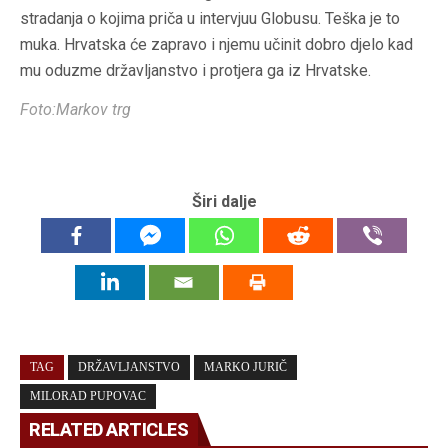
stradanja o kojima priča u intervjuu Globusu. Teška je to
muka. Hrvatska će zapravo i njemu učinit dobro djelo kad
mu oduzme državljanstvo i protjera ga iz Hrvatske.
Foto:Markov trg
Širi dalje
TAG
DRŽAVLJANSTVO
MARKO JURIČ
MILORAD PUPOVAC
RELATED ARTICLES