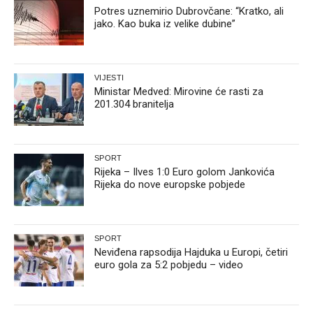
Potres uznemirio Dubrovčane: “Kratko, ali
jako. Kao buka iz velike dubine”
VIJESTI
Ministar Medved: Mirovine će rasti za
201.304 branitelja
SPORT
Rijeka – Ilves 1:0 Euro golom Jankovića
Rijeka do nove europske pobjede
SPORT
Neviđena rapsodija Hajduka u Europi, četiri
euro gola za 5:2 pobjedu – video