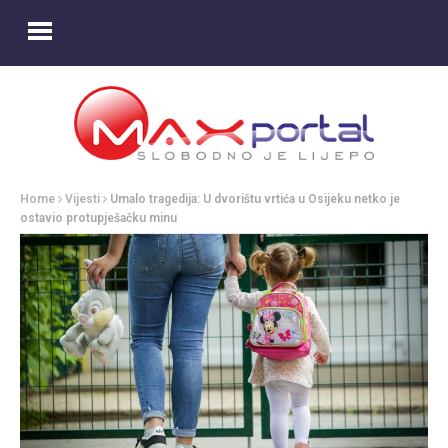
Home
Vijesti
Umalo tragedija: U dvorištu vrtića u Osijeku netko je
ostavio protupješačku minu