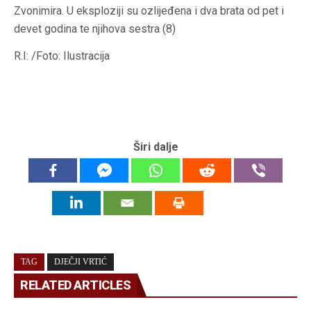
Zvonimira. U eksploziji su ozlijeđena i dva brata od pet i
devet godina te njihova sestra (8)
R.I: /Foto: Ilustracija
Širi dalje
TAG
DJEČJI VRTIĆ
RELATED ARTICLES