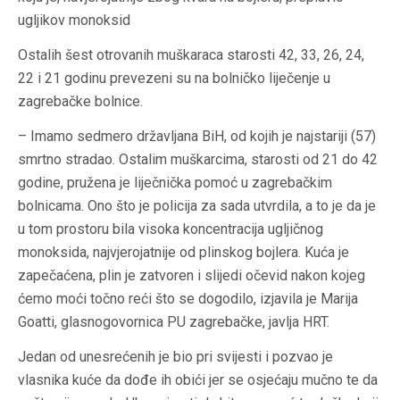
ugljikov monoksid
Ostalih šest otrovanih muškaraca starosti 42, 33, 26, 24,
22 i 21 godinu prevezeni su na bolničko liječenje u
zagrebačke bolnice.
– Imamo sedmero državljana BiH, od kojih je najstariji (57)
smrtno stradao. Ostalim muškarcima, starosti od 21 do 42
godine, pružena je liječnička pomoć u zagrebačkim
bolnicama. Ono što je policija za sada utvrdila, a to je da je
u tom prostoru bila visoka koncentracija ugljičnog
monoksida, najvjerojatnije od plinskog bojlera. Kuća je
zapečaćena, plin je zatvoren i slijedi očevid nakon kojeg
ćemo moći točno reći što se dogodilo, izjavila je Marija
Goatti, glasnogovornica PU zagrebačke, javlja HRT.
Jedan od unesrećenih je bio pri svijesti i pozvao je
vlasnika kuće da dođe ih obići jer se osjećaju mučno te da