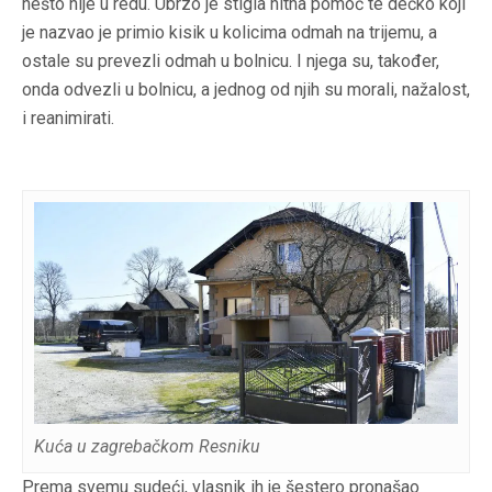
nešto nije u redu. Ubrzo je stigla hitna pomoć te dečko koji
je nazvao je primio kisik u kolicima odmah na trijemu, a
ostale su prevezli odmah u bolnicu. I njega su, također,
onda odvezli u bolnicu, a jednog od njih su morali, nažalost,
i reanimirati.
Kuća u zagrebačkom Resniku
Prema svemu sudeći, vlasnik ih je šestero pronašao