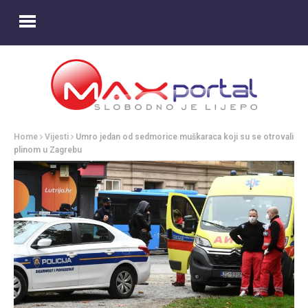
Home
Vijesti
Umro jedan od sedmorice muškaraca koji su se otrovali
plinom u Zagrebu