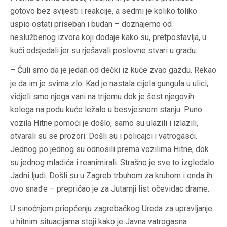
gotovo bez svijesti i reakcije, a sedmi je koliko toliko
uspio ostati priseban i budan – doznajemo od
neslužbenog izvora koji dodaje kako su, pretpostavlja, u
kući odsjedali jer su rješavali poslovne stvari u gradu.
– Čuli smo da je jedan od dečki iz kuće zvao gazdu. Rekao
je da im je svima zlo. Kad je nastala cijela gungula u ulici,
vidjeli smo njega vani na trijemu dok je šest njegovih
kolega na podu kuće ležalo u besvjesnom stanju. Puno
vozila Hitne pomoći je došlo, samo su ulazili i izlazili,
otvarali su se prozori. Došli su i policajci i vatrogasci.
Jednog po jednog su odnosili prema vozilima Hitne, dok
su jednog mladića i reanimirali. Strašno je sve to izgledalo.
Jadni ljudi. Došli su u Zagreb trbuhom za kruhom i onda ih
ovo snađe – prepričao je za Jutarnji list očevidac drame.
U sinoćnjem priopćenju zagrebačkog Ureda za upravljanje
u hitnim situacijama stoji kako je Javna vatrogasna