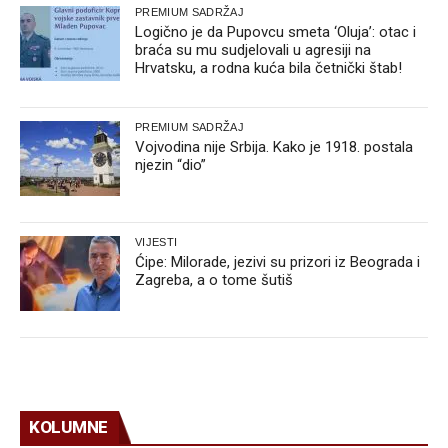
PREMIUM SADRŽAJ
Logično je da Pupovcu smeta ‘Oluja’: otac i
braća su mu sudjelovali u agresiji na
Hrvatsku, a rodna kuća bila četnički štab!
PREMIUM SADRŽAJ
Vojvodina nije Srbija. Kako je 1918. postala
njezin “dio”
VIJESTI
Ćipe: Milorade, jezivi su prizori iz Beograda i
Zagreba, a o tome šutiš
KOLUMNE