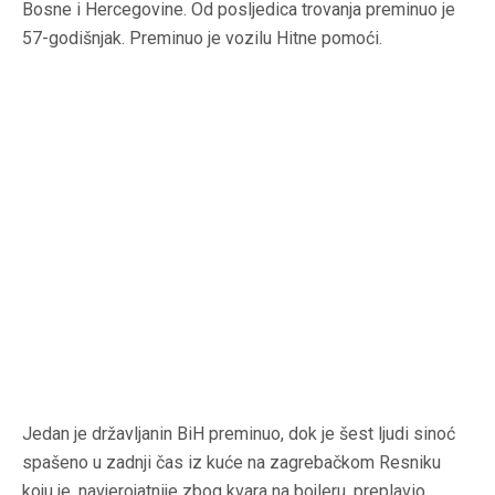
Bosne i Hercegovine. Od posljedica trovanja preminuo je
57-godišnjak. Preminuo je vozilu Hitne pomoći.
Jedan je državljanin BiH preminuo, dok je šest ljudi sinoć
spašeno u zadnji čas iz kuće na zagrebačkom Resniku
koju je, navjerojatnije zbog kvara na bojleru, preplavio