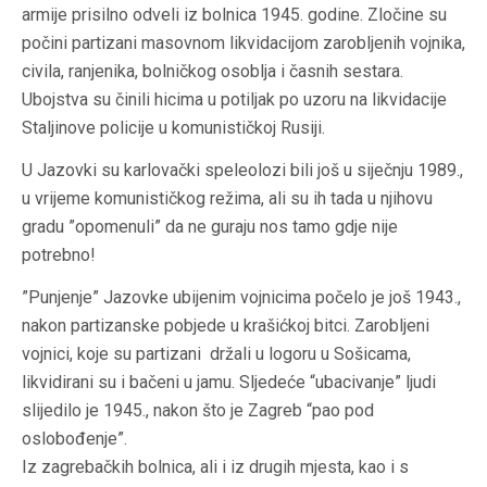
armije prisilno odveli iz bolnica 1945. godine. Zločine su
počini partizani masovnom likvidacijom zarobljenih vojnika,
civila, ranjenika, bolničkog osoblja i časnih sestara.
Ubojstva su činili hicima u potiljak po uzoru na likvidacije
Staljinove policije u komunističkoj Rusiji.
U Jazovki su karlovački speleolozi bili još u siječnju 1989.,
u vrijeme komunističkog režima, ali su ih tada u njihovu
gradu ”opomenuli” da ne guraju nos tamo gdje nije
potrebno!
”Punjenje” Jazovke ubijenim vojnicima počelo je još 1943.,
nakon partizanske pobjede u krašićkoj bitci. Zarobljeni
vojnici, koje su partizani držali u logoru u Sošicama,
likvidirani su i bačeni u jamu. Sljedeće “ubacivanje” ljudi
slijedilo je 1945., nakon što je Zagreb “pao pod
oslobođenje”.
Iz zagrebačkih bolnica, ali i iz drugih mjesta, kao i s