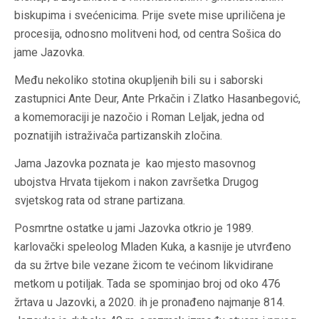
biskupima i svećenicima. Prije svete mise upriličena je
procesija, odnosno molitveni hod, od centra Sošica do
jame Jazovka.
Među nekoliko stotina okupljenih bili su i saborski
zastupnici Ante Deur, Ante Prkačin i Zlatko Hasanbegović,
a komemoraciji je nazočio i Roman Leljak, jedna od
poznatijih istraživača partizanskih zločina.
Jama Jazovka poznata je kao mjesto masovnog
ubojstva Hrvata tijekom i nakon završetka Drugog
svjetskog rata od strane partizana.
Posmrtne ostatke u jami Jazovka otkrio je 1989.
karlovački speleolog Mladen Kuka, a kasnije je utvrđeno
da su žrtve bile vezane žicom te većinom likvidirane
metkom u potiljak. Tada se spominjao broj od oko 476
žrtava u Jazovki, a 2020. ih je pronađeno najmanje 814.