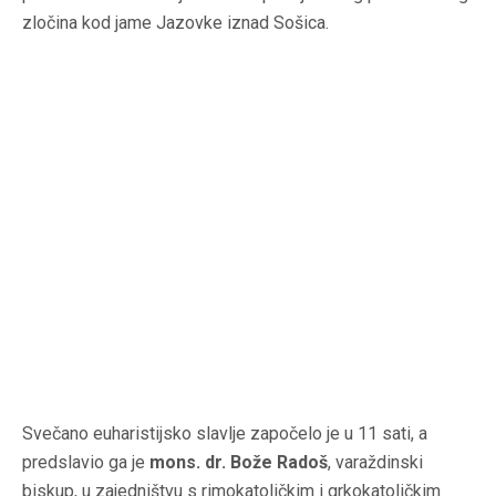
zločina kod jame Jazovke iznad Sošica.
Svečano euharistijsko slavlje započelo je u 11 sati, a
predslavio ga je
mons. dr. Bože Radoš
, varaždinski
biskup, u zajedništvu s rimokatoličkim i grkokatoličkim