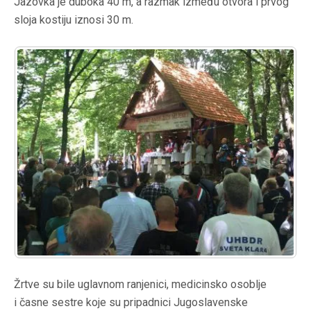
Jazovka je duboka 40 m, a razmak između otvora i prvog
sloja kostiju iznosi 30 m.
Žrtve su bile uglavnom ranjenici, medicinsko osoblje
i časne sestre koje su pripadnici Jugoslavenske