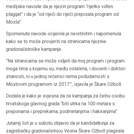
medijske navode da je njezin program “rijetko viđen
plagijat” i da je “od riječi do riječi prepisala program od
Mosta”.
Spomenute navode ocijenila je neistinitim i napomenula
kako se to može provjeriti na stranicama njezine
gradonačelničke kampanje.
“Na stranicama se može vidjeti da moj program i program
moga tima u kojemu su, među ostalima, i docenti i doktori
znanosti, ni u jednoj rečenici nema podudarnosti s
Mostovim programom iz 2017.”, izjavila je Škare Ožbolt.
Dodala je kako je svjesna da će kampanja za čelnu osobu
hrvatskoga glavnog grada “biti utrka na 100 metara s
preponama i preprekama, podmetanjima i hakiranjima”.
Jutarnji list je u subotu objavio da je kandidatkinja za
zagrebačku gradonačelnicu Vesna Škare Ožbolt plagirala