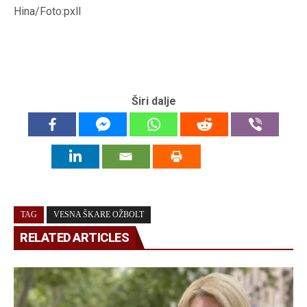
Hina/Foto:pxll
Širi dalje
TAG
VESNA ŠKARE OŽBOLT
RELATED ARTICLES