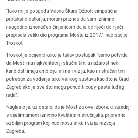
“Iako mi je gospođa Vesna Škare Ožbolt simpatična
protukandidatkinja, moram priznati da sam iznimno
neugodno iznenađen činjenicom da je od riječi do riječi
prepisala veliki dio programa Mosta iz 2017.”, napisao je
Troskot.
Troskot je ocijenio kako je takav postupak “samo potvrda
da Most ima najkvalitetniji stručni tim, a nažalost neki
kandidati imaju ambiciju, ali ne i viziju, kao ni stručan tim
potreban za vođenje tako velikog sustava kao što je Grad
Zagreb ako je sve što mogu ponuditi copy-paste tuđeg
rada”.
Naglasio je, uz ostalo, da je Most za ove izbore, u suradnji
s cijelim timom iznimno kvalitetnih stručnjaka, pripremio
ozbiljan program koji nudi novu sliku i viziju razvoja
Zagreba.