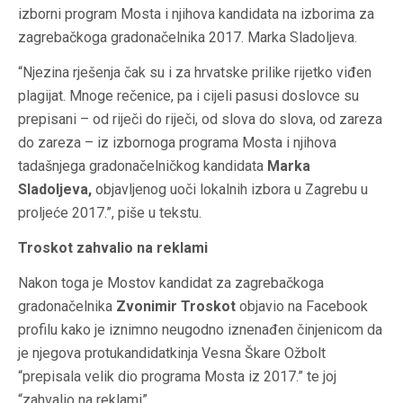
izborni program Mosta i njihova kandidata na izborima za
zagrebačkoga gradonačelnika 2017. Marka Sladoljeva.
“Njezina rješenja čak su i za hrvatske prilike rijetko viđen
plagijat. Mnoge rečenice, pa i cijeli pasusi doslovce su
prepisani – od riječi do riječi, od slova do slova, od zareza
do zareza – iz izbornoga programa Mosta i njihova
tadašnjega gradonačelničkog kandidata
Marka
Sladoljeva,
objavljenog uoči lokalnih izbora u Zagrebu u
proljeće 2017.”, piše u tekstu.
Troskot zahvalio na reklami
Nakon toga je Mostov kandidat za zagrebačkoga
gradonačelnika
Zvonimir Troskot
objavio na Facebook
profilu kako je iznimno neugodno iznenađen činjenicom da
je njegova protukandidatkinja Vesna Škare Ožbolt
“prepisala velik dio programa Mosta iz 2017.” te joj
“zahvalio na reklami”.