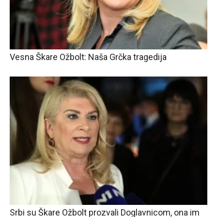
Vesna Škare Ožbolt: Naša Grčka tragedija
Srbi su Škare Ožbolt prozvali Doglavnicom, ona im