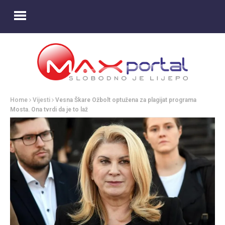
Home
Vijesti
Vesna Škare Ožbolt optužena za plagijat programa
Mosta. Ona tvrdi da je to laž