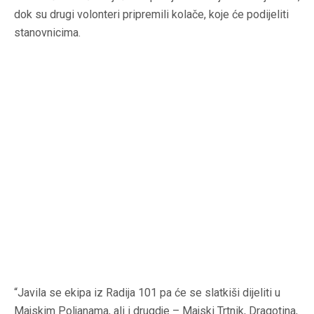
dok su drugi volonteri pripremili kolače, koje će podijeliti
stanovnicima.
“Javila se ekipa iz Radija 101 pa će se slatkiši dijeliti u
Majskim Poljanama, ali i drugdje – Majski Trtnik, Dragotina,