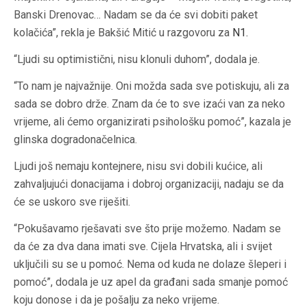
Banski Drenovac… Nadam se da će svi dobiti paket
kolačića”, rekla je Bakšić Mitić u razgovoru za
N1
.
“Ljudi su optimistični, nisu klonuli duhom”, dodala je.
“To nam je najvažnije. Oni možda sada sve potiskuju, ali za
sada se dobro drže. Znam da će to sve izaći van za neko
vrijeme, ali ćemo organizirati psihološku pomoć”, kazala je
glinska dogradonačelnica.
Ljudi još nemaju kontejnere, nisu svi dobili kućice, ali
zahvaljujući donacijama i dobroj organizaciji, nadaju se da
će se uskoro sve riješiti.
“Pokušavamo rješavati sve što prije možemo. Nadam se
da će za dva dana imati sve. Cijela Hrvatska, ali i svijet
uključili su se u pomoć. Nema od kuda ne dolaze šleperi i
pomoć”, dodala je uz apel da građani sada smanje pomoć
koju donose i da je pošalju za neko vrijeme.