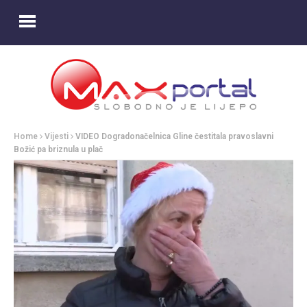
Home
Vijesti
VIDEO Dogradonačelnica Gline čestitala pravoslavni
Božić pa briznula u plač