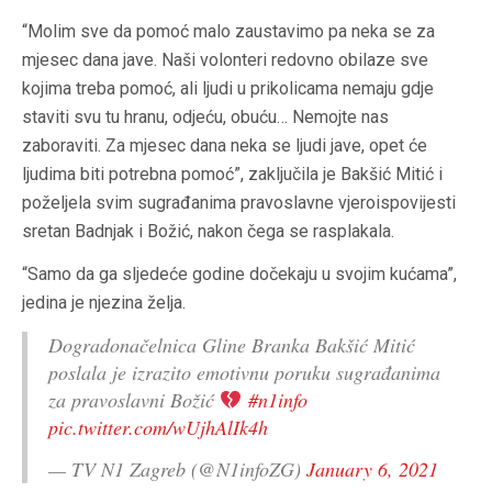
“Molim sve da pomoć malo zaustavimo pa neka se za
mjesec dana jave. Naši volonteri redovno obilaze sve
kojima treba pomoć, ali ljudi u prikolicama nemaju gdje
staviti svu tu hranu, odjeću, obuću… Nemojte nas
zaboraviti. Za mjesec dana neka se ljudi jave, opet će
ljudima biti potrebna pomoć”, zaključila je Bakšić Mitić i
poželjela svim sugrađanima pravoslavne vjeroispovijesti
sretan Badnjak i Božić, nakon čega se rasplakala.
“Samo da ga sljedeće godine dočekaju u svojim kućama”,
jedina je njezina želja.
Dogradonačelnica Gline Branka Bakšić Mitić
poslala je izrazito emotivnu poruku sugrađanima
za pravoslavni Božić
#n1info
pic.twitter.com/wUjhAlIk4h
— TV N1 Zagreb (@N1infoZG)
January 6, 2021